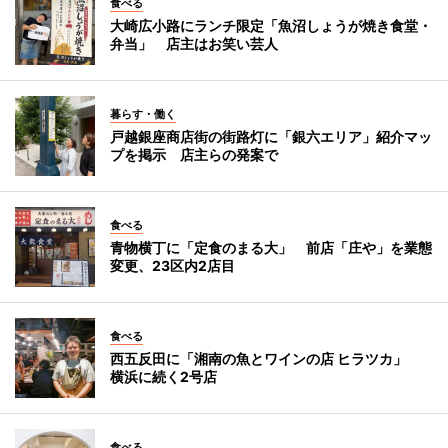
食べる
大崎広小路にランチ限定「魚沼しょうが焼き食堂・
弁当」 店主はお笑い芸人
暮らす・働く
戸越銀座商店街の街路灯に「銀六エリア」紹介マッ
プを掲示 店主らの発案で
食べる
青物横丁に「定食のまる大」 前店「庄や」を業態
変更、23区内2店目
食べる
西五反田に「湘南の魚とワインの店 ヒラツカ」
横浜に続く2号店
食べる