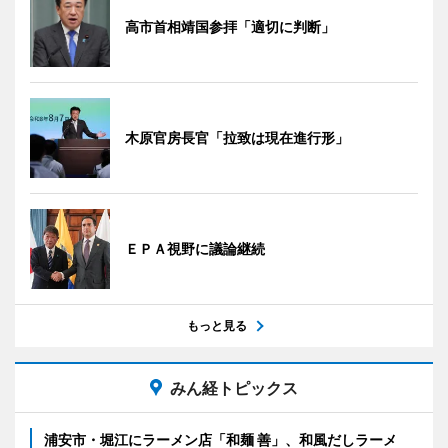
高市首相靖国参拝「適切に判断」
木原官房長官「拉致は現在進行形」
ＥＰＡ視野に議論継続
もっと見る
みん経トピックス
浦安市・堀江にラーメン店「和麺 善」、和風だしラーメ