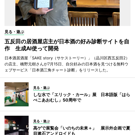
見る・遊ぶ
五反田の居酒屋店主が日本酒の好み診断サイトを自
作 生成AI使って開発
日本酒居酒屋「SAKE story（サケストーリー）」（品川区西五反田2）
の店主、橋野元樹さんが7月15日、自分好みの日本酒を見つける無料ウ
ェブサービス「日本酒三角チャート診断」をリリースした。
見る・遊ぶ
しな水で「エリック・カール」展 日本語版「はら
ぺこあおむし」50周年で
見る・遊ぶ
高ゲで展覧会「いのちの未来＋」 展示外企画で夏
目漱石アンドロイドも