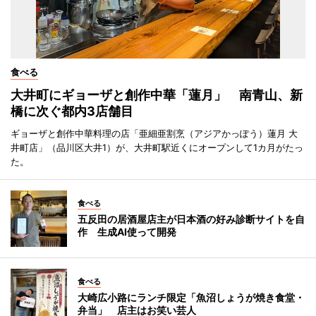
食べる
大井町にギョーザと創作中華「蓮月」 南青山、新
橋に次ぐ都内3店舗目
ギョーザと創作中華料理の店「亜細亜割烹（アジアかっぽう）蓮月 大
井町店」（品川区大井1）が、大井町駅近くにオープンして1カ月がたっ
た。
食べる
五反田の居酒屋店主が日本酒の好み診断サイトを自
作 生成AI使って開発
食べる
大崎広小路にランチ限定「魚沼しょうが焼き食堂・
弁当」 店主はお笑い芸人