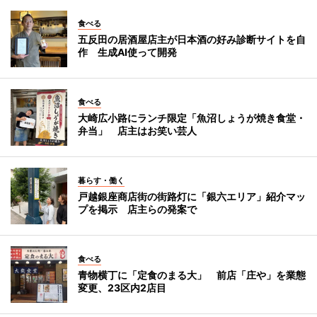
食べる
五反田の居酒屋店主が日本酒の好み診断サイトを自
作 生成AI使って開発
食べる
大崎広小路にランチ限定「魚沼しょうが焼き食堂・
弁当」 店主はお笑い芸人
暮らす・働く
戸越銀座商店街の街路灯に「銀六エリア」紹介マッ
プを掲示 店主らの発案で
食べる
青物横丁に「定食のまる大」 前店「庄や」を業態
変更、23区内2店目