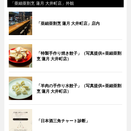
「亜細亜割烹 蓮月 大井町店」外観
「亜細亜割烹 蓮月 大井町店」店内
「特製手作り焼き餃子」（写真提供=亜細亜割
烹 蓮月 大井町店）
「羊肉の手作り水餃子」（写真提供=亜細亜割
烹 蓮月 大井町店）
「日本酒三角チャート診断」