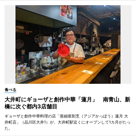
食べる
大井町にギョーザと創作中華「蓮月」 南青山、新
橋に次ぐ都内3店舗目
ギョーザと創作中華料理の店「亜細亜割烹（アジアかっぽう）蓮月 大
井町店」（品川区大井1）が、大井町駅近くにオープンして1カ月がたっ
た。