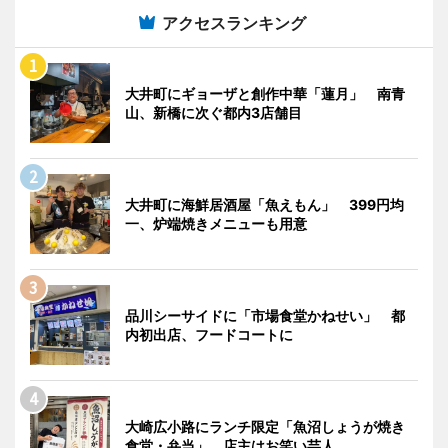
アクセスランキング
大井町にギョーザと創作中華「蓮月」 南青
山、新橋に次ぐ都内3店舗目
大井町に海鮮居酒屋「魚えもん」 399円均
一、炉端焼きメニューも用意
品川シーサイドに「市場食堂かねせい」 都
内初出店、フードコートに
大崎広小路にランチ限定「魚沼しょうが焼き
食堂・弁当」 店主はお笑い芸人