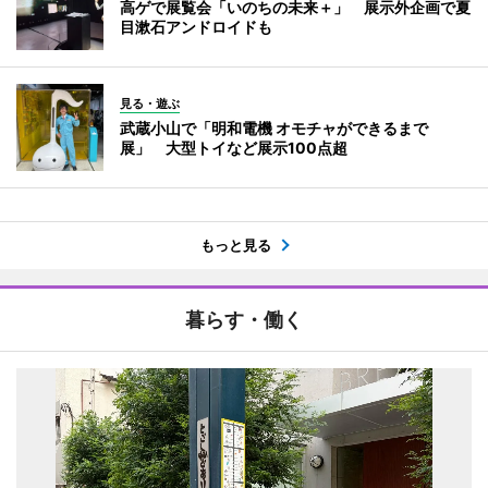
高ゲで展覧会「いのちの未来＋」 展示外企画で夏
目漱石アンドロイドも
見る・遊ぶ
武蔵小山で「明和電機 オモチャができるまで
展」 大型トイなど展示100点超
もっと見る
暮らす・働く