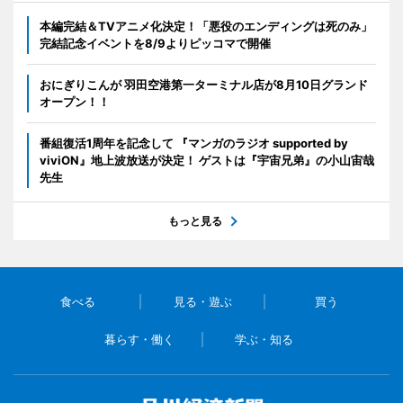
本編完結＆TVアニメ化決定！「悪役のエンディングは死のみ」
完結記念イベントを8/9よりピッコマで開催
おにぎりこんが 羽田空港第一ターミナル店が8月10日グランド
オープン！！
番組復活1周年を記念して 『マンガのラジオ supported by
viviON』地上波放送が決定！ ゲストは『宇宙兄弟』の小山宙哉
先生
もっと見る
食べる
見る・遊ぶ
買う
暮らす・働く
学ぶ・知る