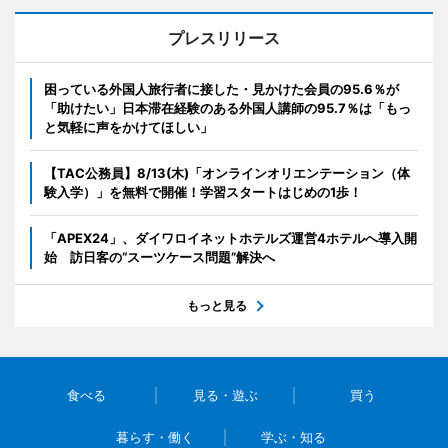
プレスリリース
困っている外国人旅行者に接した・見かけた会員の95.6％が
「助けたい」日本滞在経験のある外国人講師の95.7％は「もっ
と気軽に声をかけてほしい」
【TAC公務員】8/13(木)「オンラインオリエンテーション（体
験入学）」を無料で開催！学習スタートはじめの1歩！
「APEX24」、ダイワロイネットホテルズ運営4ホテルへ導入開
始 訪日客の“スーツケース問題”解決へ
もっと見る
食べる
見る・遊ぶ
買う
暮らす・働く
学ぶ・知る