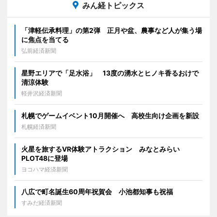
みん経トピックス
「津軽伝承料理」の第2弾 正月や盆、農事など人が集う場
に焦点を当てる
弘前経済新聞
星野エリアで「足水浴」 13度の湧水とヒノキ香るおけで
清涼体験
軽井沢経済新聞
札幌でゲームイベント10月開催へ 高校生向け企画を新設
札幌経済新聞
火星を旅するVR体験アトラクション みなとみらい
PLOT48に登場
ヨコハマ経済新聞
八広で町名誕生60周年祝賀会 小池都知事も祝福
すみだ経済新聞