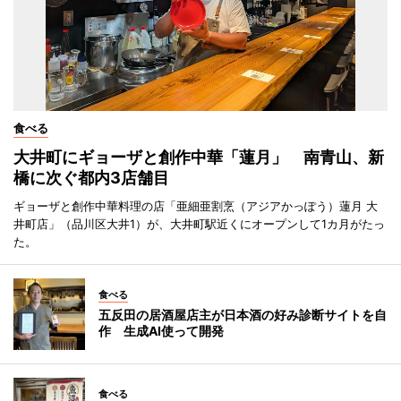
食べる
大井町にギョーザと創作中華「蓮月」 南青山、新
橋に次ぐ都内3店舗目
ギョーザと創作中華料理の店「亜細亜割烹（アジアかっぽう）蓮月 大
井町店」（品川区大井1）が、大井町駅近くにオープンして1カ月がたっ
た。
食べる
五反田の居酒屋店主が日本酒の好み診断サイトを自
作 生成AI使って開発
食べる