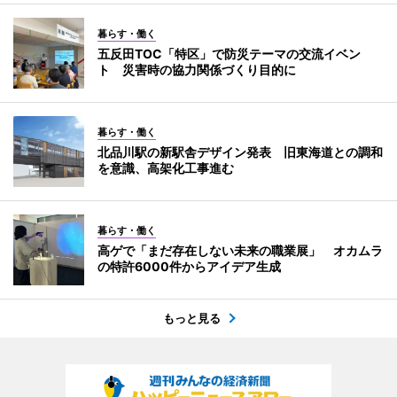
暮らす・働く
五反田TOC「特区」で防災テーマの交流イベン
ト 災害時の協力関係づくり目的に
暮らす・働く
北品川駅の新駅舎デザイン発表 旧東海道との調和
を意識、高架化工事進む
暮らす・働く
高ゲで「まだ存在しない未来の職業展」 オカムラ
の特許6000件からアイデア生成
もっと見る