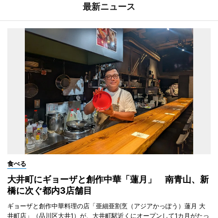
最新ニュース
食べる
大井町にギョーザと創作中華「蓮月」 南青山、新
橋に次ぐ都内3店舗目
ギョーザと創作中華料理の店「亜細亜割烹（アジアかっぽう）蓮月 大
井町店」（品川区大井1）が、大井町駅近くにオープンして1カ月がたっ