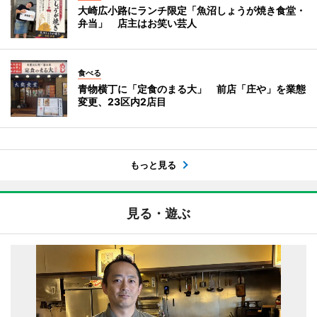
大崎広小路にランチ限定「魚沼しょうが焼き食堂・
弁当」 店主はお笑い芸人
食べる
青物横丁に「定食のまる大」 前店「庄や」を業態
変更、23区内2店目
もっと見る
見る・遊ぶ