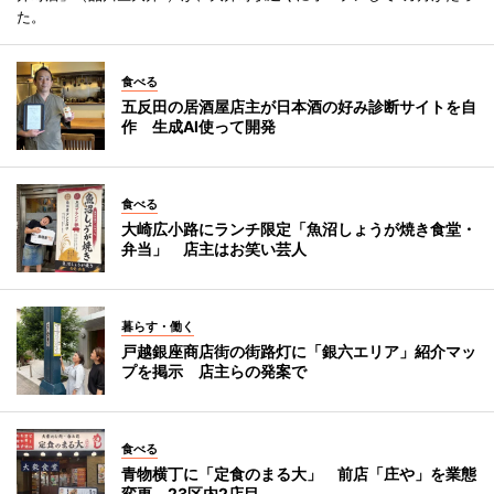
た。
食べる
五反田の居酒屋店主が日本酒の好み診断サイトを自
作 生成AI使って開発
食べる
大崎広小路にランチ限定「魚沼しょうが焼き食堂・
弁当」 店主はお笑い芸人
暮らす・働く
戸越銀座商店街の街路灯に「銀六エリア」紹介マッ
プを掲示 店主らの発案で
食べる
青物横丁に「定食のまる大」 前店「庄や」を業態
変更、23区内2店目