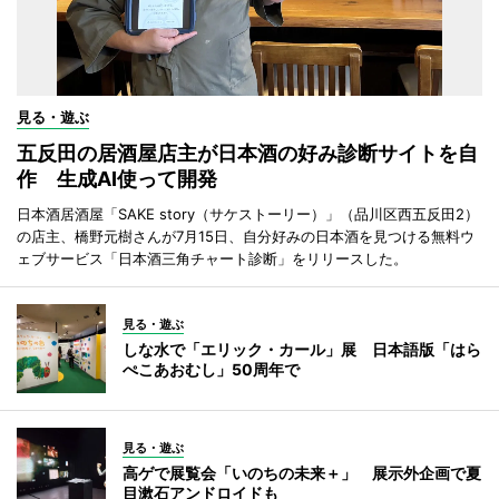
見る・遊ぶ
五反田の居酒屋店主が日本酒の好み診断サイトを自
作 生成AI使って開発
日本酒居酒屋「SAKE story（サケストーリー）」（品川区西五反田2）
の店主、橋野元樹さんが7月15日、自分好みの日本酒を見つける無料ウ
ェブサービス「日本酒三角チャート診断」をリリースした。
見る・遊ぶ
しな水で「エリック・カール」展 日本語版「はら
ぺこあおむし」50周年で
見る・遊ぶ
高ゲで展覧会「いのちの未来＋」 展示外企画で夏
目漱石アンドロイドも