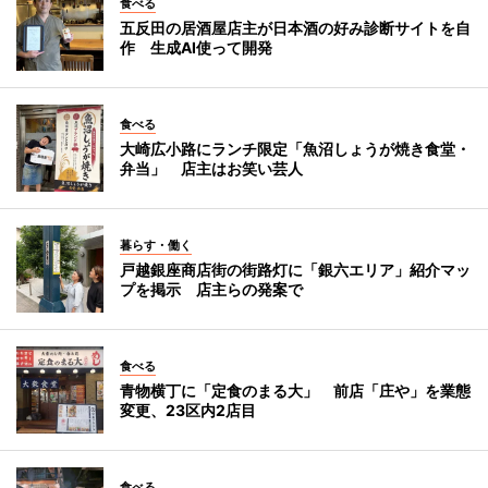
食べる
五反田の居酒屋店主が日本酒の好み診断サイトを自
作 生成AI使って開発
食べる
大崎広小路にランチ限定「魚沼しょうが焼き食堂・
弁当」 店主はお笑い芸人
暮らす・働く
戸越銀座商店街の街路灯に「銀六エリア」紹介マッ
プを掲示 店主らの発案で
食べる
青物横丁に「定食のまる大」 前店「庄や」を業態
変更、23区内2店目
食べる