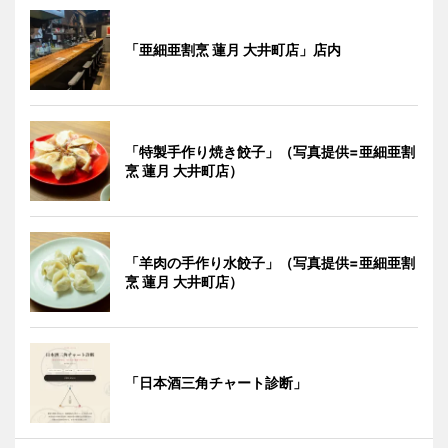
「亜細亜割烹 蓮月 大井町店」店内
「特製手作り焼き餃子」（写真提供=亜細亜割
烹 蓮月 大井町店）
「羊肉の手作り水餃子」（写真提供=亜細亜割
烹 蓮月 大井町店）
「日本酒三角チャート診断」