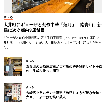
食べる
大井町にギョーザと創作中華「蓮月」 南青山、新
橋に次ぐ都内3店舗目
ギョーザと創作中華料理の店「亜細亜割烹（アジアかっぽう）蓮月 大
井町店」（品川区大井1）が、大井町駅近くにオープンして1カ月がたっ
た。
食べる
五反田の居酒屋店主が日本酒の好み診断サイトを自
作 生成AI使って開発
食べる
大崎広小路にランチ限定「魚沼しょうが焼き食堂・
弁当」 店主はお笑い芸人