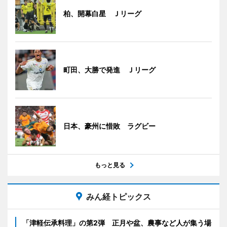
柏、開幕白星 Ｊリーグ
町田、大勝で発進 Ｊリーグ
日本、豪州に惜敗 ラグビー
もっと見る
みん経トピックス
「津軽伝承料理」の第2弾 正月や盆、農事など人が集う場