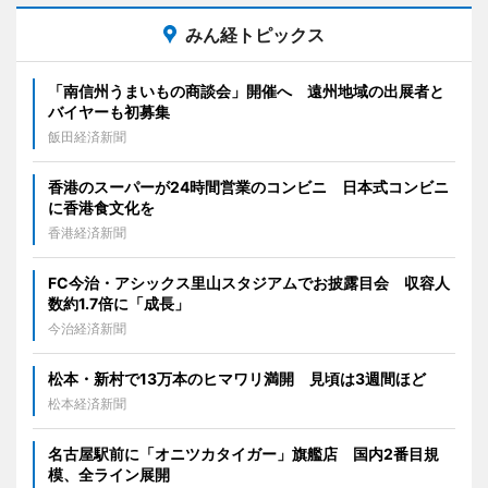
みん経トピックス
「南信州うまいもの商談会」開催へ 遠州地域の出展者と
バイヤーも初募集
飯田経済新聞
香港のスーパーが24時間営業のコンビニ 日本式コンビニ
に香港食文化を
香港経済新聞
FC今治・アシックス里山スタジアムでお披露目会 収容人
数約1.7倍に「成長」
今治経済新聞
松本・新村で13万本のヒマワリ満開 見頃は3週間ほど
松本経済新聞
名古屋駅前に「オニツカタイガー」旗艦店 国内2番目規
模、全ライン展開