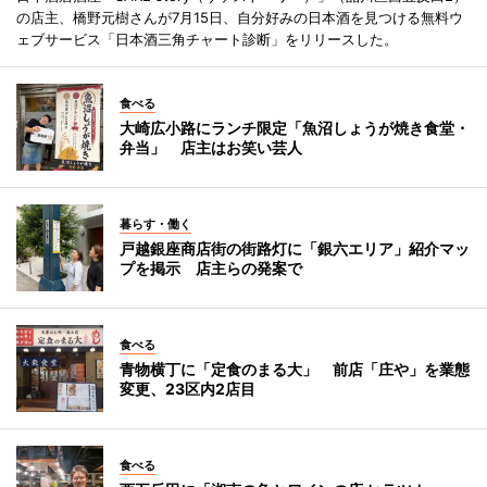
の店主、橋野元樹さんが7月15日、自分好みの日本酒を見つける無料ウ
ェブサービス「日本酒三角チャート診断」をリリースした。
食べる
大崎広小路にランチ限定「魚沼しょうが焼き食堂・
弁当」 店主はお笑い芸人
暮らす・働く
戸越銀座商店街の街路灯に「銀六エリア」紹介マッ
プを掲示 店主らの発案で
食べる
青物横丁に「定食のまる大」 前店「庄や」を業態
変更、23区内2店目
食べる