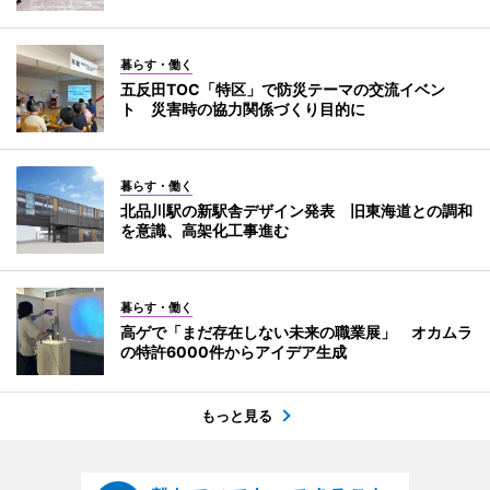
暮らす・働く
五反田TOC「特区」で防災テーマの交流イベン
ト 災害時の協力関係づくり目的に
暮らす・働く
北品川駅の新駅舎デザイン発表 旧東海道との調和
を意識、高架化工事進む
暮らす・働く
高ゲで「まだ存在しない未来の職業展」 オカムラ
の特許6000件からアイデア生成
もっと見る