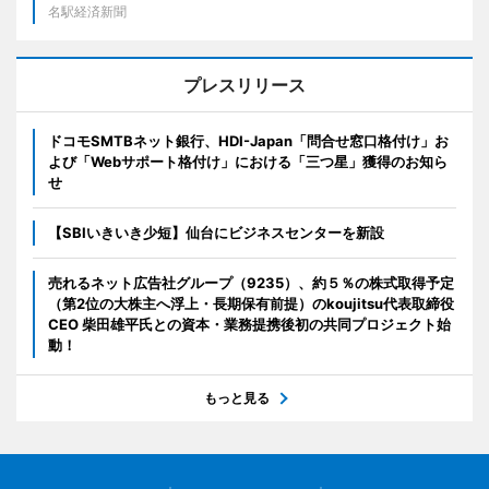
名駅経済新聞
プレスリリース
ドコモSMTBネット銀行、HDI-Japan「問合せ窓口格付け」お
よび「Webサポート格付け」における「三つ星」獲得のお知ら
せ
【SBIいきいき少短】仙台にビジネスセンターを新設
売れるネット広告社グループ（9235）、約５％の株式取得予定
（第2位の大株主へ浮上・長期保有前提）のkoujitsu代表取締役
CEO 柴田雄平氏との資本・業務提携後初の共同プロジェクト始
動！
もっと見る