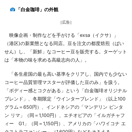
「白金珈琲」の外観
［広告］
映像企画・制作などを手がける「exsa（イクサ）」
（港区)の新業態となる同店。豆を注文の都度焙煎（ばい
せん）し、「新鮮」なコーヒー豆を販売する。ターゲット
は「本物の味を求める高級志向の人」。
「各生産国の最も高い基準をクリアし、国内でも少ない
コーヒー品質管理マスターが評価した豆のみ」を扱う。
「ボディー感とコクがある」という「白金珈琲オリジナル
ブレンド」、冬期限定「ウインターブレンド」（以上100
グラム＝650円）、インドネシアの「マンデリン ビンタ
ン リマ」（同＝1,100円）、エチオピアの「イルガチャフ
ィー G1」（同＝1,150円）、アメリカの「ハワイコナ エ
クストラファンシー」（1,600円）などをそろえる。