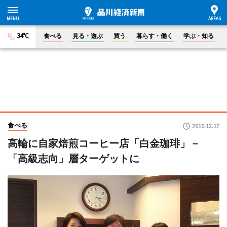
34°C
食べる
見る・遊ぶ
買う
暮らす・働く
学ぶ・知る
食べる
2010.12.17
高輪に自家焙煎コーヒー店「白金珈琲」－
「高級志向」層ターゲットに