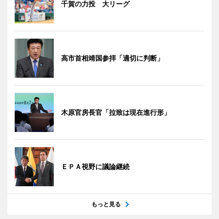
千賀の力投 大リーグ
高市首相靖国参拝「適切に判断」
木原官房長官「拉致は現在進行形」
ＥＰＡ視野に議論継続
もっと見る