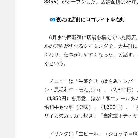
8855
）がオープンした。店舗面積は25坪
夜には店前にロゴライトを点灯
6月まで西新宿に店舗を構えていた同店
ルの契約が切れるタイミングで、大井町に
くなり、仕事がしやすくなった」と話す。
るという。
メニューは「牛盛合せ（はらみ・レバー・
ン・黒毛和牛・ぜんまい）」（2,800円
（1,350円）を用意。ほか「和牛テールあ
毛和牛もつ鍋（塩味）」（1,200円）、
リイカのカリカリ焼き」「自家製ポテトサ
ドリンクは「生ビール」（ジョッキ＝600