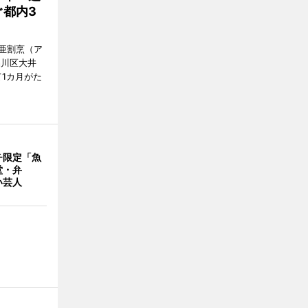
都内3
亜割烹（ア
品川区大井
1カ月がた
チ限定「魚
堂・弁
い芸人