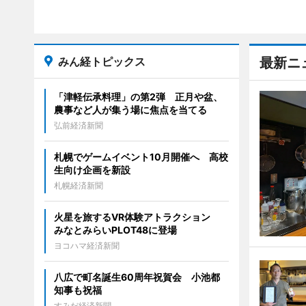
みん経トピックス
最新ニ
「津軽伝承料理」の第2弾 正月や盆、
農事など人が集う場に焦点を当てる
弘前経済新聞
札幌でゲームイベント10月開催へ 高校
生向け企画を新設
札幌経済新聞
火星を旅するVR体験アトラクション
みなとみらいPLOT48に登場
ヨコハマ経済新聞
八広で町名誕生60周年祝賀会 小池都
知事も祝福
すみだ経済新聞