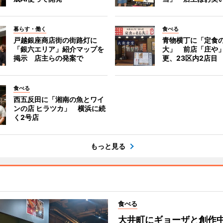
暮らす・働く
食べる
戸越銀座商店街の街路灯に
青物横丁に「定食
「銀六エリア」紹介マップを
大」 前店「庄や
掲示 店主らの発案で
更、23区内2店目
食べる
西五反田に「湘南の魚とワイ
ンの店 ヒラツカ」 横浜に続
く2号店
もっと見る
食べる
大井町にギョーザと創作