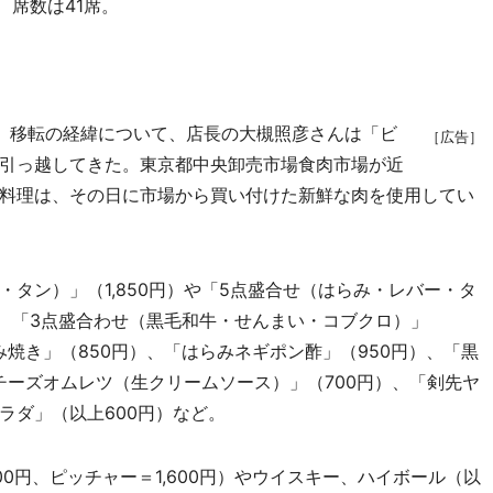
、席数は41席。
。移転の経緯について、店長の大槻照彦さんは「ビ
［広告］
引っ越してきた。東京都中央卸売市場食肉市場が近
料理は、その日に市場から買い付けた新鮮な肉を使用してい
タン）」（1,850円）や「5点盛合せ（はらみ・レバー・タ
）、「3点盛合わせ（黒毛和牛・せんまい・コブクロ）」
み焼き」（850円）、「はらみネギポン酢」（950円）、「黒
「チーズオムレツ（生クリームソース）」（700円）、「剣先ヤ
ラダ」（以上600円）など。
円、ピッチャー＝1,600円）やウイスキー、ハイボール（以