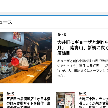
ュース
食べる
大井町にギョーザと創作
月」 南青山、新橋に次ぐ
店舗目
ギョーザと創作中華料理の店「亜細
ジアかっぽう）蓮月 大井町店」（
1）が、大井町駅近くにオープンして
った。
食べる
食べる
五反田の居酒屋店主が日本酒
大崎広小路にラン
の好み診断サイトを自作 生
沼しょうが焼き食
成AI使って開発
当」 店主はお笑