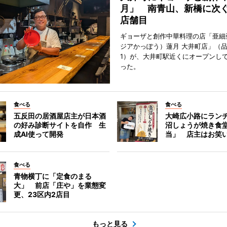
月」 南青山、新橋に次ぐ
店舗目
ギョーザと創作中華料理の店「亜細
ジアかっぽう）蓮月 大井町店」（
1）が、大井町駅近くにオープンして
った。
食べる
食べる
五反田の居酒屋店主が日本酒
大崎広小路にラン
の好み診断サイトを自作 生
沼しょうが焼き食
成AI使って開発
当」 店主はお笑
食べる
青物横丁に「定食のまる
大」 前店「庄や」を業態変
更、23区内2店目
もっと見る