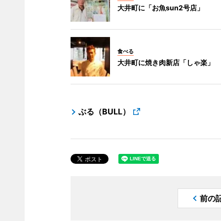
大井町に「お魚sun2号店」
食べる
大井町に焼き肉新店「しゃ楽」
ぶる（BULL）
前の