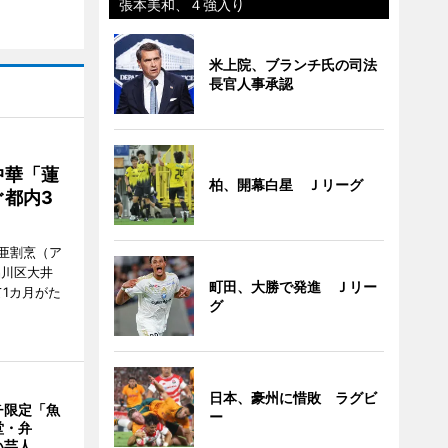
張本美和、４強入り
米上院、ブランチ氏の司法
長官人事承認
中華「蓮
柏、開幕白星 Ｊリーグ
都内3
亜割烹（ア
品川区大井
町田、大勝で発進 Ｊリー
1カ月がた
グ
日本、豪州に惜敗 ラグビ
チ限定「魚
ー
堂・弁
い芸人