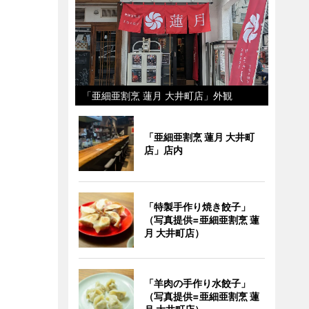
「亜細亜割烹 蓮月 大井町店」外観
「亜細亜割烹 蓮月 大井町
店」店内
「特製手作り焼き餃子」
（写真提供=亜細亜割烹 蓮
月 大井町店）
「羊肉の手作り水餃子」
（写真提供=亜細亜割烹 蓮