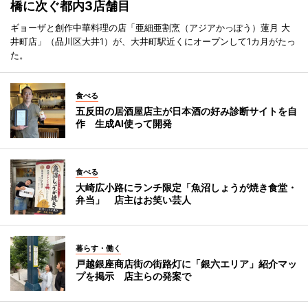
橋に次ぐ都内3店舗目
ギョーザと創作中華料理の店「亜細亜割烹（アジアかっぽう）蓮月 大
井町店」（品川区大井1）が、大井町駅近くにオープンして1カ月がたっ
た。
食べる
五反田の居酒屋店主が日本酒の好み診断サイトを自
作 生成AI使って開発
食べる
大崎広小路にランチ限定「魚沼しょうが焼き食堂・
弁当」 店主はお笑い芸人
暮らす・働く
戸越銀座商店街の街路灯に「銀六エリア」紹介マッ
プを掲示 店主らの発案で