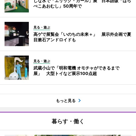
しな水で「エリック・カール」展 日本語版「はら
ぺこあおむし」50周年で
見る・遊ぶ
高ゲで展覧会「いのちの未来＋」 展示外企画で夏
目漱石アンドロイドも
見る・遊ぶ
武蔵小山で「明和電機 オモチャができるまで
展」 大型トイなど展示100点超
もっと見る
暮らす・働く