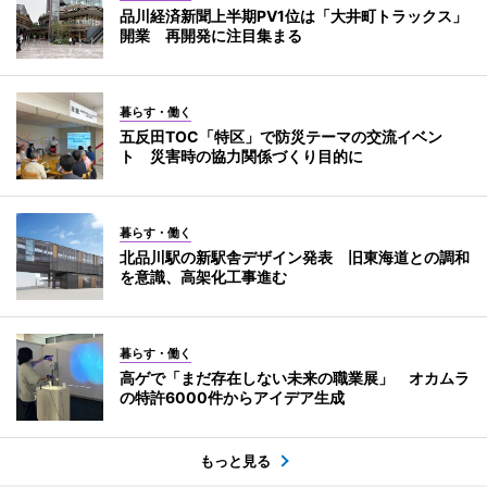
品川経済新聞上半期PV1位は「大井町トラックス」
開業 再開発に注目集まる
暮らす・働く
五反田TOC「特区」で防災テーマの交流イベン
ト 災害時の協力関係づくり目的に
暮らす・働く
北品川駅の新駅舎デザイン発表 旧東海道との調和
を意識、高架化工事進む
暮らす・働く
高ゲで「まだ存在しない未来の職業展」 オカムラ
の特許6000件からアイデア生成
もっと見る