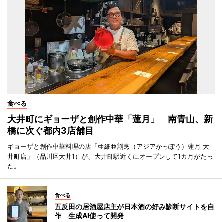
食べる
大井町にギョーザと創作中華「蓮月」 南青山、新
橋に次ぐ都内3店舗目
ギョーザと創作中華料理の店「亜細亜割烹（アジアかっぽう）蓮月 大
井町店」（品川区大井1）が、大井町駅近くにオープンして1カ月がたっ
た。
食べる
五反田の居酒屋店主が日本酒の好み診断サイトを自
作 生成AI使って開発