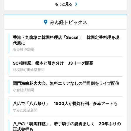
もっと見る
みん経トピックス
香港・九龍塘に韓国料理店「Social」 韓国定番料理を現
代風に
香港経済新聞
SC相模原、熊本と引き分け J3リーグ開幕
相模原町田経済新聞
関門海峡花火大会、無料エリアなしの門司側をライブ配信
小倉経済新聞
八広で「八八祭り」 1500人が提灯行列、多幸アートも
すみだ経済新聞
八戸の「騎馬打毬」、若手騎手の姿勇ましく 20年ぶりの
正式参拝も