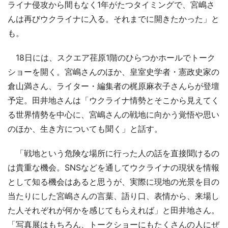
ライナ侵攻から間もなく1年がたつタイミングで、宮嶋さ
んは再びウクライナに入る。それまでに開きたかった」と
も。
18日には、スクエア荏原1階のひらつかホールでトーク
ショーを開く。宮嶋さんのほか、皇室史学者・憲政史家の
倉山満さん、ライター・編集者の梶原麻衣子さんらが登壇
予定。田井地さんは「ウクライナ情勢とそこから見えてく
る世界情勢を中心に、宮嶋さんの戦地に向かう覚悟や思い
のほか、生き方についても聞く」と話す。
「戦地という危険な場所に行った人の話を直接聞けるの
は貴重な機会。SNSなどを通してウクライナの現状を情報
として知る機会はあると思うが、実際に現地の光景を目の
当たりにした宮嶋さんの言葉、語り口、表情から、来場し
た人それぞれが何かを感じてもらえれば」と田井地さん。
「写真展はもちろん、トークショーにもたくさんの人にぜ