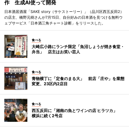
作 生成AI使って開発
日本酒居酒屋「SAKE story（サケストーリー）」（品川区西五反田2）
の店主、橋野元樹さんが7月15日、自分好みの日本酒を見つける無料ウ
ェブサービス「日本酒三角チャート診断」をリリースした。
食べる
大崎広小路にランチ限定「魚沼しょうが焼き食堂・
弁当」 店主はお笑い芸人
食べる
青物横丁に「定食のまる大」 前店「庄や」を業態
変更、23区内2店目
食べる
西五反田に「湘南の魚とワインの店 ヒラツカ」
横浜に続く2号店