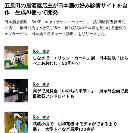
五反田の居酒屋店主が日本酒の好み診断サイトを自
作 生成AI使って開発
日本酒居酒屋「SAKE story（サケストーリー）」（品川区西五反田2）
の店主、橋野元樹さんが7月15日、自分好みの日本酒を見つける無料ウ
ェブサービス「日本酒三角チャート診断」をリリースした。
見る・遊ぶ
しな水で「エリック・カール」展 日本語版「はら
ぺこあおむし」50周年で
見る・遊ぶ
高ゲで展覧会「いのちの未来＋」 展示外企画で夏
目漱石アンドロイドも
見る・遊ぶ
武蔵小山で「明和電機 オモチャができるまで
展」 大型トイなど展示100点超