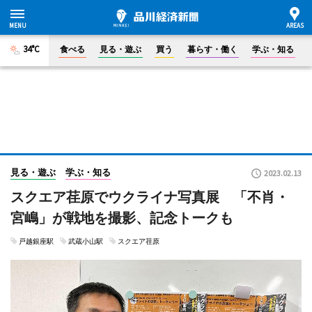
34°C
食べる
見る・遊ぶ
買う
暮らす・働く
学ぶ・知る
見る・遊ぶ
学ぶ・知る
2023.02.13
スクエア荏原でウクライナ写真展 「不肖・
宮嶋」が戦地を撮影、記念トークも
戸越銀座駅
武蔵小山駅
スクエア荏原