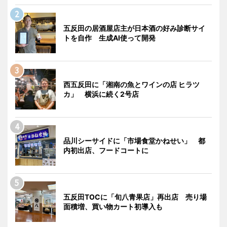
五反田の居酒屋店主が日本酒の好み診断サイ
トを自作 生成AI使って開発
西五反田に「湘南の魚とワインの店 ヒラツ
カ」 横浜に続く2号店
品川シーサイドに「市場食堂かねせい」 都
内初出店、フードコートに
五反田TOCに「旬八青果店」再出店 売り場
面積増、買い物カート初導入も