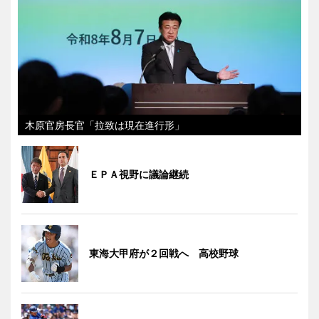
木原官房長官「拉致は現在進行形」
ＥＰＡ視野に議論継続
東海大甲府が２回戦へ 高校野球