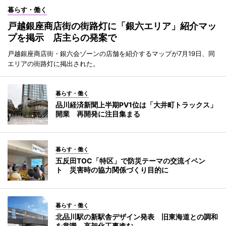
暮らす・働く
戸越銀座商店街の街路灯に「銀六エリア」紹介マッ
プを掲示 店主らの発案で
戸越銀座商店街・銀六会ゾーンの店舗を紹介するマップが7月19日、同
エリアの街路灯に掲出された。
暮らす・働く
品川経済新聞上半期PV1位は「大井町トラックス」
開業 再開発に注目集まる
暮らす・働く
五反田TOC「特区」で防災テーマの交流イベン
ト 災害時の協力関係づくり目的に
暮らす・働く
北品川駅の新駅舎デザイン発表 旧東海道との調和
を意識、高架化工事進む