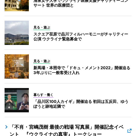
清泉女子大学でウクライナ医療支援チャリティーコン
サート 世界の医療団と
見る・遊ぶ
スクエア荏原で品川フィルハーモニーがチャリティー
公演 ウクライナ緊急募金で
見る・遊ぶ
新馬場・本照寺で「ドキュ・メメント2022」開催迫る
3年ぶりに一般客受け入れ
暮らす・働く
「品川区100人カイギ」開催迫る 初回は五反田、ゆう
ぽうと跡地近隣で
「不肖・宮嶋茂樹 最後の戦場 写真展」開催記念イベ
ント 『ウクライナの真実』トークショー