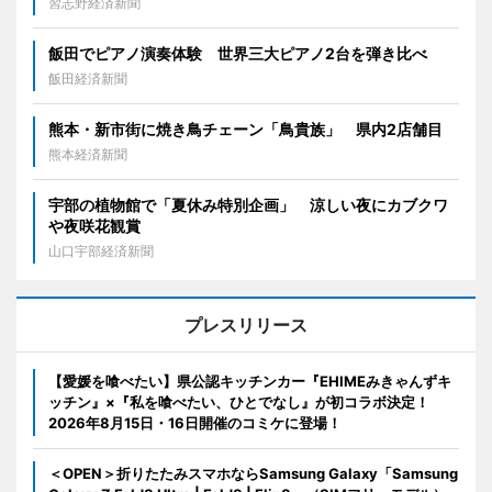
習志野経済新聞
飯田でピアノ演奏体験 世界三大ピアノ2台を弾き比べ
飯田経済新聞
熊本・新市街に焼き鳥チェーン「鳥貴族」 県内2店舗目
熊本経済新聞
宇部の植物館で「夏休み特別企画」 涼しい夜にカブクワ
や夜咲花観賞
山口宇部経済新聞
プレスリリース
【愛媛を喰べたい】県公認キッチンカー『EHIMEみきゃんずキ
ッチン』×『私を喰べたい、ひとでなし』が初コラボ決定！
2026年8月15日・16日開催のコミケに登場！
＜OPEN＞折りたたみスマホならSamsung Galaxy「Samsung