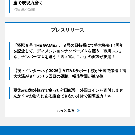
座で表現力磨く
沼津経済新聞
プレスリリース
『怪獣８号 THE GAME』、８号の日特番にて特大発表！1周年
を記念して、ディメンションナンバーズ６を纏う「市川レノ」
や、ナンバーズ４を纏う「四ノ宮キコル」の実装が決定！
【祝・インターハイ2026】VITASサポート校が全国で躍進！福
大大濠が９年ぶり５回目の優勝、桜花学園が第３位
夏休みの海外旅行で余った外国紙幣・外国コインを寄付しませ
んか？≪お財布にある換金できない外貨で国際協力！≫
もっと見る