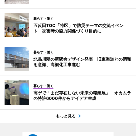
暮らす・働く
五反田TOC「特区」で防災テーマの交流イベン
ト 災害時の協力関係づくり目的に
暮らす・働く
北品川駅の新駅舎デザイン発表 旧東海道との調和
を意識、高架化工事進む
暮らす・働く
高ゲで「まだ存在しない未来の職業展」 オカムラ
の特許6000件からアイデア生成
もっと見る