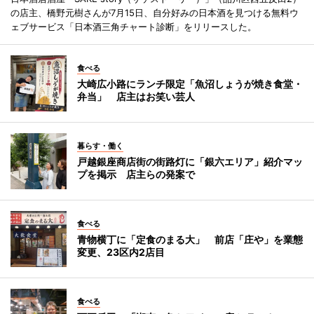
の店主、橋野元樹さんが7月15日、自分好みの日本酒を見つける無料ウ
ェブサービス「日本酒三角チャート診断」をリリースした。
食べる
大崎広小路にランチ限定「魚沼しょうが焼き食堂・
弁当」 店主はお笑い芸人
暮らす・働く
戸越銀座商店街の街路灯に「銀六エリア」紹介マッ
プを掲示 店主らの発案で
食べる
青物横丁に「定食のまる大」 前店「庄や」を業態
変更、23区内2店目
食べる