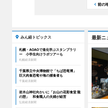
前の
みん経トピックス
最新ニ
札幌・AOAOで進化学ぶスタンプラリ
ー 小学生向けラボツアーも
札幌経済新聞
千葉県立中央博物館で「ちば恐竜博」
巨大肉食恐竜や海の捕食者も
千葉経済新聞
岩木山神社向かいに「お山の花彩食堂 龍
の憩」 和食職人の夫婦が経営
弘前経済新聞