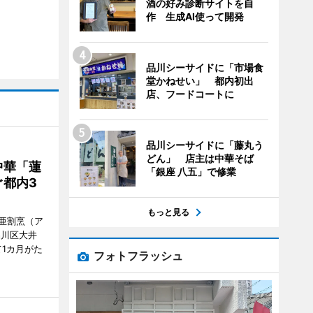
酒の好み診断サイトを自
作 生成AI使って開発
品川シーサイドに「市場食
堂かねせい」 都内初出
店、フードコートに
品川シーサイドに「藤丸う
どん」 店主は中華そば
中華「蓮
「銀座 八五」で修業
都内3
もっと見る
亜割烹（ア
品川区大井
1カ月がた
フォトフラッシュ