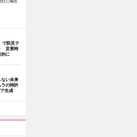
路灯に掲出
」で防災テ
ト 災害時
目的に
しない未来
ムラの特許
デア生成