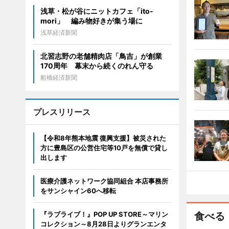
浅草・松が谷にニットカフェ「ito-
mori」 編み物好きが集う場に
浅草経済新聞
北習志野の老舗精肉店「鳥吉」が創業
170周年 幕末から続くのれん守る
船橋経済新聞
プレスリリース
【令和8年熊本地震 復興支援】被災された
方に豊島区の公営住宅等10戸を無償で貸し
出します
医療介護ネットワーク協同組合 本店事務所
をサンシャイン60へ移転
『ラブライブ！』POP UP STORE～マリン
食べる
コレクション～8月28日よりグランエンタ