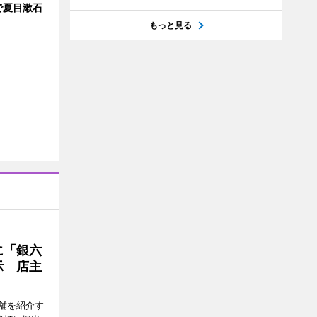
で夏目漱石
もっと見る
に「銀六
示 店主
舗を紹介す