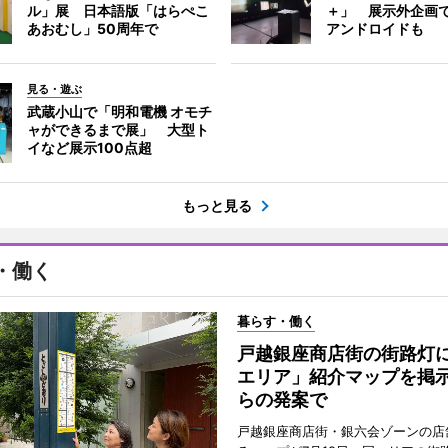
ル」展 日本語版「はらぺこ
＋」 展示外企画
あおむし」50周年で
アンドロイドも
見る・遊ぶ
武蔵小山で「明和電機 オモチ
ャができるまで展」 大型ト
イなど展示100点超
もっと見る
・働く
暮らす・働く
戸越銀座商店街の街路灯
エリア」紹介マップを掲
らの発案で
戸越銀座商店街・銀六会ゾーンの店