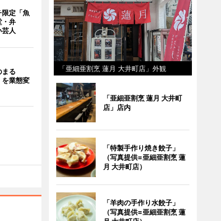
チ限定「魚
堂・弁
い芸人
「亜細亜割烹 蓮月 大井町店」外観
のまる
」を業態変
「亜細亜割烹 蓮月 大井町
店」店内
「特製手作り焼き餃子」
（写真提供=亜細亜割烹 蓮
月 大井町店）
「羊肉の手作り水餃子」
（写真提供=亜細亜割烹 蓮