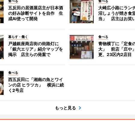
食べる
食べる
五反田の居酒屋店主が日本酒
大崎広小路にラン
の好み診断サイトを自作 生
沼しょうが焼き食
成AI使って開発
当」 店主はお笑
暮らす・働く
食べる
戸越銀座商店街の街路灯に
青物横丁に「定食
「銀六エリア」紹介マップを
大」 前店「庄や
掲示 店主らの発案で
更、23区内2店目
食べる
西五反田に「湘南の魚とワイ
ンの店 ヒラツカ」 横浜に続
く2号店
もっと見る