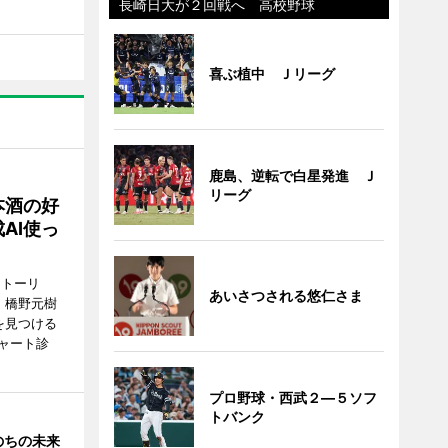
長崎日大が２回戦へ 高校野球
喜ぶ植中 Ｊリーグ
鹿島、逆転で白星発進 Ｊ
リーグ
本酒の好
AI使っ
ストーリ
あいさつされる悠仁さま
、橋野元樹
を見つける
ャート診
プロ野球・西武２―５ソフ
トバンク
のちの未来