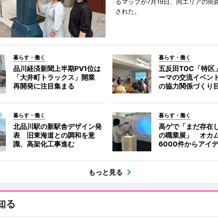
るマップが7月19日、同エリアの街
された。
暮らす・働く
暮らす・働く
品川経済新聞上半期PV1位は
五反田TOC「特区
「大井町トラックス」開業
ーマの交流イベン
再開発に注目集まる
の協力関係づくり
暮らす・働く
暮らす・働く
北品川駅の新駅舎デザイン発
高ゲで「まだ存在
表 旧東海道との調和を意
の職業展」 オカ
識、高架化工事進む
6000件からアイ
もっと見る
知る