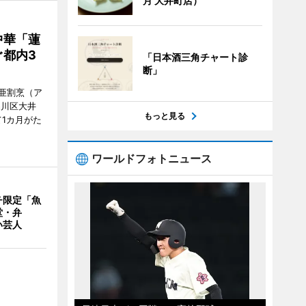
月 大井町店）
中華「蓮
都内3
「日本酒三角チャート診
断」
亜割烹（ア
品川区大井
もっと見る
1カ月がた
ワールドフォトニュース
チ限定「魚
堂・弁
い芸人