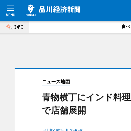
食べ
34°C
ニュース地図
青物横丁にインド料理
で店舗展開
品川区南品川3-5-6