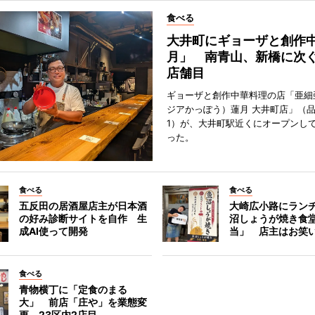
食べる
大井町にギョーザと創作
月」 南青山、新橋に次ぐ
店舗目
ギョーザと創作中華料理の店「亜細
ジアかっぽう）蓮月 大井町店」（
1）が、大井町駅近くにオープンして
った。
食べる
食べる
五反田の居酒屋店主が日本酒
大崎広小路にラン
の好み診断サイトを自作 生
沼しょうが焼き食
成AI使って開発
当」 店主はお笑
食べる
青物横丁に「定食のまる
大」 前店「庄や」を業態変
更、23区内2店目