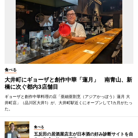
食べる
大井町にギョーザと創作中華「蓮月」 南青山、新
橋に次ぐ都内3店舗目
ギョーザと創作中華料理の店「亜細亜割烹（アジアかっぽう）蓮月 大
井町店」（品川区大井1）が、大井町駅近くにオープンして1カ月がたっ
た。
食べる
五反田の居酒屋店主が日本酒の好み診断サイトを自