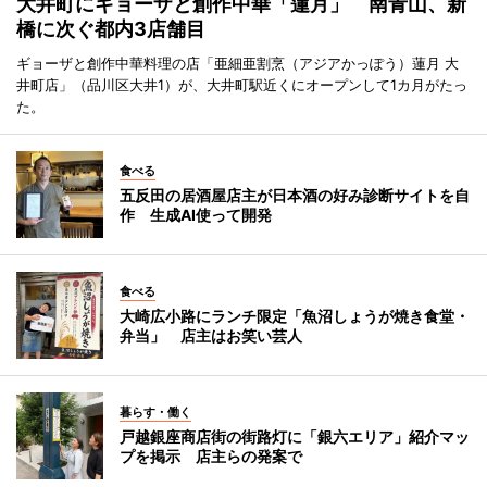
大井町にギョーザと創作中華「蓮月」 南青山、新
橋に次ぐ都内3店舗目
ギョーザと創作中華料理の店「亜細亜割烹（アジアかっぽう）蓮月 大
井町店」（品川区大井1）が、大井町駅近くにオープンして1カ月がたっ
た。
食べる
五反田の居酒屋店主が日本酒の好み診断サイトを自
作 生成AI使って開発
食べる
大崎広小路にランチ限定「魚沼しょうが焼き食堂・
弁当」 店主はお笑い芸人
暮らす・働く
戸越銀座商店街の街路灯に「銀六エリア」紹介マッ
プを掲示 店主らの発案で