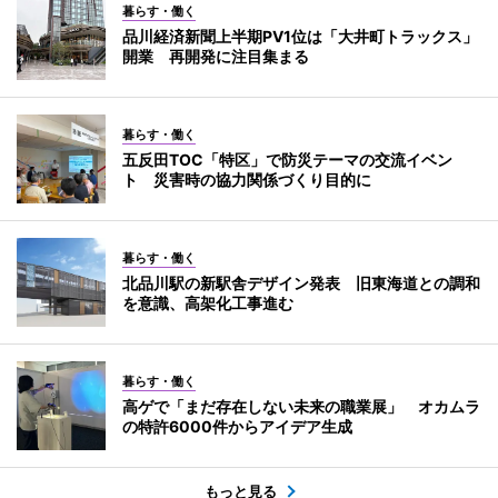
暮らす・働く
品川経済新聞上半期PV1位は「大井町トラックス」
開業 再開発に注目集まる
暮らす・働く
五反田TOC「特区」で防災テーマの交流イベン
ト 災害時の協力関係づくり目的に
暮らす・働く
北品川駅の新駅舎デザイン発表 旧東海道との調和
を意識、高架化工事進む
暮らす・働く
高ゲで「まだ存在しない未来の職業展」 オカムラ
の特許6000件からアイデア生成
もっと見る