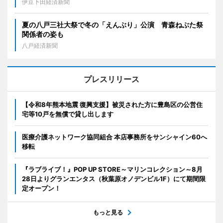
伊豆下田経済新聞
夏の八戸三社大祭で冬の「えんぶり」公演 青森ねぶた祭
関係者の姿も
八戸経済新聞
プレスリリース
【令和8年熊本地震 復興支援】被災された方に豊島区の公営住
宅等10戸を無償で貸し出します
医療介護ネットワーク協同組合 本店事務所をサンシャイン60へ
移転
『ラブライブ！』POP UP STORE～マリンコレクション～8月
28日よりグランエンタス（秋葉原オノデンビル1F）にて期間限
定オープン！
もっと見る