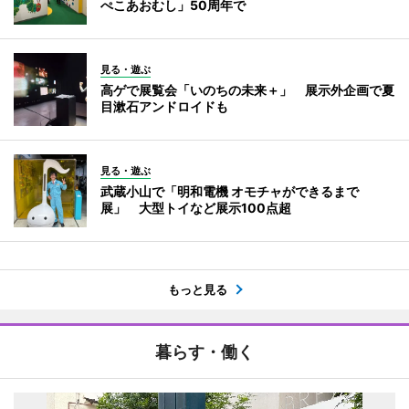
ぺこあおむし」50周年で
見る・遊ぶ
高ゲで展覧会「いのちの未来＋」 展示外企画で夏
目漱石アンドロイドも
見る・遊ぶ
武蔵小山で「明和電機 オモチャができるまで
展」 大型トイなど展示100点超
もっと見る
暮らす・働く