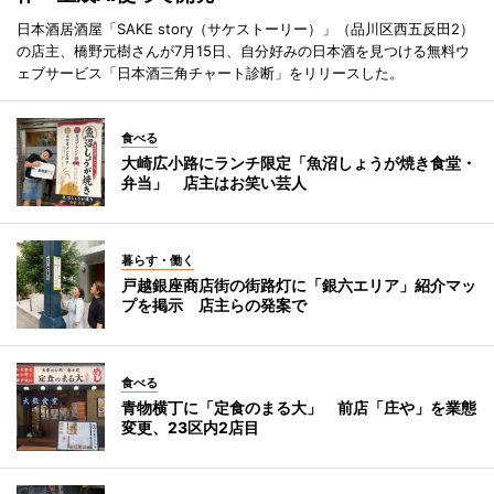
日本酒居酒屋「SAKE story（サケストーリー）」（品川区西五反田2）
の店主、橋野元樹さんが7月15日、自分好みの日本酒を見つける無料ウ
ェブサービス「日本酒三角チャート診断」をリリースした。
食べる
大崎広小路にランチ限定「魚沼しょうが焼き食堂・
弁当」 店主はお笑い芸人
暮らす・働く
戸越銀座商店街の街路灯に「銀六エリア」紹介マッ
プを掲示 店主らの発案で
食べる
青物横丁に「定食のまる大」 前店「庄や」を業態
変更、23区内2店目