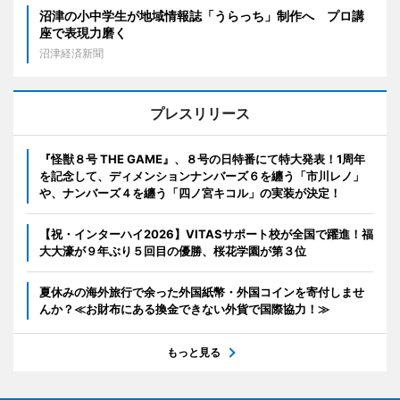
沼津の小中学生が地域情報誌「うらっち」制作へ プロ講
座で表現力磨く
沼津経済新聞
プレスリリース
『怪獣８号 THE GAME』、８号の日特番にて特大発表！1周年
を記念して、ディメンションナンバーズ６を纏う「市川レノ」
や、ナンバーズ４を纏う「四ノ宮キコル」の実装が決定！
【祝・インターハイ2026】VITASサポート校が全国で躍進！福
大大濠が９年ぶり５回目の優勝、桜花学園が第３位
夏休みの海外旅行で余った外国紙幣・外国コインを寄付しませ
んか？≪お財布にある換金できない外貨で国際協力！≫
もっと見る