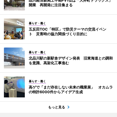
品川経済新聞上半期PV1位は「大井町トラックス」
開業 再開発に注目集まる
暮らす・働く
五反田TOC「特区」で防災テーマの交流イベン
ト 災害時の協力関係づくり目的に
暮らす・働く
北品川駅の新駅舎デザイン発表 旧東海道との調和
を意識、高架化工事進む
暮らす・働く
高ゲで「まだ存在しない未来の職業展」 オカムラ
の特許6000件からアイデア生成
もっと見る