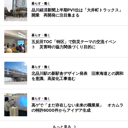
暮らす・働く
品川経済新聞上半期PV1位は「大井町トラックス」
開業 再開発に注目集まる
暮らす・働く
五反田TOC「特区」で防災テーマの交流イベン
ト 災害時の協力関係づくり目的に
暮らす・働く
北品川駅の新駅舎デザイン発表 旧東海道との調和
を意識、高架化工事進む
暮らす・働く
高ゲで「まだ存在しない未来の職業展」 オカムラ
の特許6000件からアイデア生成
もっと見る