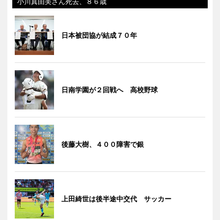
小川真由美さん死去、８６歳
日本被団協が結成７０年
日南学園が２回戦へ 高校野球
後藤大樹、４００障害で銀
上田綺世は後半途中交代 サッカー