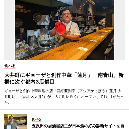
食べる
大井町にギョーザと創作中華「蓮月」 南青山、新
橋に次ぐ都内3店舗目
ギョーザと創作中華料理の店「亜細亜割烹（アジアかっぽう）蓮月 大
井町店」（品川区大井1）が、大井町駅近くにオープンして1カ月がたっ
た。
食べる
五反田の居酒屋店主が日本酒の好み診断サイトを自