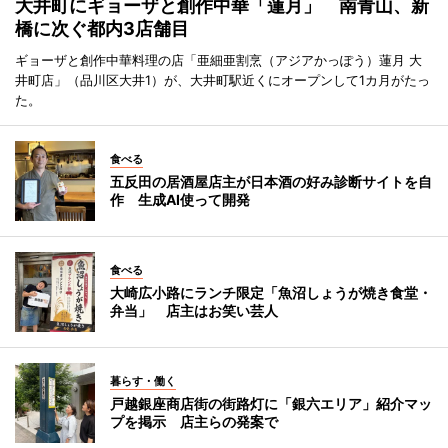
大井町にギョーザと創作中華「蓮月」 南青山、新
橋に次ぐ都内3店舗目
ギョーザと創作中華料理の店「亜細亜割烹（アジアかっぽう）蓮月 大
井町店」（品川区大井1）が、大井町駅近くにオープンして1カ月がたっ
た。
食べる
五反田の居酒屋店主が日本酒の好み診断サイトを自
作 生成AI使って開発
食べる
大崎広小路にランチ限定「魚沼しょうが焼き食堂・
弁当」 店主はお笑い芸人
暮らす・働く
戸越銀座商店街の街路灯に「銀六エリア」紹介マッ
プを掲示 店主らの発案で