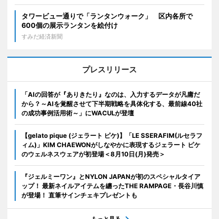
タワービュー通りで「ランタンウォーク」 区内各所で
600個の展示ランタンを絵付け
すみだ経済新聞
プレスリリース
「AIの回答が『ありきたり』なのは、入力するデータが凡庸だ
から？～AIを覚醒させて下半期戦略を具体化する、最前線40社
の成功事例活用術～」にWACULが登壇
【gelato pique (ジェラート ピケ)】「LE SSERAFIM(ルセラフ
ィム)」KIM CHAEWONがしなやかに表現するジェラート ピケ
のウェルネスウェアが初登場＜8月10日(月)発売＞
『ジェルミーワン』とNYLON JAPANが初のスペシャルタイア
ップ！ 最新ネイルアイテムを纏ったTHE RAMPAGE・長谷川慎
が登場！ 直筆サインチェキプレゼントも
もっと見る