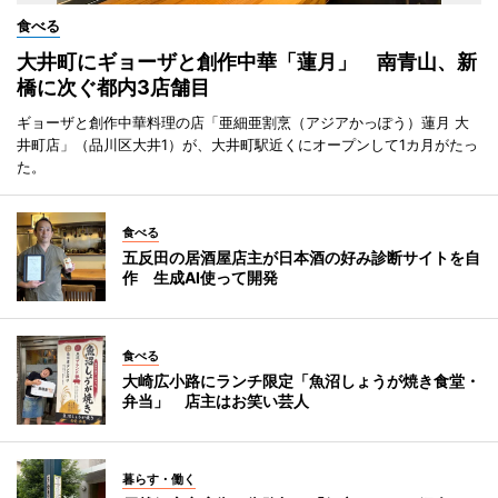
食べる
大井町にギョーザと創作中華「蓮月」 南青山、新
橋に次ぐ都内3店舗目
ギョーザと創作中華料理の店「亜細亜割烹（アジアかっぽう）蓮月 大
井町店」（品川区大井1）が、大井町駅近くにオープンして1カ月がたっ
た。
食べる
五反田の居酒屋店主が日本酒の好み診断サイトを自
作 生成AI使って開発
食べる
大崎広小路にランチ限定「魚沼しょうが焼き食堂・
弁当」 店主はお笑い芸人
暮らす・働く