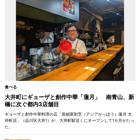
食べる
大井町にギョーザと創作中華「蓮月」 南青山、新
橋に次ぐ都内3店舗目
ギョーザと創作中華料理の店「亜細亜割烹（アジアかっぽう）蓮月 大
井町店」（品川区大井1）が、大井町駅近くにオープンして1カ月がたっ
た。