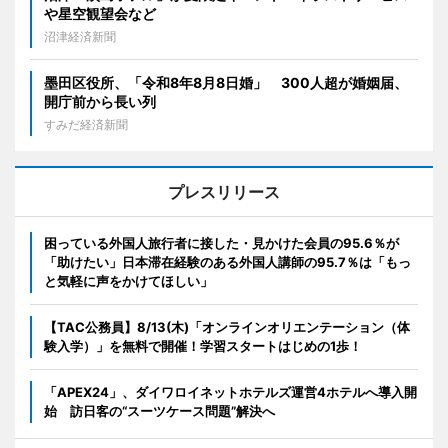
や星空観望会など
沼津経済新聞
墨田区役所、「令和8年8月8日婚」 300人超が婚姻届、
開庁前から長い列
すみだ経済新聞
プレスリリース
困っている外国人旅行者に接した・見かけた会員の95.6％が
「助けたい」日本滞在経験のある外国人講師の95.7％は「もっ
と気軽に声をかけてほしい」
【TAC公務員】8/13(木)「オンラインオリエンテーション（体
験入学）」を無料で開催！学習スタートはじめの1歩！
「APEX24」、ダイワロイネットホテルズ運営4ホテルへ導入開
始 訪日客の“スーツケース問題”解決へ