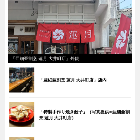
「亜細亜割烹 蓮月 大井町店」外観
「亜細亜割烹 蓮月 大井町店」店内
「特製手作り焼き餃子」（写真提供=亜細亜割
烹 蓮月 大井町店）