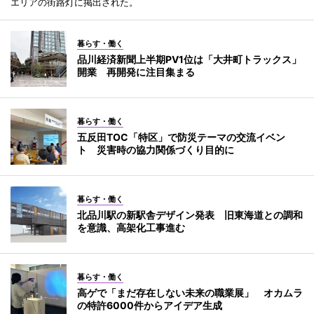
エリアの街路灯に掲出された。
暮らす・働く
品川経済新聞上半期PV1位は「大井町トラックス」
開業 再開発に注目集まる
暮らす・働く
五反田TOC「特区」で防災テーマの交流イベン
ト 災害時の協力関係づくり目的に
暮らす・働く
北品川駅の新駅舎デザイン発表 旧東海道との調和
を意識、高架化工事進む
暮らす・働く
高ゲで「まだ存在しない未来の職業展」 オカムラ
の特許6000件からアイデア生成