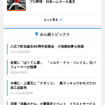
プロ野球・日本ハム０―６楽天
もっと見る
みん経トピックス
八広で町名誕生60周年祝賀会 小池都知事も祝福
すみだ経済新聞
佐賀に「ばくてん屋」 「シルク・ドゥ・ソレイユ」元パ
フォーマーが指導
佐賀経済新聞
今帰仁・上運天に「ナギッコ」 島ラッキョウやモズクの
加工品販売
やんばる経済新聞
沼津「淡島ホテル」が夏限定イベント イラストサービス