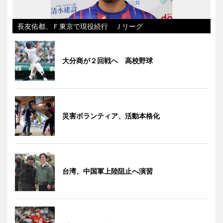
長友佑都、Ｆ東京で現役続行 Ｊリーグ
大分商が２回戦へ 高校野球
災害ボランティア、活動本格化
台湾、中国軍上陸阻止へ演習