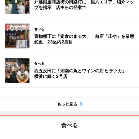
戸越銀座商店街の街路灯に「銀六エリア」紹介マッ
プを掲示 店主らの発案で
食べる
青物横丁に「定食のまる大」 前店「庄や」を業態
変更、23区内2店目
食べる
西五反田に「湘南の魚とワインの店 ヒラツカ」
横浜に続く2号店
もっと見る
食べる