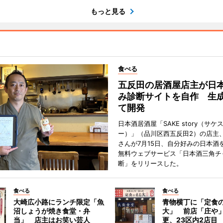
もっと見る
食べる
五反田の居酒屋店主が日
み診断サイトを自作 生成
て開発
日本酒居酒屋「SAKE story（サケ
ー）」（品川区西五反田2）の店主
さんが7月15日、自分好みの日本酒
無料ウェブサービス「日本酒三角チ
断」をリリースした。
食べる
食べる
大崎広小路にランチ限定「魚
青物横丁に「定食
沼しょうが焼き食堂・弁
大」 前店「庄や
当」 店主はお笑い芸人
更、23区内2店目