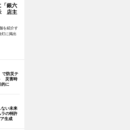
に「銀六
示 店主
舗を紹介す
路灯に掲出
」で防災テ
ト 災害時
目的に
しない未来
ムラの特許
デア生成