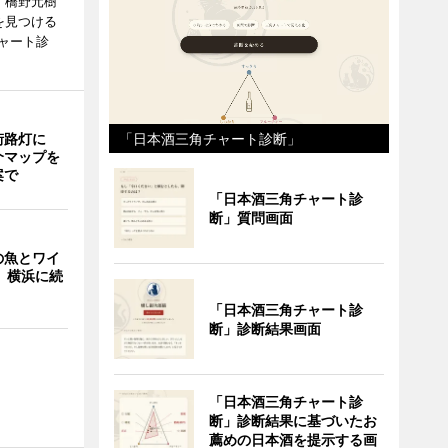
、橋野元樹
を見つける
ャート診
街路灯に
「日本酒三角チャート診断」
介マップを
案で
「日本酒三角チャート診
断」質問画面
の魚とワイ
 横浜に続
「日本酒三角チャート診
断」診断結果画面
「日本酒三角チャート診
断」診断結果に基づいたお
薦めの日本酒を提示する画