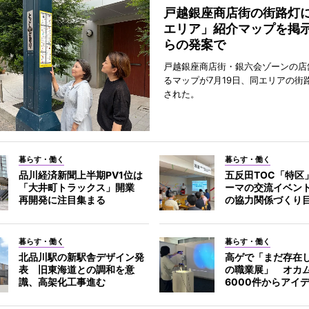
戸越銀座商店街の街路灯
エリア」紹介マップを掲
らの発案で
戸越銀座商店街・銀六会ゾーンの店
るマップが7月19日、同エリアの街
された。
暮らす・働く
暮らす・働く
品川経済新聞上半期PV1位は
五反田TOC「特区
「大井町トラックス」開業
ーマの交流イベン
再開発に注目集まる
の協力関係づくり
暮らす・働く
暮らす・働く
北品川駅の新駅舎デザイン発
高ゲで「まだ存在
表 旧東海道との調和を意
の職業展」 オカ
識、高架化工事進む
6000件からアイ