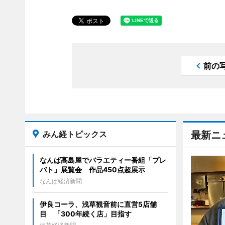
前の
みん経トピックス
最新ニ
なんば高島屋でバラエティー番組「プレ
バト」展覧会 作品450点超展示
なんば経済新聞
伊良コーラ、浅草観音前に直営5店舗
目 「300年続く店」目指す