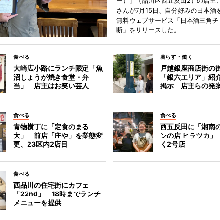
ー）」（品川区西五反田2）の店主
さんが7月15日、自分好みの日本酒
無料ウェブサービス「日本酒三角チ
断」をリリースした。
食べる
暮らす・働く
大崎広小路にランチ限定「魚
戸越銀座商店街の
沼しょうが焼き食堂・弁
「銀六エリア」紹
当」 店主はお笑い芸人
掲示 店主らの発
食べる
食べる
青物横丁に「定食のまる
西五反田に「湘南
大」 前店「庄や」を業態変
ンの店 ヒラツカ」
更、23区内2店目
く2号店
食べる
西品川の住宅街にカフェ
「22nd」 18時までランチ
メニューを提供