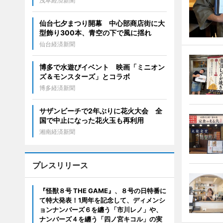
浅草経済新聞
仙台七夕まつり開幕 中心部商店街に大
型飾り300本、青空の下で風に揺れ
仙台経済新聞
博多で水遊びイベント 映画「ミニオン
ズ＆モンスターズ」とコラボ
博多経済新聞
サザンビーチで2年ぶりに花火大会 全
国で中止になった花火玉も再利用
湘南経済新聞
プレスリリース
『怪獣８号 THE GAME』、８号の日特番に
て特大発表！1周年を記念して、ディメンシ
ョンナンバーズ６を纏う「市川レノ」や、
ナンバーズ４を纏う「四ノ宮キコル」の実