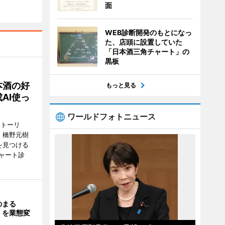
面
WEB診断開発のもとになっ
た、店頭に設置していた
「日本酒三角チャート」の
黒板
本酒の好
もっと見る
AI使っ
ワールドフォトニュース
ストーリ
、橋野元樹
を見つける
ャート診
のまる
」を業態変