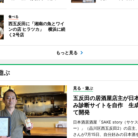
食べる
西五反田に「湘南の魚とワイ
ンの店 ヒラツカ」 横浜に続
く2号店
もっと見る
遊ぶ
見る・遊ぶ
五反田の居酒屋店主が日
み診断サイトを自作 生成
て開発
日本酒居酒屋「SAKE story（サケ
ー）」（品川区西五反田2）の店主
さんが7月15日、自分好みの日本酒