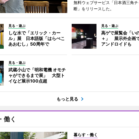
無料ウェブサービス「日本酒三角チ
断」をリリースした。
見る・遊ぶ
見る・遊ぶ
しな水で「エリック・カー
高ゲで展覧会「い
ル」展 日本語版「はらぺこ
＋」 展示外企画
あおむし」50周年で
アンドロイドも
見る・遊ぶ
武蔵小山で「明和電機 オモチ
ャができるまで展」 大型ト
イなど展示100点超
もっと見る
・働く
暮らす・働く