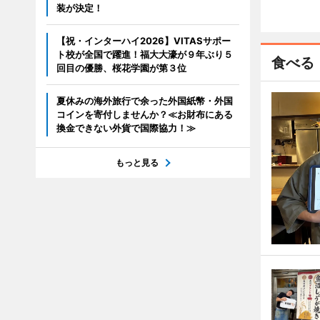
装が決定！
【祝・インターハイ2026】VITASサポー
ト校が全国で躍進！福大大濠が９年ぶり５
食べる
回目の優勝、桜花学園が第３位
夏休みの海外旅行で余った外国紙幣・外国
コインを寄付しませんか？≪お財布にある
換金できない外貨で国際協力！≫
もっと見る