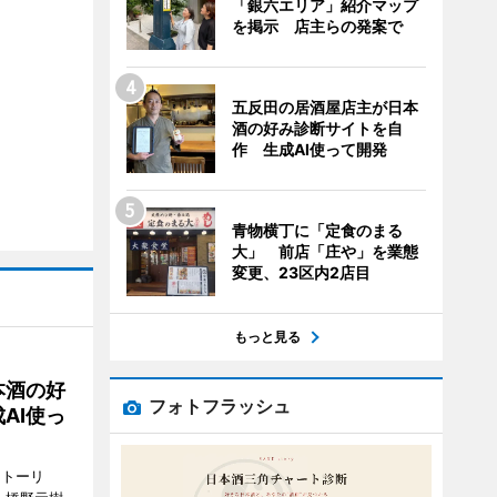
「銀六エリア」紹介マップ
を掲示 店主らの発案で
五反田の居酒屋店主が日本
酒の好み診断サイトを自
作 生成AI使って開発
青物横丁に「定食のまる
大」 前店「庄や」を業態
変更、23区内2店目
もっと見る
本酒の好
フォトフラッシュ
AI使っ
ストーリ