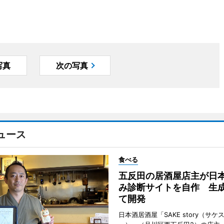
写真
次の写真
ュース
食べる
五反田の居酒屋店主が日
み診断サイトを自作 生成
て開発
日本酒居酒屋「SAKE story（サケ