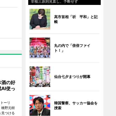
非核三原則見直し、予断せず
高市首相「祈 平和」と記
帳
丸の内で「倍倍ファイ
ト！」
仙台七夕まつりが開幕
本酒の好
AI使っ
ストーリ
韓国警察、サッカー協会を
、橋野元樹
捜索
を見つける