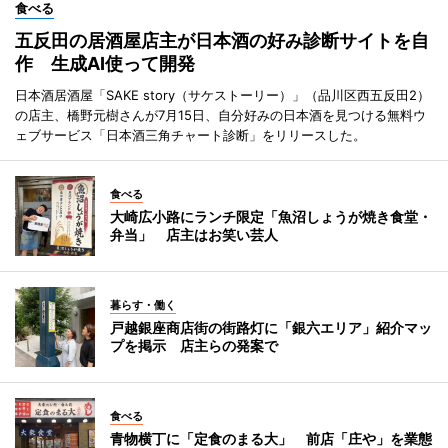
食べる
五反田の居酒屋店主が日本酒の好み診断サイトを自
作 生成AI使って開発
日本酒居酒屋「SAKE story（サケストーリー）」（品川区西五反田2）
の店主、橋野元樹さんが7月15日、自分好みの日本酒を見つける無料ウ
ェブサービス「日本酒三角チャート診断」をリリースした。
食べる
大崎広小路にランチ限定「魚沼しょうが焼き食堂・
弁当」 店主はお笑い芸人
暮らす・働く
戸越銀座商店街の街路灯に「銀六エリア」紹介マッ
プを掲示 店主らの発案で
食べる
青物横丁に「定食のまる大」 前店「庄や」を業態