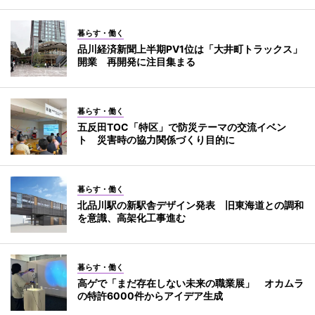
暮らす・働く
品川経済新聞上半期PV1位は「大井町トラックス」
開業 再開発に注目集まる
暮らす・働く
五反田TOC「特区」で防災テーマの交流イベン
ト 災害時の協力関係づくり目的に
暮らす・働く
北品川駅の新駅舎デザイン発表 旧東海道との調和
を意識、高架化工事進む
暮らす・働く
高ゲで「まだ存在しない未来の職業展」 オカムラ
の特許6000件からアイデア生成