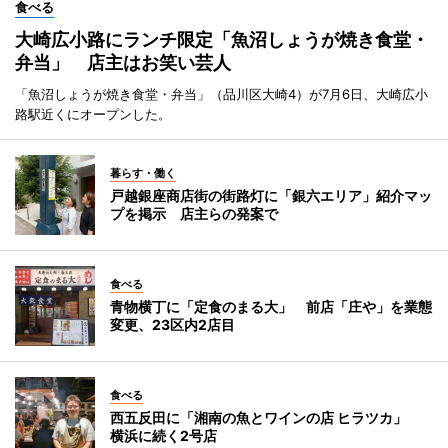
食べる
大崎広小路にランチ限定「魚沼しょうが焼き食堂・
弁当」 店主はお笑い芸人
「魚沼しょうが焼き食堂・弁当」（品川区大崎4）が7月6日、大崎広小
路駅近くにオープンした。
暮らす・働く
戸越銀座商店街の街路灯に「銀六エリア」紹介マッ
プを掲示 店主らの発案で
食べる
青物横丁に「定食のまる大」 前店「庄や」を業態
変更、23区内2店目
食べる
西五反田に「湘南の魚とワインの店 ヒラツカ」
横浜に続く2号店