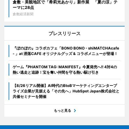
倉敷・美観地区で「希莉光あかり」新作展 「夏の涼」テ
ーマに28点
倉敷経済新聞
プレスリリース
『ぼのぼの』コラボカフェ「BONO BONO - shiMATCHAcafe
- 」at 洒落CAFE オリジナルグッズ & コラボメニューが登場！
ゲーム『PHANTOM TAG: MANIFEST』今夏発売へ!! 4対4の
熱い逃走と追跡！宝を奪い仲間を守る熱い駆け引き
【8/26リアル開催】AI時代のBtoBマーケティングエンタープ
ライズ企業が見据える「その先へ」HubSpot Japan株式会社と
共催セミナーを開催
もっと見る