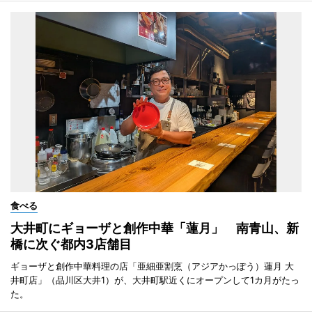
食べる
大井町にギョーザと創作中華「蓮月」 南青山、新
橋に次ぐ都内3店舗目
ギョーザと創作中華料理の店「亜細亜割烹（アジアかっぽう）蓮月 大
井町店」（品川区大井1）が、大井町駅近くにオープンして1カ月がたっ
た。