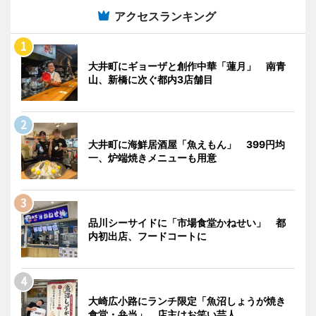
アクセスランキング
大井町にギョーザと創作中華「蓮月」 南青
山、新橋に次ぐ都内3店舗目
大井町に海鮮居酒屋「魚えもん」 399円均
一、炉端焼きメニューも用意
品川シーサイドに「市場食堂かねせい」 都
内初出店、フードコートに
大崎広小路にランチ限定「魚沼しょうが焼き
食堂・弁当」 店主はお笑い芸人