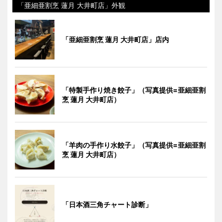
「亜細亜割烹 蓮月 大井町店」外観
「亜細亜割烹 蓮月 大井町店」店内
「特製手作り焼き餃子」（写真提供=亜細亜割
烹 蓮月 大井町店）
「羊肉の手作り水餃子」（写真提供=亜細亜割
烹 蓮月 大井町店）
「日本酒三角チャート診断」