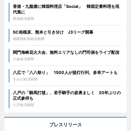
香港・九龍塘に韓国料理店「Social」 韓国定番料理を現
代風に
香港経済新聞
SC相模原、熊本と引き分け J3リーグ開幕
相模原町田経済新聞
関門海峡花火大会、無料エリアなしの門司側をライブ配信
小倉経済新聞
八広で「八八祭り」 1500人が提灯行列、多幸アートも
すみだ経済新聞
八戸の「騎馬打毬」、若手騎手の姿勇ましく 20年ぶりの
正式参拝も
八戸経済新聞
プレスリリース