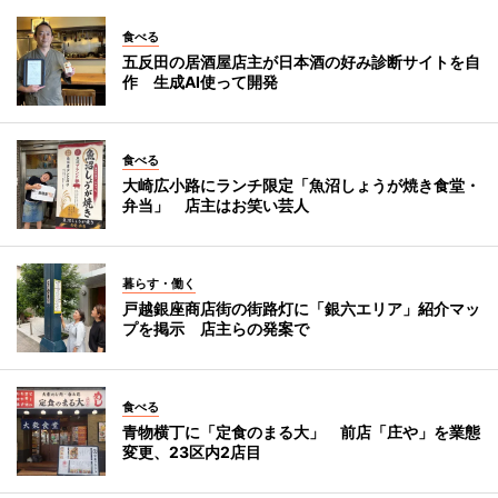
食べる
五反田の居酒屋店主が日本酒の好み診断サイトを自
作 生成AI使って開発
食べる
大崎広小路にランチ限定「魚沼しょうが焼き食堂・
弁当」 店主はお笑い芸人
暮らす・働く
戸越銀座商店街の街路灯に「銀六エリア」紹介マッ
プを掲示 店主らの発案で
食べる
青物横丁に「定食のまる大」 前店「庄や」を業態
変更、23区内2店目