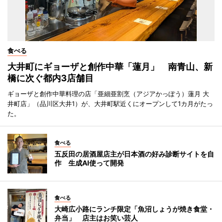
食べる
大井町にギョーザと創作中華「蓮月」 南青山、新
橋に次ぐ都内3店舗目
ギョーザと創作中華料理の店「亜細亜割烹（アジアかっぽう）蓮月 大
井町店」（品川区大井1）が、大井町駅近くにオープンして1カ月がたっ
た。
食べる
五反田の居酒屋店主が日本酒の好み診断サイトを自
作 生成AI使って開発
食べる
大崎広小路にランチ限定「魚沼しょうが焼き食堂・
弁当」 店主はお笑い芸人