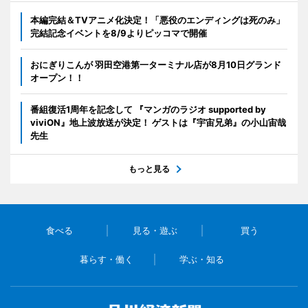
本編完結＆TVアニメ化決定！「悪役のエンディングは死のみ」
完結記念イベントを8/9よりピッコマで開催
おにぎりこんが 羽田空港第一ターミナル店が8月10日グランド
オープン！！
番組復活1周年を記念して 『マンガのラジオ supported by
viviON』地上波放送が決定！ ゲストは『宇宙兄弟』の小山宙哉
先生
もっと見る
食べる
見る・遊ぶ
買う
暮らす・働く
学ぶ・知る