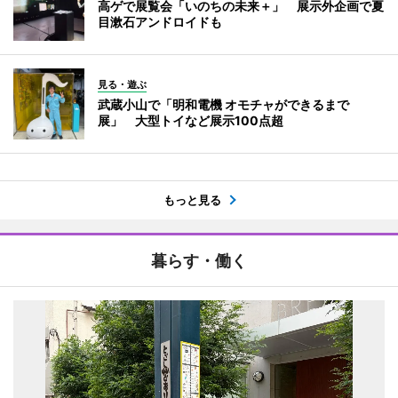
高ゲで展覧会「いのちの未来＋」 展示外企画で夏
目漱石アンドロイドも
見る・遊ぶ
武蔵小山で「明和電機 オモチャができるまで
展」 大型トイなど展示100点超
もっと見る
暮らす・働く