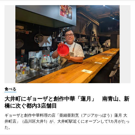
食べる
大井町にギョーザと創作中華「蓮月」 南青山、新
橋に次ぐ都内3店舗目
ギョーザと創作中華料理の店「亜細亜割烹（アジアかっぽう）蓮月 大
井町店」（品川区大井1）が、大井町駅近くにオープンして1カ月がたっ
た。