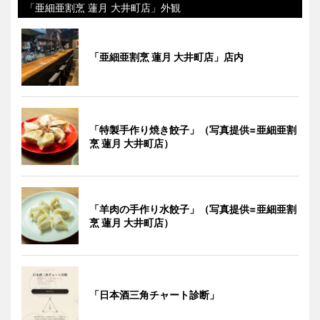
「亜細亜割烹 蓮月 大井町店」外観
「亜細亜割烹 蓮月 大井町店」店内
「特製手作り焼き餃子」（写真提供=亜細亜割
烹 蓮月 大井町店）
「羊肉の手作り水餃子」（写真提供=亜細亜割
烹 蓮月 大井町店）
「日本酒三角チャート診断」