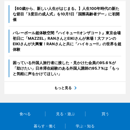
【60歳から、新しい人生がはじまる。】人生100年時代の新た
な節目「3度目の成人式」を10月1日「国際高齢者デー」に初開
催
バレーボール超体験空間『ハイキュー!!オンザコート』東京会場
初日に「MAZZEL」RANさんとEIKIさんが来場！大ファンの
EIKIさんが大興奮！RANさんと共に「ハイキュー!!」の世界を超
体験
困っている外国人旅行者に接した・見かけた会員の95.6％が
「助けたい」日本滞在経験のある外国人講師の95.7％は「もっ
と気軽に声をかけてほしい」
もっと見る
食べる
見る・遊ぶ
買う
暮らす・働く
学ぶ・知る