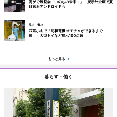
高ゲで展覧会「いのちの未来＋」 展示外企画で夏
目漱石アンドロイドも
見る・遊ぶ
武蔵小山で「明和電機 オモチャができるまで
展」 大型トイなど展示100点超
もっと見る
暮らす・働く