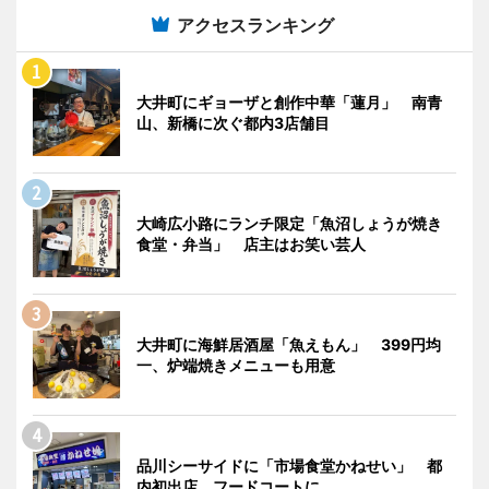
アクセスランキング
大井町にギョーザと創作中華「蓮月」 南青
山、新橋に次ぐ都内3店舗目
大崎広小路にランチ限定「魚沼しょうが焼き
食堂・弁当」 店主はお笑い芸人
大井町に海鮮居酒屋「魚えもん」 399円均
一、炉端焼きメニューも用意
品川シーサイドに「市場食堂かねせい」 都
内初出店、フードコートに