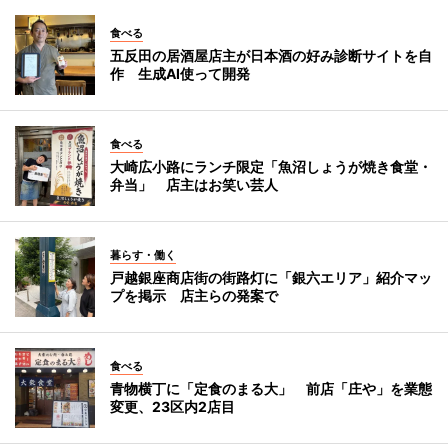
食べる
五反田の居酒屋店主が日本酒の好み診断サイトを自
作 生成AI使って開発
食べる
大崎広小路にランチ限定「魚沼しょうが焼き食堂・
弁当」 店主はお笑い芸人
暮らす・働く
戸越銀座商店街の街路灯に「銀六エリア」紹介マッ
プを掲示 店主らの発案で
食べる
青物横丁に「定食のまる大」 前店「庄や」を業態
変更、23区内2店目