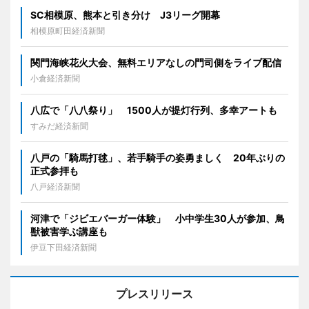
SC相模原、熊本と引き分け J3リーグ開幕
相模原町田経済新聞
関門海峡花火大会、無料エリアなしの門司側をライブ配信
小倉経済新聞
八広で「八八祭り」 1500人が提灯行列、多幸アートも
すみだ経済新聞
八戸の「騎馬打毬」、若手騎手の姿勇ましく 20年ぶりの
正式参拝も
八戸経済新聞
河津で「ジビエバーガー体験」 小中学生30人が参加、鳥
獣被害学ぶ講座も
伊豆下田経済新聞
プレスリリース