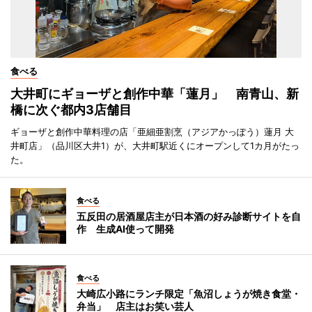
食べる
大井町にギョーザと創作中華「蓮月」 南青山、新
橋に次ぐ都内3店舗目
ギョーザと創作中華料理の店「亜細亜割烹（アジアかっぽう）蓮月 大
井町店」（品川区大井1）が、大井町駅近くにオープンして1カ月がたっ
た。
食べる
五反田の居酒屋店主が日本酒の好み診断サイトを自
作 生成AI使って開発
食べる
大崎広小路にランチ限定「魚沼しょうが焼き食堂・
弁当」 店主はお笑い芸人