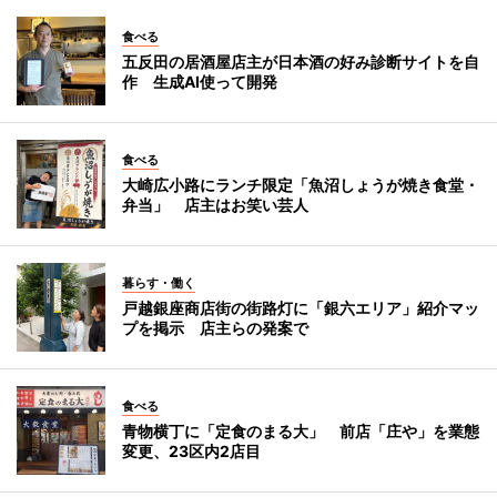
食べる
五反田の居酒屋店主が日本酒の好み診断サイトを自
作 生成AI使って開発
食べる
大崎広小路にランチ限定「魚沼しょうが焼き食堂・
弁当」 店主はお笑い芸人
暮らす・働く
戸越銀座商店街の街路灯に「銀六エリア」紹介マッ
プを掲示 店主らの発案で
食べる
青物横丁に「定食のまる大」 前店「庄や」を業態
変更、23区内2店目