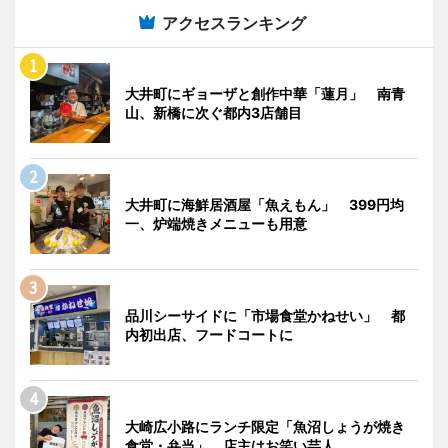
アクセスランキング
大井町にギョーザと創作中華「蓮月」 南青
山、新橋に次ぐ都内3店舗目
大井町に海鮮居酒屋「魚えもん」 399円均
一、炉端焼きメニューも用意
品川シーサイドに「市場食堂かねせい」 都
内初出店、フードコートに
大崎広小路にランチ限定「魚沼しょうが焼き
食堂・弁当」 店主はお笑い芸人