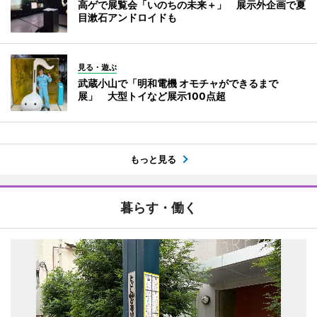
高ゲで展覧会「いのちの未来＋」 展示外企画で夏
目漱石アンドロイドも
見る・遊ぶ
武蔵小山で「明和電機 オモチャができるまで
展」 大型トイなど展示100点超
もっと見る
暮らす・働く