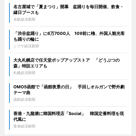
名古屋城で「夏まつり」開幕 盆踊りを毎日開催、飲食・
縁日ブースも
名駅経済新聞
「渋谷盆踊り」に6万7000人 109前に櫓、外国人観光客
も踊りの輪に
シブヤ経済新聞
大丸札幌店で任天堂ポップアップストア 「どうぶつの
森」特設エリアも
札幌経済新聞
OMO5函館で「函館夜景の日」 手回しオルガンで野外劇
テーマ曲
函館経済新聞
香港・九龍塘に韓国料理店「Social」 韓国定番料理を現
代風に
香港経済新聞