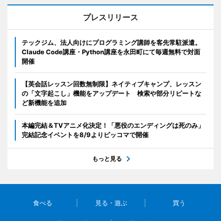
プレスリリース
テックジム、法人向けにプログラミング講師を客先常駐派遣。
Claude Code講座・Python講座を永田町にて毎週無料で対面
開催
【英会話レッスン回数無制限】ネイティブキャンプ、レッスン
の「文字起こし」機能をアップデート 検索や部分リピートな
ど新機能を追加
本編完結＆TVアニメ化決定！「悪役のエンディングは死のみ」
完結記念イベントを8/9よりピッコマで開催
もっと見る
食べる
見る・遊ぶ
買う