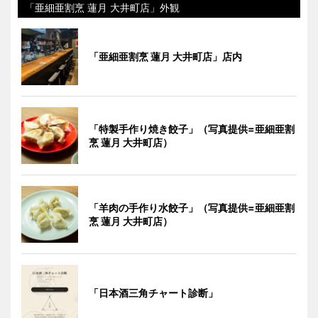
「亜細亜割烹 蓮月 大井町店」外観
「亜細亜割烹 蓮月 大井町店」店内
「特製手作り焼き餃子」（写真提供=亜細亜割
烹 蓮月 大井町店）
「羊肉の手作り水餃子」（写真提供=亜細亜割
烹 蓮月 大井町店）
「日本酒三角チャート診断」