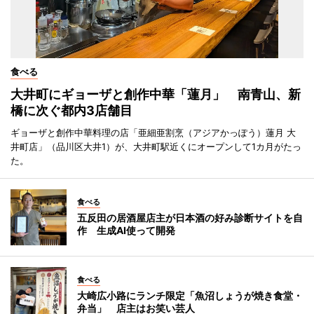
食べる
大井町にギョーザと創作中華「蓮月」 南青山、新
橋に次ぐ都内3店舗目
ギョーザと創作中華料理の店「亜細亜割烹（アジアかっぽう）蓮月 大
井町店」（品川区大井1）が、大井町駅近くにオープンして1カ月がたっ
た。
食べる
五反田の居酒屋店主が日本酒の好み診断サイトを自
作 生成AI使って開発
食べる
大崎広小路にランチ限定「魚沼しょうが焼き食堂・
弁当」 店主はお笑い芸人