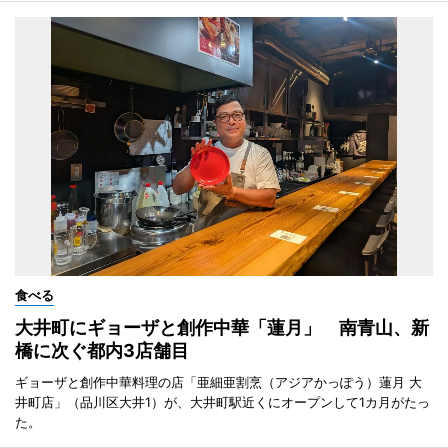
食べる
大井町にギョーザと創作中華「蓮月」 南青山、新
橋に次ぐ都内3店舗目
ギョーザと創作中華料理の店「亜細亜割烹（アジアかっぽう）蓮月 大
井町店」（品川区大井1）が、大井町駅近くにオープンして1カ月がたっ
た。