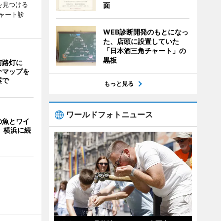
を見つける
面
ャート診
WEB診断開発のもとになっ
た、店頭に設置していた
「日本酒三角チャート」の
黒板
街路灯に
介マップを
案で
もっと見る
ワールドフォトニュース
の魚とワイ
 横浜に続