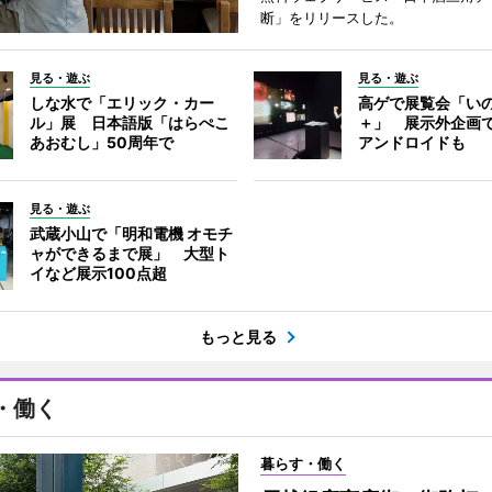
断」をリリースした。
見る・遊ぶ
見る・遊ぶ
しな水で「エリック・カー
高ゲで展覧会「い
ル」展 日本語版「はらぺこ
＋」 展示外企画
あおむし」50周年で
アンドロイドも
見る・遊ぶ
武蔵小山で「明和電機 オモチ
ャができるまで展」 大型ト
イなど展示100点超
もっと見る
・働く
暮らす・働く