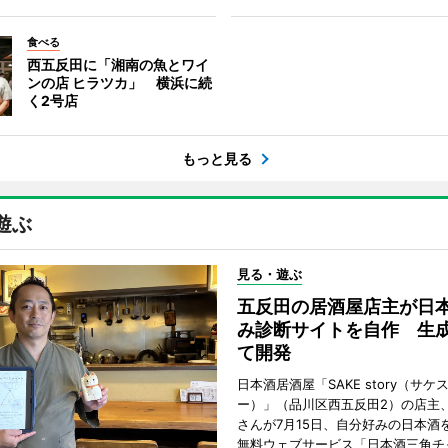
食べる
西五反田に「湘南の魚とワイ
ンの店 ヒラツカ」 横浜に続
く2号店
もっと見る
遊ぶ
見る・遊ぶ
五反田の居酒屋店主が日
み診断サイトを自作 生成
て開発
日本酒居酒屋「SAKE story（サケ
ー）」（品川区西五反田2）の店主
さんが7月15日、自分好みの日本酒
無料ウェブサービス「日本酒三角チ