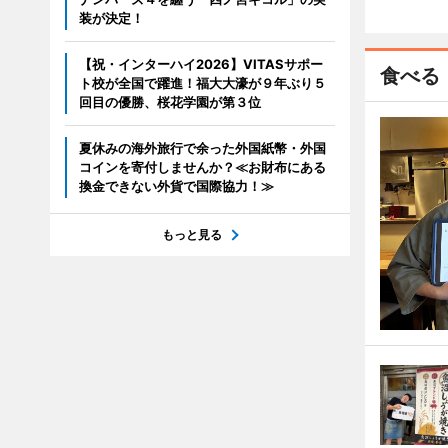
装が決定！
【祝・インターハイ2026】VITASサポー
食べる
ト校が全国で躍進！福大大濠が９年ぶり５
回目の優勝、桜花学園が第３位
夏休みの海外旅行で余った外国紙幣・外国
コインを寄付しませんか？≪お財布にある
換金できない外貨で国際協力！≫
もっと見る