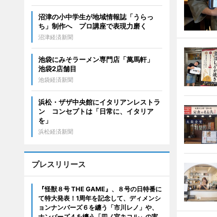
沼津の小中学生が地域情報誌「うらっ
ち」制作へ プロ講座で表現力磨く
沼津経済新聞
池袋にみそラーメン専門店「萬馬軒」
池袋2店舗目
池袋経済新聞
浜松・ザザ中央館にイタリアンレストラ
ン コンセプトは「日常に、イタリア
を」
浜松経済新聞
プレスリリース
『怪獣８号 THE GAME』、８号の日特番に
て特大発表！1周年を記念して、ディメンシ
ョンナンバーズ６を纏う「市川レノ」や、
ナンバーズ４を纏う「四ノ宮キコル」の実