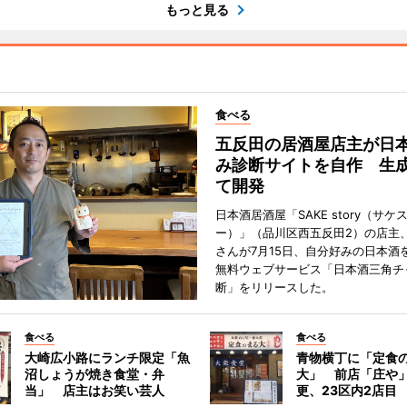
もっと見る
食べる
五反田の居酒屋店主が日
み診断サイトを自作 生成
て開発
日本酒居酒屋「SAKE story（サケ
ー）」（品川区西五反田2）の店主
さんが7月15日、自分好みの日本酒
無料ウェブサービス「日本酒三角チ
断」をリリースした。
食べる
食べる
大崎広小路にランチ限定「魚
青物横丁に「定食
沼しょうが焼き食堂・弁
大」 前店「庄や
当」 店主はお笑い芸人
更、23区内2店目