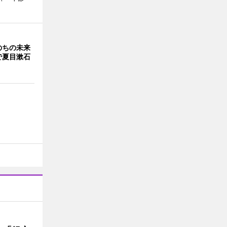
のちの未来
で夏目漱石