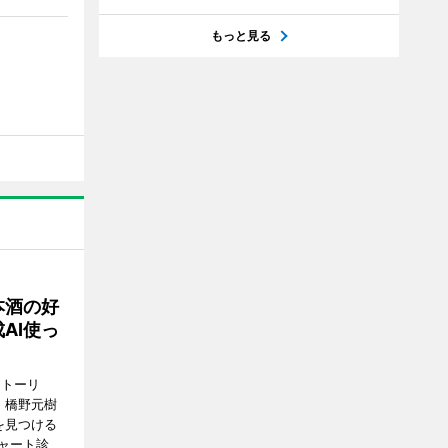
もっと見る
本酒の好
AI使っ
ストーリ
、橋野元樹
を見つける
ャート診