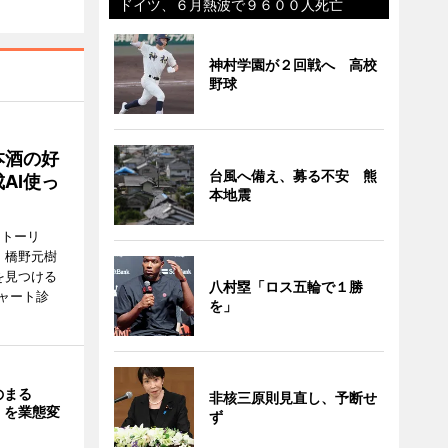
ドイツ、６月熱波で９６００人死亡
神村学園が２回戦へ 高校
野球
本酒の好
台風へ備え、募る不安 熊
AI使っ
本地震
ストーリ
、橋野元樹
を見つける
八村塁「ロス五輪で１勝
ャート診
を」
のまる
非核三原則見直し、予断せ
」を業態変
ず