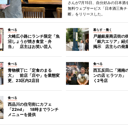
さんが7月15日、自分好みの日本酒
無料ウェブサービス「日本酒三角チ
断」をリリースした。
食べる
暮らす・働く
大崎広小路にランチ限定「魚
戸越銀座商店街の
沼しょうが焼き食堂・弁
「銀六エリア」紹
当」 店主はお笑い芸人
掲示 店主らの発
食べる
食べる
青物横丁に「定食のまる
西五反田に「湘南
大」 前店「庄や」を業態変
ンの店 ヒラツカ」
更、23区内2店目
く2号店
食べる
西品川の住宅街にカフェ
「22nd」 18時までランチ
メニューを提供