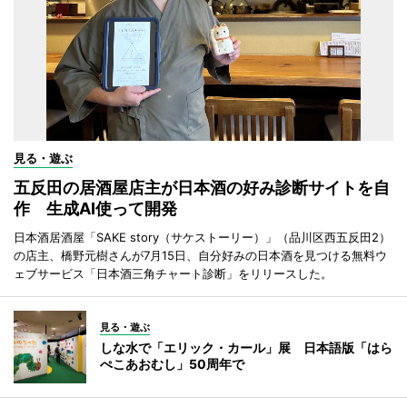
見る・遊ぶ
五反田の居酒屋店主が日本酒の好み診断サイトを自
作 生成AI使って開発
日本酒居酒屋「SAKE story（サケストーリー）」（品川区西五反田2）
の店主、橋野元樹さんが7月15日、自分好みの日本酒を見つける無料ウ
ェブサービス「日本酒三角チャート診断」をリリースした。
見る・遊ぶ
しな水で「エリック・カール」展 日本語版「はら
ぺこあおむし」50周年で