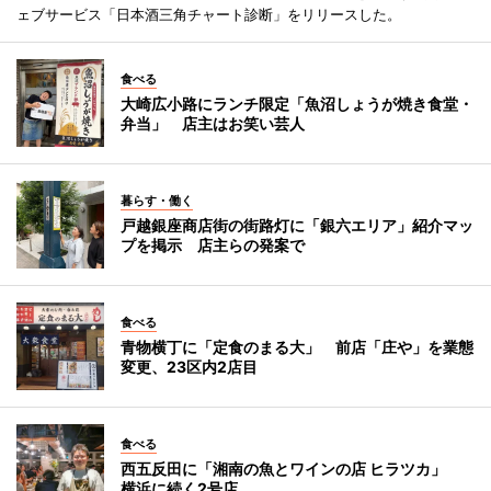
ェブサービス「日本酒三角チャート診断」をリリースした。
食べる
大崎広小路にランチ限定「魚沼しょうが焼き食堂・
弁当」 店主はお笑い芸人
暮らす・働く
戸越銀座商店街の街路灯に「銀六エリア」紹介マッ
プを掲示 店主らの発案で
食べる
青物横丁に「定食のまる大」 前店「庄や」を業態
変更、23区内2店目
食べる
西五反田に「湘南の魚とワインの店 ヒラツカ」
横浜に続く2号店