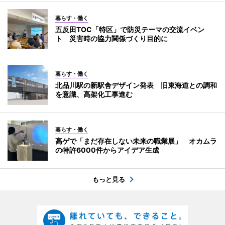
暮らす・働く
五反田TOC「特区」で防災テーマの交流イベン
ト 災害時の協力関係づくり目的に
暮らす・働く
北品川駅の新駅舎デザイン発表 旧東海道との調和
を意識、高架化工事進む
暮らす・働く
高ゲで「まだ存在しない未来の職業展」 オカムラ
の特許6000件からアイデア生成
もっと見る