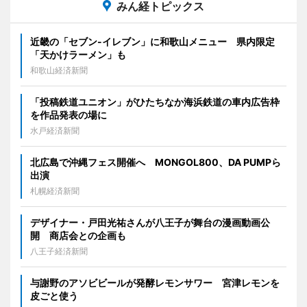
みん経トピックス
近畿の「セブン-イレブン」に和歌山メニュー 県内限定
「天かけラーメン」も
和歌山経済新聞
「投稿鉄道ユニオン」がひたちなか海浜鉄道の車内広告枠
を作品発表の場に
水戸経済新聞
北広島で沖縄フェス開催へ MONGOL800、DA PUMPら
出演
札幌経済新聞
デザイナー・戸田光祐さんが八王子が舞台の漫画動画公
開 商店会との企画も
八王子経済新聞
与謝野のアソビビールが発酵レモンサワー 宮津レモンを
皮ごと使う