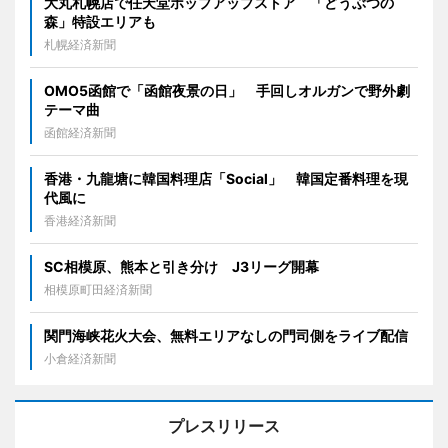
大丸札幌店で任天堂ポップアップストア 「どうぶつの
森」特設エリアも
札幌経済新聞
OMO5函館で「函館夜景の日」 手回しオルガンで野外劇
テーマ曲
函館経済新聞
香港・九龍塘に韓国料理店「Social」 韓国定番料理を現
代風に
香港経済新聞
SC相模原、熊本と引き分け J3リーグ開幕
相模原町田経済新聞
関門海峡花火大会、無料エリアなしの門司側をライブ配信
小倉経済新聞
プレスリリース