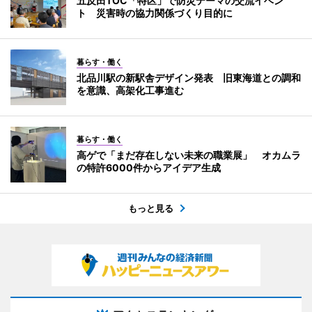
五反田TOC「特区」で防災テーマの交流イベン
ト 災害時の協力関係づくり目的に
暮らす・働く
北品川駅の新駅舎デザイン発表 旧東海道との調和
を意識、高架化工事進む
暮らす・働く
高ゲで「まだ存在しない未来の職業展」 オカムラ
の特許6000件からアイデア生成
もっと見る