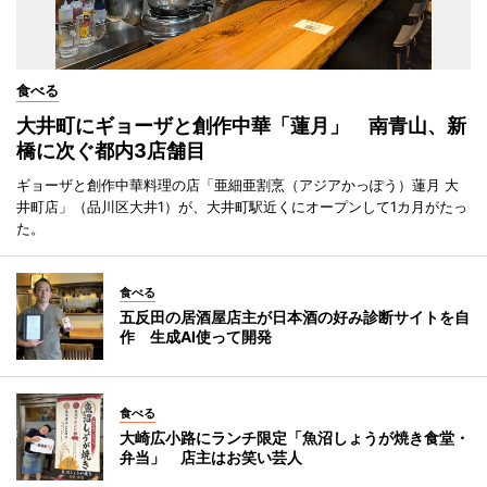
食べる
大井町にギョーザと創作中華「蓮月」 南青山、新
橋に次ぐ都内3店舗目
ギョーザと創作中華料理の店「亜細亜割烹（アジアかっぽう）蓮月 大
井町店」（品川区大井1）が、大井町駅近くにオープンして1カ月がたっ
た。
食べる
五反田の居酒屋店主が日本酒の好み診断サイトを自
作 生成AI使って開発
食べる
大崎広小路にランチ限定「魚沼しょうが焼き食堂・
弁当」 店主はお笑い芸人