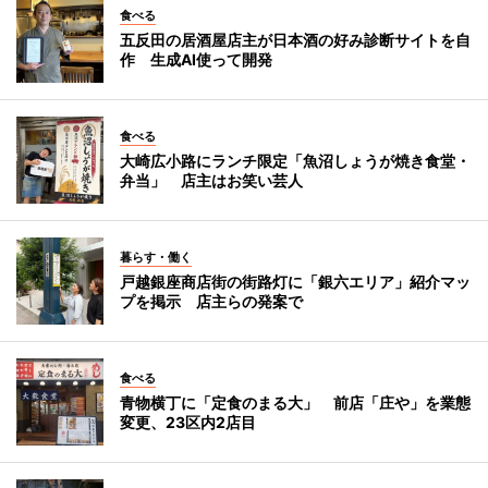
食べる
五反田の居酒屋店主が日本酒の好み診断サイトを自
作 生成AI使って開発
食べる
大崎広小路にランチ限定「魚沼しょうが焼き食堂・
弁当」 店主はお笑い芸人
暮らす・働く
戸越銀座商店街の街路灯に「銀六エリア」紹介マッ
プを掲示 店主らの発案で
食べる
青物横丁に「定食のまる大」 前店「庄や」を業態
変更、23区内2店目