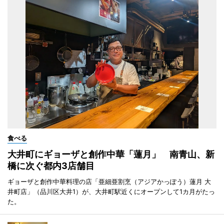
食べる
大井町にギョーザと創作中華「蓮月」 南青山、新
橋に次ぐ都内3店舗目
ギョーザと創作中華料理の店「亜細亜割烹（アジアかっぽう）蓮月 大
井町店」（品川区大井1）が、大井町駅近くにオープンして1カ月がたっ
た。