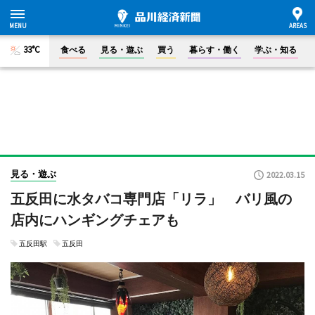
33°C
食べる
見る・遊ぶ
買う
暮らす・働く
学ぶ・知る
見る・遊ぶ
2022.03.15
五反田に水タバコ専門店「リラ」 バリ風の
店内にハンギングチェアも
五反田駅
五反田