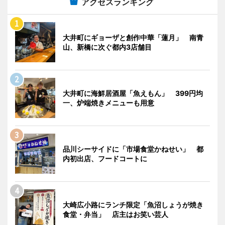
アクセスランキング
大井町にギョーザと創作中華「蓮月」 南青
山、新橋に次ぐ都内3店舗目
大井町に海鮮居酒屋「魚えもん」 399円均
一、炉端焼きメニューも用意
品川シーサイドに「市場食堂かねせい」 都
内初出店、フードコートに
大崎広小路にランチ限定「魚沼しょうが焼き
食堂・弁当」 店主はお笑い芸人