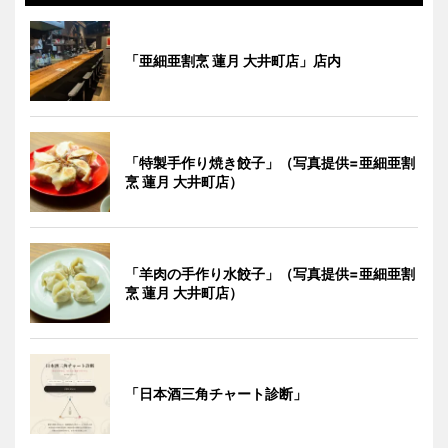
「亜細亜割烹 蓮月 大井町店」店内
「特製手作り焼き餃子」（写真提供=亜細亜割
烹 蓮月 大井町店）
「羊肉の手作り水餃子」（写真提供=亜細亜割
烹 蓮月 大井町店）
「日本酒三角チャート診断」