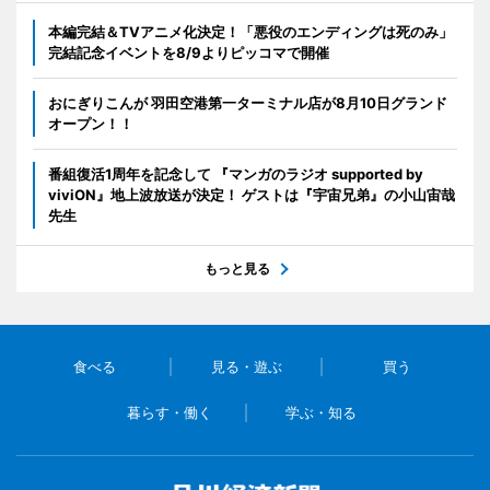
本編完結＆TVアニメ化決定！「悪役のエンディングは死のみ」
完結記念イベントを8/9よりピッコマで開催
おにぎりこんが 羽田空港第一ターミナル店が8月10日グランド
オープン！！
番組復活1周年を記念して 『マンガのラジオ supported by
viviON』地上波放送が決定！ ゲストは『宇宙兄弟』の小山宙哉
先生
もっと見る
食べる
見る・遊ぶ
買う
暮らす・働く
学ぶ・知る