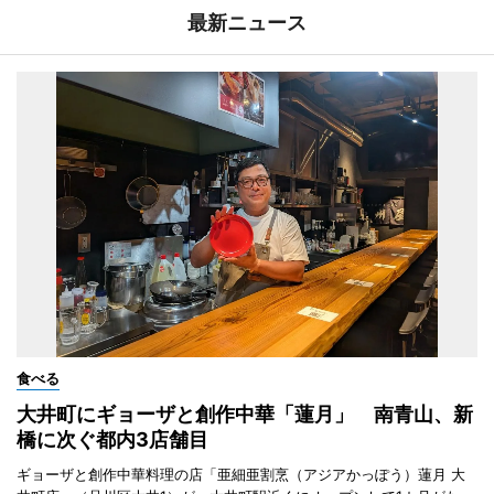
最新ニュース
食べる
大井町にギョーザと創作中華「蓮月」 南青山、新
橋に次ぐ都内3店舗目
ギョーザと創作中華料理の店「亜細亜割烹（アジアかっぽう）蓮月 大