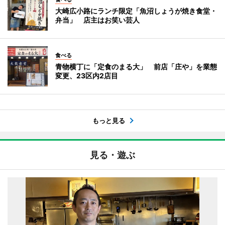
大崎広小路にランチ限定「魚沼しょうが焼き食堂・
弁当」 店主はお笑い芸人
食べる
青物横丁に「定食のまる大」 前店「庄や」を業態
変更、23区内2店目
もっと見る
見る・遊ぶ