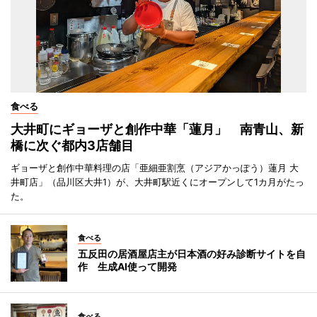
食べる
大井町にギョーザと創作中華「蓮月」 南青山、新
橋に次ぐ都内3店舗目
ギョーザと創作中華料理の店「亜細亜割烹（アジアかっぽう）蓮月 大
井町店」（品川区大井1）が、大井町駅近くにオープンして1カ月がたっ
た。
食べる
五反田の居酒屋店主が日本酒の好み診断サイトを自
作 生成AI使って開発
食べる