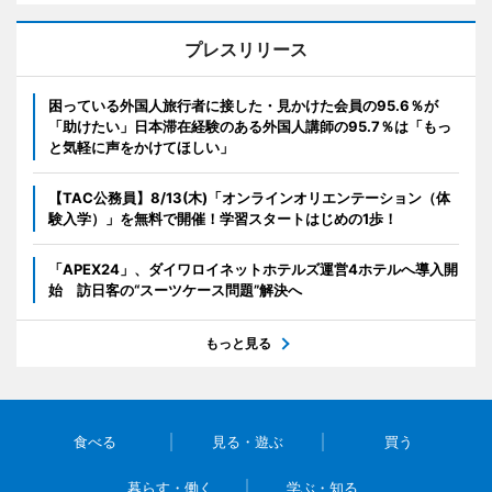
プレスリリース
困っている外国人旅行者に接した・見かけた会員の95.6％が
「助けたい」日本滞在経験のある外国人講師の95.7％は「もっ
と気軽に声をかけてほしい」
【TAC公務員】8/13(木)「オンラインオリエンテーション（体
験入学）」を無料で開催！学習スタートはじめの1歩！
「APEX24」、ダイワロイネットホテルズ運営4ホテルへ導入開
始 訪日客の“スーツケース問題”解決へ
もっと見る
食べる
見る・遊ぶ
買う
暮らす・働く
学ぶ・知る