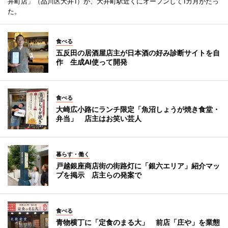
井町店」（品川区大井1）が、大井町駅近くにオープンして1カ月がたっ
た。
食べる
五反田の居酒屋店主が日本酒の好み診断サイトを自
作 生成AI使って開発
食べる
大崎広小路にランチ限定「魚沼しょうが焼き食堂・
弁当」 店主はお笑い芸人
暮らす・働く
戸越銀座商店街の街路灯に「銀六エリア」紹介マッ
プを掲示 店主らの発案で
食べる
青物横丁に「定食のまる大」 前店「庄や」を業態