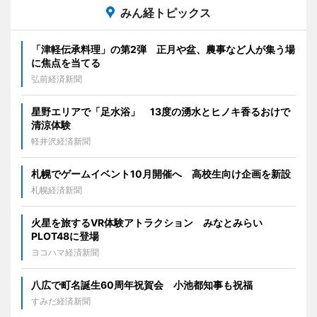
みん経トピックス
「津軽伝承料理」の第2弾 正月や盆、農事など人が集う場
に焦点を当てる
弘前経済新聞
星野エリアで「足水浴」 13度の湧水とヒノキ香るおけで
清涼体験
軽井沢経済新聞
札幌でゲームイベント10月開催へ 高校生向け企画を新設
札幌経済新聞
火星を旅するVR体験アトラクション みなとみらい
PLOT48に登場
ヨコハマ経済新聞
八広で町名誕生60周年祝賀会 小池都知事も祝福
すみだ経済新聞