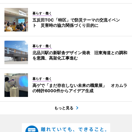
暮らす・働く
五反田TOC「特区」で防災テーマの交流イベン
ト 災害時の協力関係づくり目的に
暮らす・働く
北品川駅の新駅舎デザイン発表 旧東海道との調和
を意識、高架化工事進む
暮らす・働く
高ゲで「まだ存在しない未来の職業展」 オカムラ
の特許6000件からアイデア生成
もっと見る