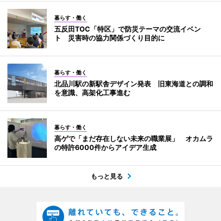
暮らす・働く
五反田TOC「特区」で防災テーマの交流イベン
ト 災害時の協力関係づくり目的に
暮らす・働く
北品川駅の新駅舎デザイン発表 旧東海道との調和
を意識、高架化工事進む
暮らす・働く
高ゲで「まだ存在しない未来の職業展」 オカムラ
の特許6000件からアイデア生成
もっと見る