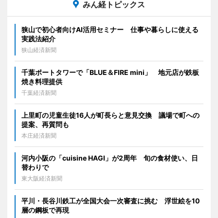
みん経トピックス
狭山で初心者向けAI活用セミナー 仕事や暮らしに使える
実践法紹介
狭山経済新聞
千葉ポートタワーで「BLUE＆FIRE mini」 地元店が鉄板
焼き料理提供
千葉経済新聞
上里町の児童生徒16人が町長らと意見交換 議場で町への
提案、再質問も
本庄経済新聞
河内小阪の「cuisine HAGI」が2周年 旬の食材使い、日
替わりで
東大阪経済新聞
平川・長谷川鉄工が全国大会一次審査に挑む 浮世絵を10
層の鋼板で再現