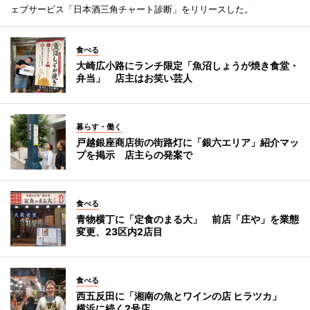
ェブサービス「日本酒三角チャート診断」をリリースした。
食べる
大崎広小路にランチ限定「魚沼しょうが焼き食堂・
弁当」 店主はお笑い芸人
暮らす・働く
戸越銀座商店街の街路灯に「銀六エリア」紹介マッ
プを掲示 店主らの発案で
食べる
青物横丁に「定食のまる大」 前店「庄や」を業態
変更、23区内2店目
食べる
西五反田に「湘南の魚とワインの店 ヒラツカ」
横浜に続く2号店