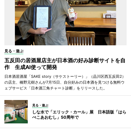
見る・遊ぶ
五反田の居酒屋店主が日本酒の好み診断サイトを自
作 生成AI使って開発
日本酒居酒屋「SAKE story（サケストーリー）」（品川区西五反田2）
の店主、橋野元樹さんが7月15日、自分好みの日本酒を見つける無料ウ
ェブサービス「日本酒三角チャート診断」をリリースした。
見る・遊ぶ
しな水で「エリック・カール」展 日本語版「はら
ぺこあおむし」50周年で