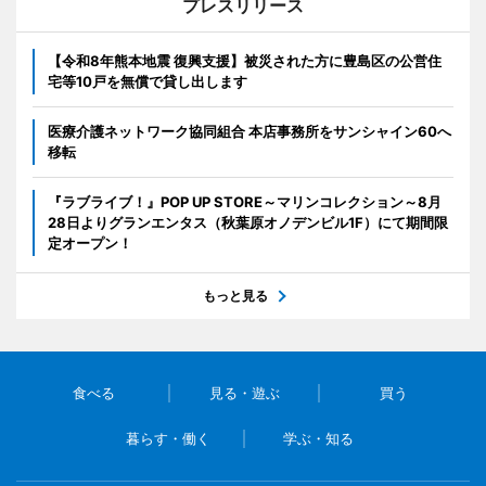
プレスリリース
【令和8年熊本地震 復興支援】被災された方に豊島区の公営住
宅等10戸を無償で貸し出します
医療介護ネットワーク協同組合 本店事務所をサンシャイン60へ
移転
『ラブライブ！』POP UP STORE～マリンコレクション～8月
28日よりグランエンタス（秋葉原オノデンビル1F）にて期間限
定オープン！
もっと見る
食べる
見る・遊ぶ
買う
暮らす・働く
学ぶ・知る