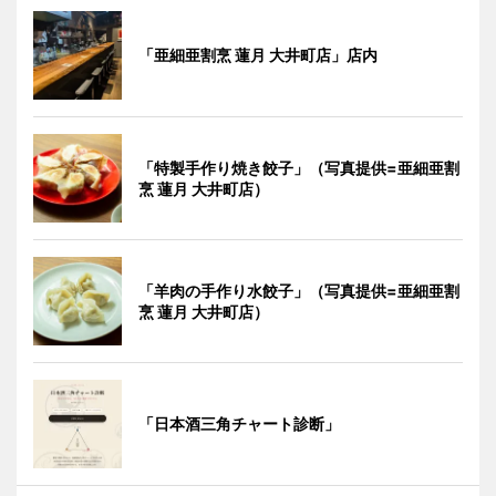
「亜細亜割烹 蓮月 大井町店」店内
「特製手作り焼き餃子」（写真提供=亜細亜割
烹 蓮月 大井町店）
「羊肉の手作り水餃子」（写真提供=亜細亜割
烹 蓮月 大井町店）
「日本酒三角チャート診断」