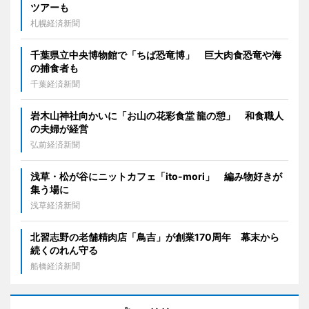
ツアーも
札幌経済新聞
千葉県立中央博物館で「ちば恐竜博」 巨大肉食恐竜や海
の捕食者も
千葉経済新聞
岩木山神社向かいに「お山の花彩食堂 龍の憩」 和食職人
の夫婦が経営
弘前経済新聞
浅草・松が谷にニットカフェ「ito-mori」 編み物好きが
集う場に
浅草経済新聞
北習志野の老舗精肉店「鳥吉」が創業170周年 幕末から
続くのれん守る
船橋経済新聞