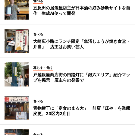
食べる
五反田の居酒屋店主が日本酒の好み診断サイトを自
作 生成AI使って開発
食べる
大崎広小路にランチ限定「魚沼しょうが焼き食堂・
弁当」 店主はお笑い芸人
暮らす・働く
戸越銀座商店街の街路灯に「銀六エリア」紹介マッ
プを掲示 店主らの発案で
食べる
青物横丁に「定食のまる大」 前店「庄や」を業態
変更、23区内2店目
食べる