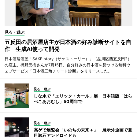
見る・遊ぶ
五反田の居酒屋店主が日本酒の好み診断サイトを自
作 生成AI使って開発
日本酒居酒屋「SAKE story（サケストーリー）」（品川区西五反田2）
の店主、橋野元樹さんが7月15日、自分好みの日本酒を見つける無料ウ
ェブサービス「日本酒三角チャート診断」をリリースした。
見る・遊ぶ
しな水で「エリック・カール」展 日本語版「はら
ぺこあおむし」50周年で
見る・遊ぶ
高ゲで展覧会「いのちの未来＋」 展示外企画で夏
目漱石アンドロイドも