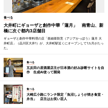
食べる
大井町にギョーザと創作中華「蓮月」 南青山、新
橋に次ぐ都内3店舗目
ギョーザと創作中華料理の店「亜細亜割烹（アジアかっぽう）蓮月 大
井町店」（品川区大井1）が、大井町駅近くにオープンして1カ月がたっ
た。
食べる
五反田の居酒屋店主が日本酒の好み診断サイトを自
作 生成AI使って開発
食べる
大崎広小路にランチ限定「魚沼しょうが焼き食堂・
弁当」 店主はお笑い芸人