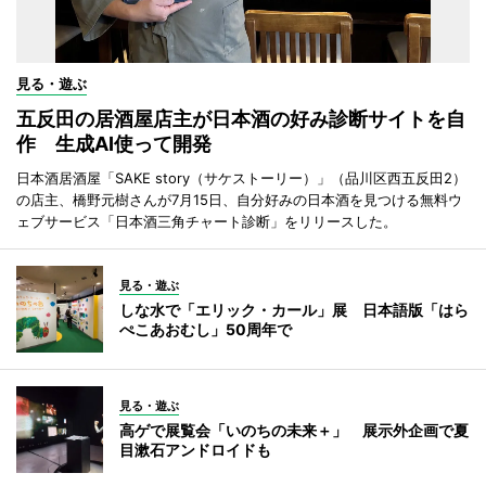
見る・遊ぶ
五反田の居酒屋店主が日本酒の好み診断サイトを自
作 生成AI使って開発
日本酒居酒屋「SAKE story（サケストーリー）」（品川区西五反田2）
の店主、橋野元樹さんが7月15日、自分好みの日本酒を見つける無料ウ
ェブサービス「日本酒三角チャート診断」をリリースした。
見る・遊ぶ
しな水で「エリック・カール」展 日本語版「はら
ぺこあおむし」50周年で
見る・遊ぶ
高ゲで展覧会「いのちの未来＋」 展示外企画で夏
目漱石アンドロイドも