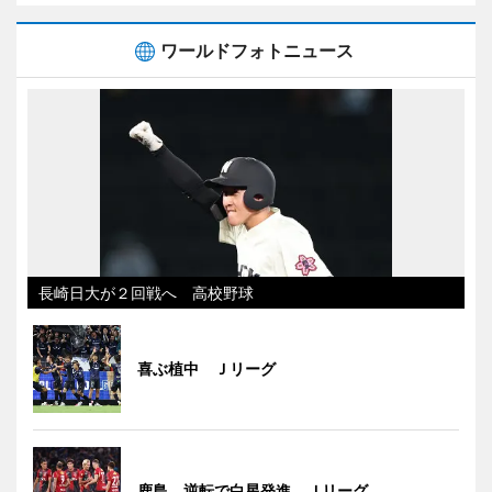
ワールドフォトニュース
長崎日大が２回戦へ 高校野球
喜ぶ植中 Ｊリーグ
鹿島、逆転で白星発進 Ｊリーグ