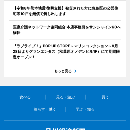
【令和8年熊本地震 復興支援】被災された方に豊島区の公営住
宅等10戸を無償で貸し出します
医療介護ネットワーク協同組合 本店事務所をサンシャイン60へ
移転
『ラブライブ！』POP UP STORE～マリンコレクション～8月
28日よりグランエンタス（秋葉原オノデンビル1F）にて期間限
定オープン！
もっと見る
食べる
見る・遊ぶ
買う
暮らす・働く
学ぶ・知る