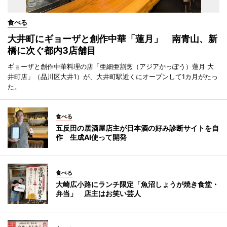
食べる
大井町にギョーザと創作中華「蓮月」 南青山、新
橋に次ぐ都内3店舗目
ギョーザと創作中華料理の店「亜細亜割烹（アジアかっぽう）蓮月 大
井町店」（品川区大井1）が、大井町駅近くにオープンして1カ月がたっ
た。
食べる
五反田の居酒屋店主が日本酒の好み診断サイトを自
作 生成AI使って開発
食べる
大崎広小路にランチ限定「魚沼しょうが焼き食堂・
弁当」 店主はお笑い芸人