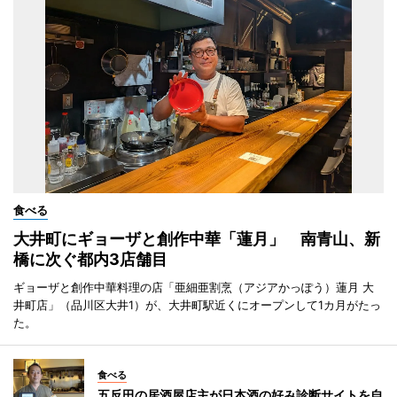
食べる
大井町にギョーザと創作中華「蓮月」 南青山、新
橋に次ぐ都内3店舗目
ギョーザと創作中華料理の店「亜細亜割烹（アジアかっぽう）蓮月 大
井町店」（品川区大井1）が、大井町駅近くにオープンして1カ月がたっ
た。
食べる
五反田の居酒屋店主が日本酒の好み診断サイトを自