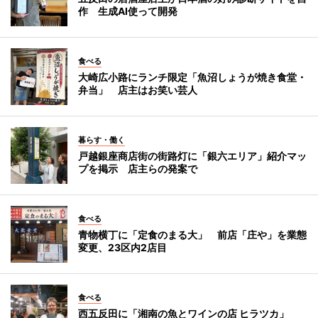
作 生成AI使って開発
食べる
大崎広小路にランチ限定「魚沼しょうが焼き食堂・
弁当」 店主はお笑い芸人
暮らす・働く
戸越銀座商店街の街路灯に「銀六エリア」紹介マッ
プを掲示 店主らの発案で
食べる
青物横丁に「定食のまる大」 前店「庄や」を業態
変更、23区内2店目
食べる
西五反田に「湘南の魚とワインの店 ヒラツカ」