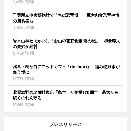
札幌経済新聞
千葉県立中央博物館で「ちば恐竜博」 巨大肉食恐竜や海
の捕食者も
千葉経済新聞
岩木山神社向かいに「お山の花彩食堂 龍の憩」 和食職人
の夫婦が経営
弘前経済新聞
浅草・松が谷にニットカフェ「ito-mori」 編み物好きが
集う場に
浅草経済新聞
北習志野の老舗精肉店「鳥吉」が創業170周年 幕末から
続くのれん守る
船橋経済新聞
プレスリリース