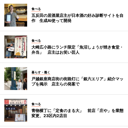
食べる
五反田の居酒屋店主が日本酒の好み診断サイトを自
作 生成AI使って開発
食べる
大崎広小路にランチ限定「魚沼しょうが焼き食堂・
弁当」 店主はお笑い芸人
暮らす・働く
戸越銀座商店街の街路灯に「銀六エリア」紹介マッ
プを掲示 店主らの発案で
食べる
青物横丁に「定食のまる大」 前店「庄や」を業態
変更、23区内2店目