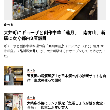
食べる
大井町にギョーザと創作中華「蓮月」 南青山、新
橋に次ぐ都内3店舗目
ギョーザと創作中華料理の店「亜細亜割烹（アジアかっぽう）蓮月 大
井町店」（品川区大井1）が、大井町駅近くにオープンして1カ月がたっ
た。
食べる
五反田の居酒屋店主が日本酒の好み診断サイトを自
作 生成AI使って開発
食べる
大崎広小路にランチ限定「魚沼しょうが焼き食堂・
弁当」 店主はお笑い芸人