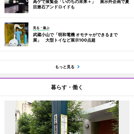
高ゲで展覧会「いのちの未来＋」 展示外企画で夏
目漱石アンドロイドも
見る・遊ぶ
武蔵小山で「明和電機 オモチャができるまで
展」 大型トイなど展示100点超
もっと見る
暮らす・働く