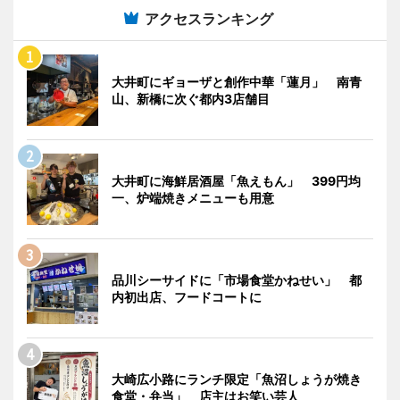
アクセスランキング
大井町にギョーザと創作中華「蓮月」 南青
山、新橋に次ぐ都内3店舗目
大井町に海鮮居酒屋「魚えもん」 399円均
一、炉端焼きメニューも用意
品川シーサイドに「市場食堂かねせい」 都
内初出店、フードコートに
大崎広小路にランチ限定「魚沼しょうが焼き
食堂・弁当」 店主はお笑い芸人