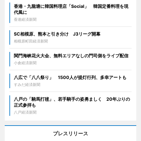
香港・九龍塘に韓国料理店「Social」 韓国定番料理を現
代風に
香港経済新聞
SC相模原、熊本と引き分け J3リーグ開幕
相模原町田経済新聞
関門海峡花火大会、無料エリアなしの門司側をライブ配信
小倉経済新聞
八広で「八八祭り」 1500人が提灯行列、多幸アートも
すみだ経済新聞
八戸の「騎馬打毬」、若手騎手の姿勇ましく 20年ぶりの
正式参拝も
八戸経済新聞
プレスリリース