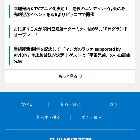
本編完結＆TVアニメ化決定！「悪役のエンディングは死のみ」
完結記念イベントを8/9よりピッコマで開催
おにぎりこんが 羽田空港第一ターミナル店が8月10日グランド
オープン！！
番組復活1周年を記念して 『マンガのラジオ supported by
viviON』地上波放送が決定！ ゲストは『宇宙兄弟』の小山宙哉
先生
もっと見る
食べる
見る・遊ぶ
買う
暮らす・働く
学ぶ・知る