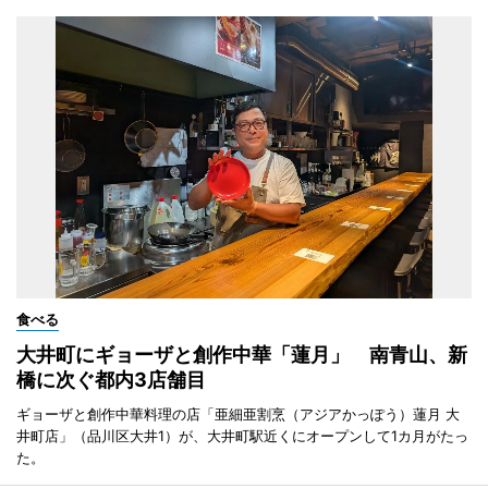
食べる
大井町にギョーザと創作中華「蓮月」 南青山、新
橋に次ぐ都内3店舗目
ギョーザと創作中華料理の店「亜細亜割烹（アジアかっぽう）蓮月 大
井町店」（品川区大井1）が、大井町駅近くにオープンして1カ月がたっ
た。