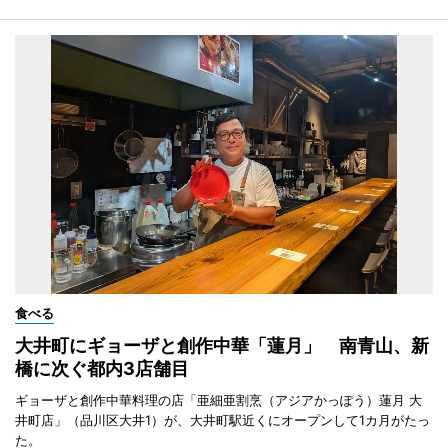
食べる
大井町にギョーザと創作中華「蓮月」 南青山、新
橋に次ぐ都内3店舗目
ギョーザと創作中華料理の店「亜細亜割烹（アジアかっぽう）蓮月 大
井町店」（品川区大井1）が、大井町駅近くにオープンして1カ月がたっ
た。