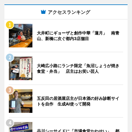
アクセスランキング
大井町にギョーザと創作中華「蓮月」 南青
山、新橋に次ぐ都内3店舗目
大崎広小路にランチ限定「魚沼しょうが焼き
食堂・弁当」 店主はお笑い芸人
五反田の居酒屋店主が日本酒の好み診断サイ
トを自作 生成AI使って開発
品川シーサイドに「市場食堂かねせい」 都