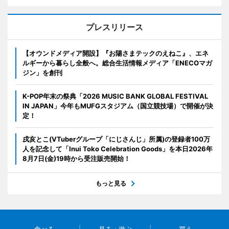
プレスリリース
【オウンドメディア開設】『お陽さまテックのえねこ』、エネ
ルギーから暮らし全般へ。総合生活情報メディア「ENECOマガ
ジン」を創刊
K-POP年末の祭典「2026 MUSIC BANK GLOBAL FESTIVAL
IN JAPAN」今年もMUFGスタジアム（国立競技場）で開催が決
定！
戌亥とこ(VTuberグループ「にじさんじ」所属)の登録者100万
人を記念して「Inui Toko Celebration Goods」を本日2026年
8月7日(金)19時から受注販売開始！
もっと見る
食べる
見る・遊ぶ
買う