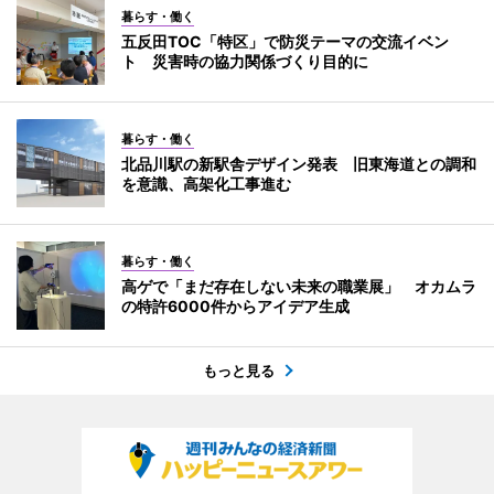
暮らす・働く
五反田TOC「特区」で防災テーマの交流イベン
ト 災害時の協力関係づくり目的に
暮らす・働く
北品川駅の新駅舎デザイン発表 旧東海道との調和
を意識、高架化工事進む
暮らす・働く
高ゲで「まだ存在しない未来の職業展」 オカムラ
の特許6000件からアイデア生成
もっと見る