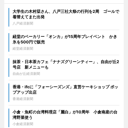
大学生の木村栞さん、八戸三社大祭の行列を2周 ゴールで
着替えてまた出発
八戸経済新聞
経堂のベーカリー「オンカ」が15周年プレイベント かき
氷を500円で販売
経堂経済新聞
抹茶・日本茶カフェ「ナナズグリーンティー」、自由が丘2
号店 新メニューも
自由が丘経済新聞
香港・ifcに「フォーシーズンズ」直営ケーキショップ ポッ
プアップ出店
香港経済新聞
小倉・魚町の台湾料理店「麗白」が10周年 小倉南産の台
湾野菜使う
小倉経済新聞