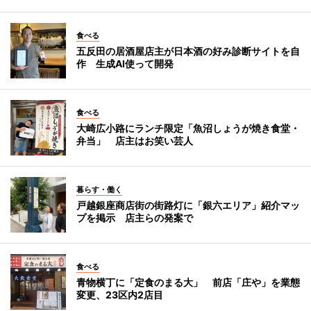
食べる
五反田の居酒屋店主が日本酒の好み診断サイトを自
作 生成AI使って開発
食べる
大崎広小路にランチ限定「魚沼しょうが焼き食堂・
弁当」 店主はお笑い芸人
暮らす・働く
戸越銀座商店街の街路灯に「銀六エリア」紹介マッ
プを掲示 店主らの発案で
食べる
青物横丁に「定食のまる大」 前店「庄や」を業態
変更、23区内2店目