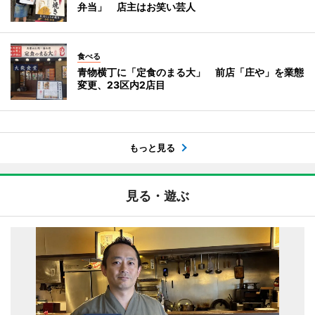
弁当」 店主はお笑い芸人
食べる
青物横丁に「定食のまる大」 前店「庄や」を業態
変更、23区内2店目
もっと見る
見る・遊ぶ