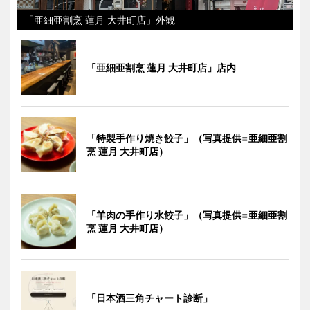
「亜細亜割烹 蓮月 大井町店」外観
「亜細亜割烹 蓮月 大井町店」店内
「特製手作り焼き餃子」（写真提供=亜細亜割
烹 蓮月 大井町店）
「羊肉の手作り水餃子」（写真提供=亜細亜割
烹 蓮月 大井町店）
「日本酒三角チャート診断」