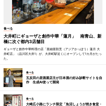
食べる
大井町にギョーザと創作中華「蓮月」 南青山、新
橋に次ぐ都内3店舗目
ギョーザと創作中華料理の店「亜細亜割烹（アジアかっぽう）蓮月 大
井町店」（品川区大井1）が、大井町駅近くにオープンして1カ月がたっ
た。
食べる
五反田の居酒屋店主が日本酒の好み診断サイトを自
作 生成AI使って開発
食べる
大崎広小路にランチ限定「魚沼しょうが焼き食堂・