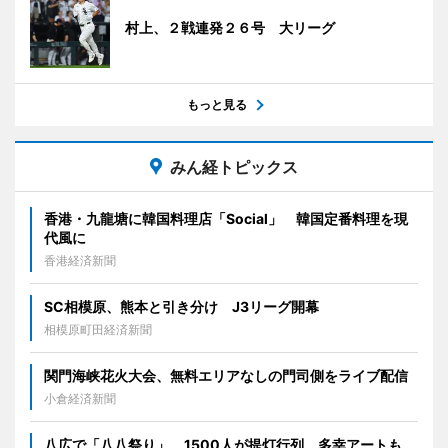
村上、２戦連発２６号 大リーグ
もっと見る
みん経トピックス
香港・九龍塘に韓国料理店「Social」 韓国定番料理を現
代風に
香港経済新聞
SC相模原、熊本と引き分け J3リーグ開幕
相模原町田経済新聞
関門海峡花火大会、無料エリアなしの門司側をライブ配信
小倉経済新聞
八広で「八八祭り」 1500人が提灯行列、多幸アートも