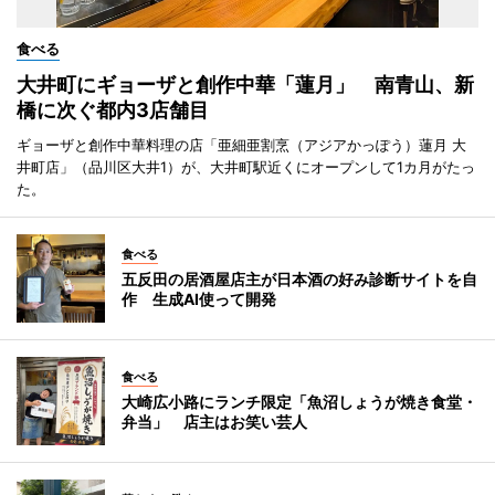
食べる
大井町にギョーザと創作中華「蓮月」 南青山、新
橋に次ぐ都内3店舗目
ギョーザと創作中華料理の店「亜細亜割烹（アジアかっぽう）蓮月 大
井町店」（品川区大井1）が、大井町駅近くにオープンして1カ月がたっ
た。
食べる
五反田の居酒屋店主が日本酒の好み診断サイトを自
作 生成AI使って開発
食べる
大崎広小路にランチ限定「魚沼しょうが焼き食堂・
弁当」 店主はお笑い芸人