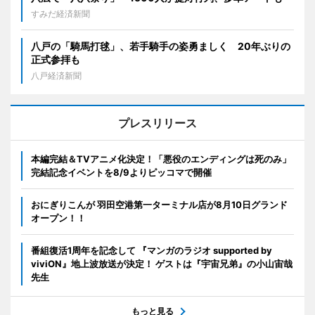
すみだ経済新聞
八戸の「騎馬打毬」、若手騎手の姿勇ましく 20年ぶりの
正式参拝も
八戸経済新聞
プレスリリース
本編完結＆TVアニメ化決定！「悪役のエンディングは死のみ」
完結記念イベントを8/9よりピッコマで開催
おにぎりこんが 羽田空港第一ターミナル店が8月10日グランド
オープン！！
番組復活1周年を記念して 『マンガのラジオ supported by
viviON』地上波放送が決定！ ゲストは『宇宙兄弟』の小山宙哉
先生
もっと見る