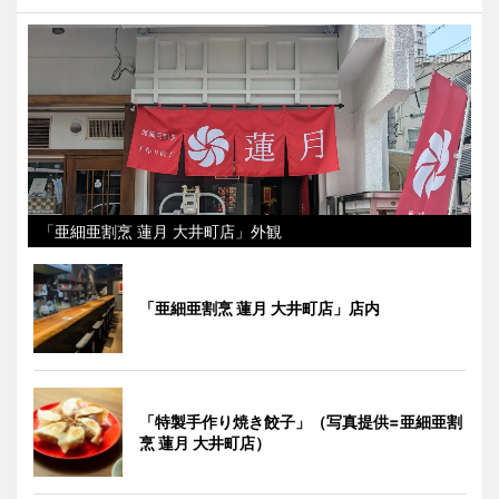
「亜細亜割烹 蓮月 大井町店」外観
「亜細亜割烹 蓮月 大井町店」店内
「特製手作り焼き餃子」（写真提供=亜細亜割
烹 蓮月 大井町店）