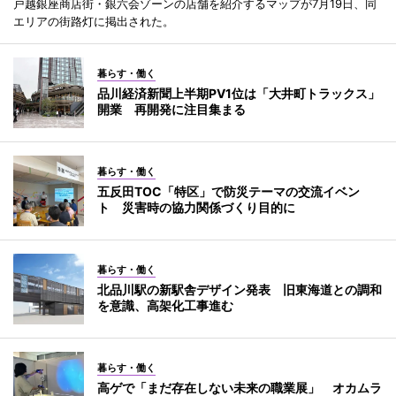
戸越銀座商店街・銀六会ゾーンの店舗を紹介するマップが7月19日、同
エリアの街路灯に掲出された。
暮らす・働く
品川経済新聞上半期PV1位は「大井町トラックス」
開業 再開発に注目集まる
暮らす・働く
五反田TOC「特区」で防災テーマの交流イベン
ト 災害時の協力関係づくり目的に
暮らす・働く
北品川駅の新駅舎デザイン発表 旧東海道との調和
を意識、高架化工事進む
暮らす・働く
高ゲで「まだ存在しない未来の職業展」 オカムラ