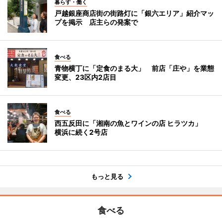
暮らす・働く
戸越銀座商店街の街路灯に「銀六エリア」紹介マッ
プを掲示 店主らの発案で
食べる
青物横丁に「定食のまる大」 前店「庄や」を業態
変更、23区内2店目
食べる
西五反田に「湘南の魚とワインの店 ヒラツカ」
横浜に続く2号店
もっと見る
食べる