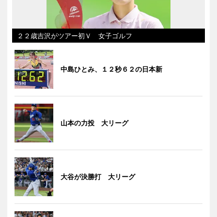
２２歳吉沢がツアー初Ｖ 女子ゴルフ
中島ひとみ、１２秒６２の日本新
山本の力投 大リーグ
大谷が決勝打 大リーグ