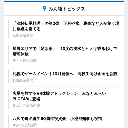
みん経トピックス
「津軽伝承料理」の第2弾 正月や盆、農事など人が集う場
に焦点を当てる
弘前経済新聞
星野エリアで「足水浴」 13度の湧水とヒノキ香るおけで
清涼体験
軽井沢経済新聞
札幌でゲームイベント10月開催へ 高校生向け企画を新設
札幌経済新聞
火星を旅するVR体験アトラクション みなとみらい
PLOT48に登場
ヨコハマ経済新聞
八広で町名誕生60周年祝賀会 小池都知事も祝福
すみだ経済新聞