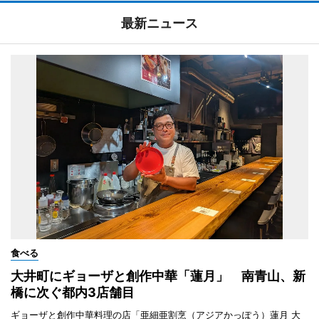
最新ニュース
食べる
大井町にギョーザと創作中華「蓮月」 南青山、新
橋に次ぐ都内3店舗目
ギョーザと創作中華料理の店「亜細亜割烹（アジアかっぽう）蓮月 大