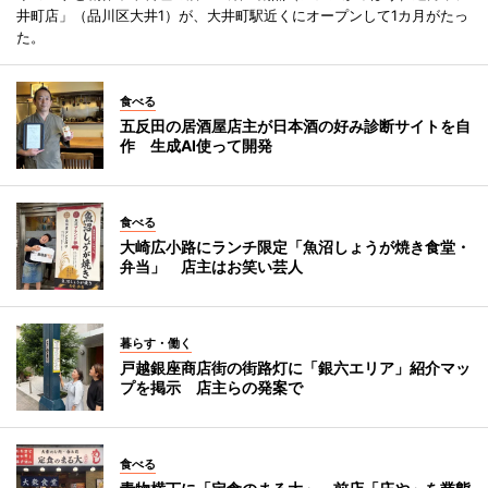
井町店」（品川区大井1）が、大井町駅近くにオープンして1カ月がたっ
た。
食べる
五反田の居酒屋店主が日本酒の好み診断サイトを自
作 生成AI使って開発
食べる
大崎広小路にランチ限定「魚沼しょうが焼き食堂・
弁当」 店主はお笑い芸人
暮らす・働く
戸越銀座商店街の街路灯に「銀六エリア」紹介マッ
プを掲示 店主らの発案で
食べる