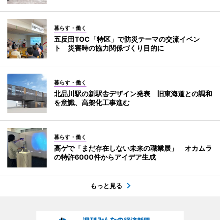
暮らす・働く
五反田TOC「特区」で防災テーマの交流イベン
ト 災害時の協力関係づくり目的に
暮らす・働く
北品川駅の新駅舎デザイン発表 旧東海道との調和
を意識、高架化工事進む
暮らす・働く
高ゲで「まだ存在しない未来の職業展」 オカムラ
の特許6000件からアイデア生成
もっと見る