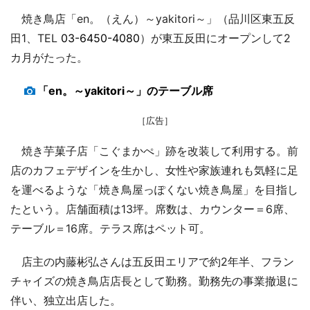
焼き鳥店「en。（えん）～yakitori～」（品川区東五反
田1、TEL
03-6450-4080
）が東五反田にオープンして2
カ月がたった。
「en。～yakitori～」のテーブル席
［広告］
焼き芋菓子店「こぐまかぺ」跡を改装して利用する。前
店のカフェデザインを生かし、女性や家族連れも気軽に足
を運べるような「焼き鳥屋っぽくない焼き鳥屋」を目指し
たという。店舗面積は13坪。席数は、カウンター＝6席、
テーブル＝16席。テラス席はペット可。
店主の内藤彬弘さんは五反田エリアで約2年半、フラン
チャイズの焼き鳥店店長として勤務。勤務先の事業撤退に
伴い、独立出店した。