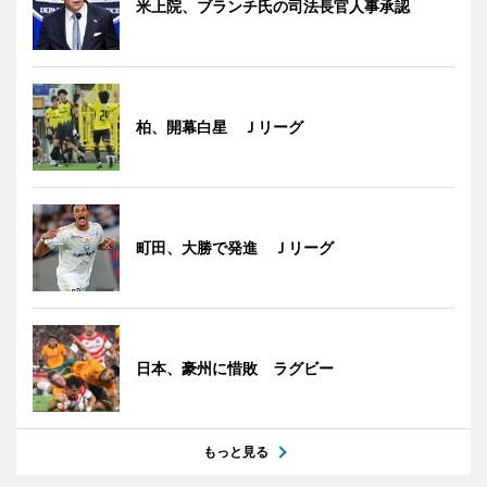
米上院、ブランチ氏の司法長官人事承認
柏、開幕白星 Ｊリーグ
町田、大勝で発進 Ｊリーグ
日本、豪州に惜敗 ラグビー
もっと見る