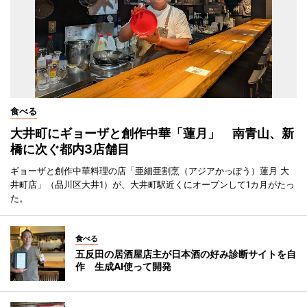
食べる
大井町にギョーザと創作中華「蓮月」 南青山、新
橋に次ぐ都内3店舗目
ギョーザと創作中華料理の店「亜細亜割烹（アジアかっぽう）蓮月 大
井町店」（品川区大井1）が、大井町駅近くにオープンして1カ月がたっ
た。
食べる
五反田の居酒屋店主が日本酒の好み診断サイトを自
作 生成AI使って開発