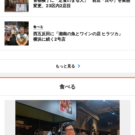
青物横丁に「定食のまる大」 前店「庄や」を業態
変更、23区内2店目
食べる
西五反田に「湘南の魚とワインの店 ヒラツカ」
横浜に続く2号店
もっと見る
食べる