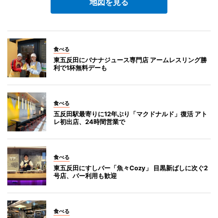
地図を見る
食べる
東五反田にバナナジュース専門店 アームレスリング勝
利で1杯無料デーも
食べる
五反田駅最寄りに12年ぶり「マクドナルド」復活 アト
レ初出店、24時間営業で
食べる
東五反田にすしバー「魚々Cozy」 目黒新ばしに次ぐ2
号店、バー利用も歓迎
食べる