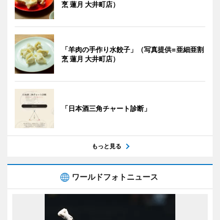
烹 蓮月 大井町店）
「羊肉の手作り水餃子」（写真提供=亜細亜割
烹 蓮月 大井町店）
「日本酒三角チャート診断」
もっと見る
ワールドフォトニュース