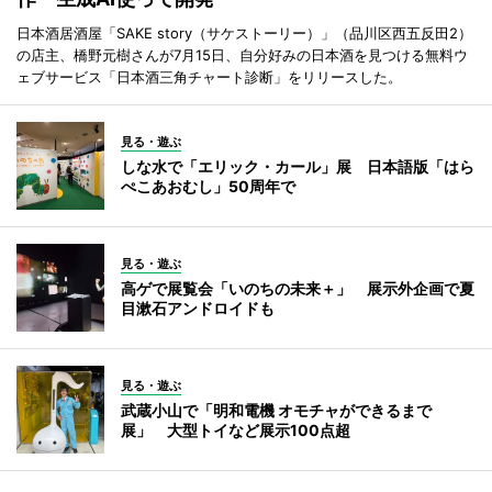
日本酒居酒屋「SAKE story（サケストーリー）」（品川区西五反田2）
の店主、橋野元樹さんが7月15日、自分好みの日本酒を見つける無料ウ
ェブサービス「日本酒三角チャート診断」をリリースした。
見る・遊ぶ
しな水で「エリック・カール」展 日本語版「はら
ぺこあおむし」50周年で
見る・遊ぶ
高ゲで展覧会「いのちの未来＋」 展示外企画で夏
目漱石アンドロイドも
見る・遊ぶ
武蔵小山で「明和電機 オモチャができるまで
展」 大型トイなど展示100点超