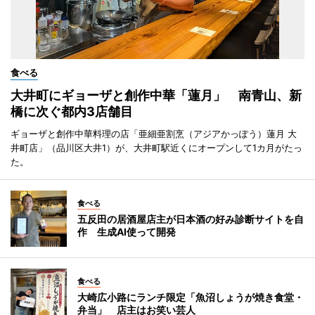
食べる
大井町にギョーザと創作中華「蓮月」 南青山、新
橋に次ぐ都内3店舗目
ギョーザと創作中華料理の店「亜細亜割烹（アジアかっぽう）蓮月 大
井町店」（品川区大井1）が、大井町駅近くにオープンして1カ月がたっ
た。
食べる
五反田の居酒屋店主が日本酒の好み診断サイトを自
作 生成AI使って開発
食べる
大崎広小路にランチ限定「魚沼しょうが焼き食堂・
弁当」 店主はお笑い芸人