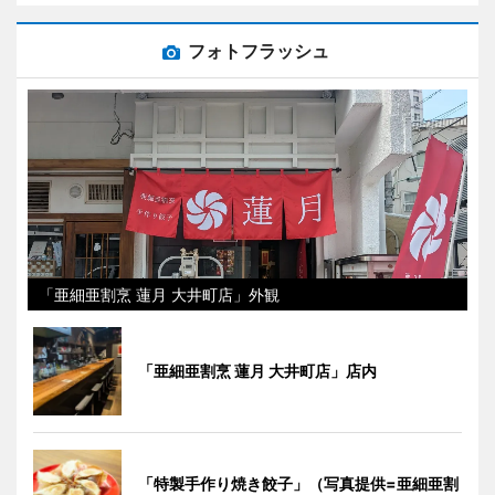
フォトフラッシュ
「亜細亜割烹 蓮月 大井町店」外観
「亜細亜割烹 蓮月 大井町店」店内
「特製手作り焼き餃子」（写真提供=亜細亜割