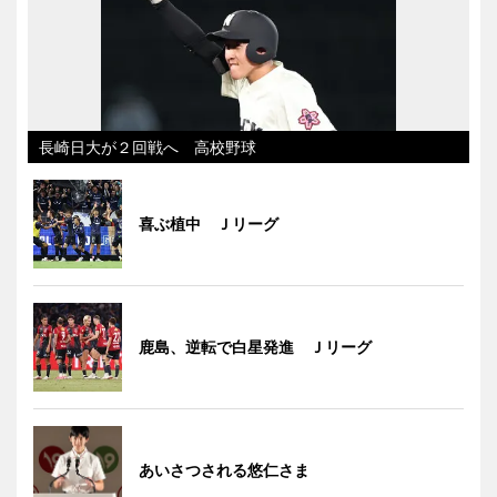
長崎日大が２回戦へ 高校野球
喜ぶ植中 Ｊリーグ
鹿島、逆転で白星発進 Ｊリーグ
あいさつされる悠仁さま