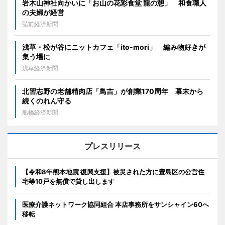
岩木山神社向かいに「お山の花彩食堂 龍の憩」 和食職人
の夫婦が経営
弘前経済新聞
浅草・松が谷にニットカフェ「ito-mori」 編み物好きが
集う場に
浅草経済新聞
北習志野の老舗精肉店「鳥吉」が創業170周年 幕末から
続くのれん守る
船橋経済新聞
プレスリリース
【令和8年熊本地震 復興支援】被災された方に豊島区の公営住
宅等10戸を無償で貸し出します
医療介護ネットワーク協同組合 本店事務所をサンシャイン60へ
移転