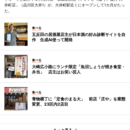
井町店」（品川区大井1）が、大井町駅近くにオープンして1カ月がたっ
た。
食べる
五反田の居酒屋店主が日本酒の好み診断サイトを自
作 生成AI使って開発
食べる
大崎広小路にランチ限定「魚沼しょうが焼き食堂・
弁当」 店主はお笑い芸人
食べる
青物横丁に「定食のまる大」 前店「庄や」を業態
変更、23区内2店目
もっと見る