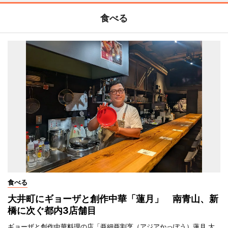
食べる
食べる
大井町にギョーザと創作中華「蓮月」 南青山、新
橋に次ぐ都内3店舗目
ギョーザと創作中華料理の店「亜細亜割烹（アジアかっぽう）蓮月 大