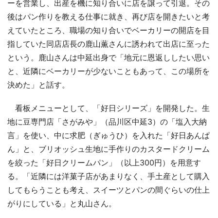
ーを営業し、出産を機に知り合いに店を譲って引退。その
後はパン作りを教える仕事に就き、再び店を開きたいと考
えていたところ、職場の知り合いでベーカリーの開店を目
指していた同店店長の鹿山薫さんに誘われて出店に至った
という。鹿山さんは中延出身で「地元に恩返ししたい思い
と、近隣にベーカリーが少ないこともあって、この場所を
決めた」と話す。
看板メニューとして、「好日シリーズ」を開発した。生
地に豆専門店「さがみや」（品川区中延3）の「塩入大納
言」を使い、中に求肥（ぎゅうひ）を入れた「好日あんぱ
ん」と、ブリオッシュ生地に手作りのカスタードクリーム
を絞った「好日クリームパン」（以上300円）を用意す
る。「近隣には洋菓子店があまりなく、手土産として購入
してもらうことも考え、スイーツとパンの間ぐらいの仕上
がりにしている」と丸山さん。