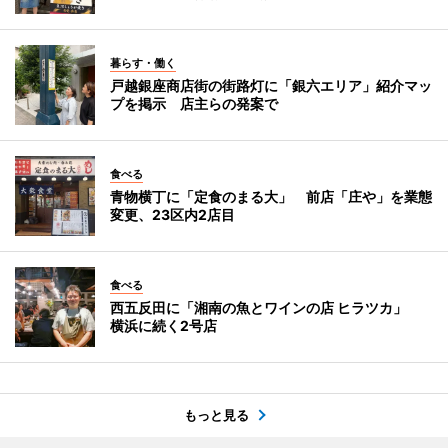
暮らす・働く
戸越銀座商店街の街路灯に「銀六エリア」紹介マッ
プを掲示 店主らの発案で
食べる
青物横丁に「定食のまる大」 前店「庄や」を業態
変更、23区内2店目
食べる
西五反田に「湘南の魚とワインの店 ヒラツカ」
横浜に続く2号店
もっと見る