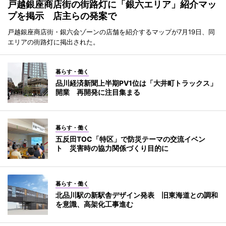
戸越銀座商店街の街路灯に「銀六エリア」紹介マッ
プを掲示 店主らの発案で
戸越銀座商店街・銀六会ゾーンの店舗を紹介するマップが7月19日、同
エリアの街路灯に掲出された。
暮らす・働く
品川経済新聞上半期PV1位は「大井町トラックス」
開業 再開発に注目集まる
暮らす・働く
五反田TOC「特区」で防災テーマの交流イベン
ト 災害時の協力関係づくり目的に
暮らす・働く
北品川駅の新駅舎デザイン発表 旧東海道との調和
を意識、高架化工事進む