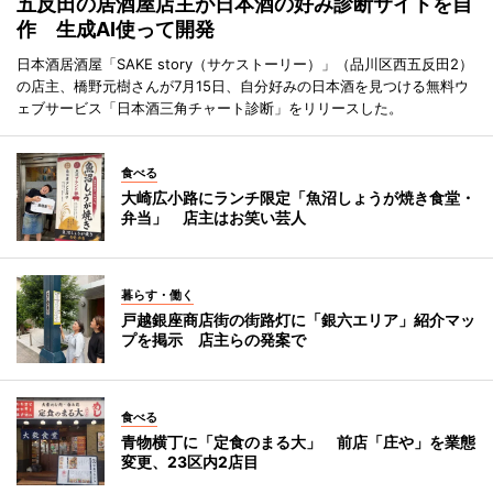
五反田の居酒屋店主が日本酒の好み診断サイトを自
作 生成AI使って開発
日本酒居酒屋「SAKE story（サケストーリー）」（品川区西五反田2）
の店主、橋野元樹さんが7月15日、自分好みの日本酒を見つける無料ウ
ェブサービス「日本酒三角チャート診断」をリリースした。
食べる
大崎広小路にランチ限定「魚沼しょうが焼き食堂・
弁当」 店主はお笑い芸人
暮らす・働く
戸越銀座商店街の街路灯に「銀六エリア」紹介マッ
プを掲示 店主らの発案で
食べる
青物横丁に「定食のまる大」 前店「庄や」を業態
変更、23区内2店目