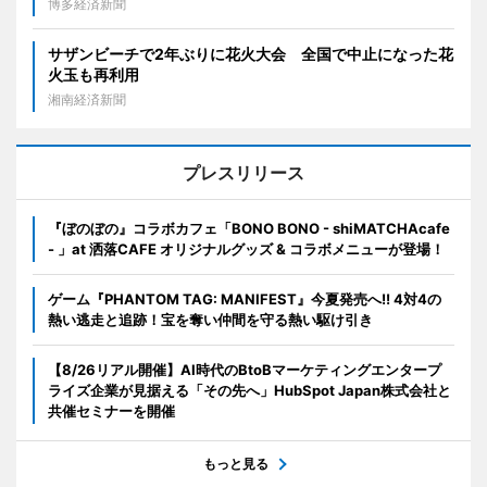
博多経済新聞
サザンビーチで2年ぶりに花火大会 全国で中止になった花
火玉も再利用
湘南経済新聞
プレスリリース
『ぼのぼの』コラボカフェ「BONO BONO - shiMATCHAcafe
- 」at 洒落CAFE オリジナルグッズ & コラボメニューが登場！
ゲーム『PHANTOM TAG: MANIFEST』今夏発売へ!! 4対4の
熱い逃走と追跡！宝を奪い仲間を守る熱い駆け引き
【8/26リアル開催】AI時代のBtoBマーケティングエンタープ
ライズ企業が見据える「その先へ」HubSpot Japan株式会社と
共催セミナーを開催
もっと見る