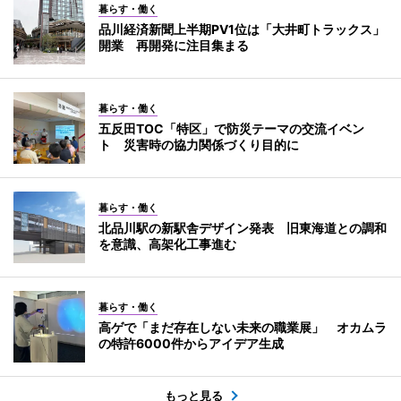
暮らす・働く
品川経済新聞上半期PV1位は「大井町トラックス」
開業 再開発に注目集まる
暮らす・働く
五反田TOC「特区」で防災テーマの交流イベン
ト 災害時の協力関係づくり目的に
暮らす・働く
北品川駅の新駅舎デザイン発表 旧東海道との調和
を意識、高架化工事進む
暮らす・働く
高ゲで「まだ存在しない未来の職業展」 オカムラ
の特許6000件からアイデア生成
もっと見る