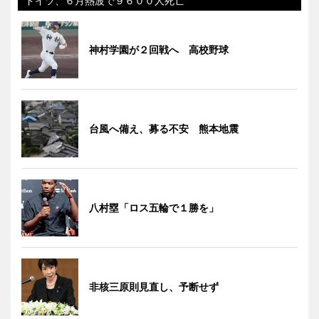
ドイツ、６月熱波で９６００人死亡
神村学園が２回戦へ 高校野球
台風へ備え、募る不安 熊本地震
八村塁「ロス五輪で１勝を」
非核三原則見直し、予断せず