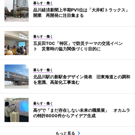
暮らす・働く
品川経済新聞上半期PV1位は「大井町トラックス」
開業 再開発に注目集まる
暮らす・働く
五反田TOC「特区」で防災テーマの交流イベン
ト 災害時の協力関係づくり目的に
暮らす・働く
北品川駅の新駅舎デザイン発表 旧東海道との調和
を意識、高架化工事進む
暮らす・働く
高ゲで「まだ存在しない未来の職業展」 オカムラ
の特許6000件からアイデア生成
もっと見る