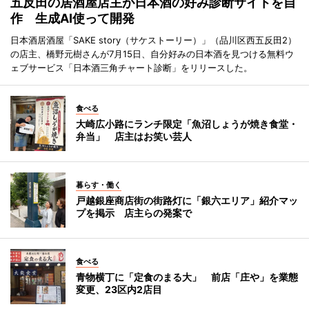
五反田の居酒屋店主が日本酒の好み診断サイトを自
作 生成AI使って開発
日本酒居酒屋「SAKE story（サケストーリー）」（品川区西五反田2）
の店主、橋野元樹さんが7月15日、自分好みの日本酒を見つける無料ウ
ェブサービス「日本酒三角チャート診断」をリリースした。
食べる
大崎広小路にランチ限定「魚沼しょうが焼き食堂・
弁当」 店主はお笑い芸人
暮らす・働く
戸越銀座商店街の街路灯に「銀六エリア」紹介マッ
プを掲示 店主らの発案で
食べる
青物横丁に「定食のまる大」 前店「庄や」を業態
変更、23区内2店目