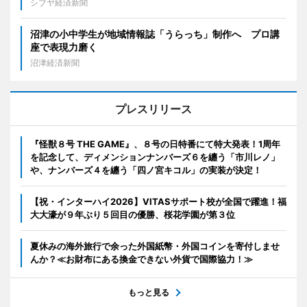
シブヤ経済新聞
沼津の小中学生が地域情報誌「うらっち」制作へ プロ講
座で表現力磨く
沼津経済新聞
プレスリリース
『怪獣８号 THE GAME』、８号の日特番にて特大発表！1周年
を記念して、ディメンションナンバーズ６を纏う「市川レノ」
や、ナンバーズ４を纏う「四ノ宮キコル」の実装が決定！
【祝・インターハイ2026】VITASサポート校が全国で躍進！福
大大濠が９年ぶり５回目の優勝、桜花学園が第３位
夏休みの海外旅行で余った外国紙幣・外国コインを寄付しませ
んか？≪お財布にある換金できない外貨で国際協力！≫
もっと見る