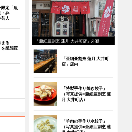
チ限定「魚
堂・弁
い芸人
「亜細亜割烹 蓮月 大井町店」外観
のまる
」を業態変
「亜細亜割烹 蓮月 大井町
店」店内
「特製手作り焼き餃子」
（写真提供=亜細亜割烹 蓮
月 大井町店）
「羊肉の手作り水餃子」
（写真提供=亜細亜割烹 蓮