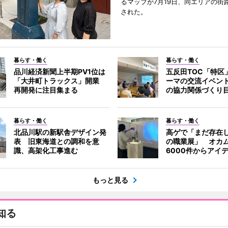
るマップが7月19日、同エリアの街
された。
暮らす・働く
暮らす・働く
品川経済新聞上半期PV1位は
五反田TOC「特区
「大井町トラックス」開業
ーマの交流イベン
再開発に注目集まる
の協力関係づくり
暮らす・働く
暮らす・働く
北品川駅の新駅舎デザイン発
高ゲで「まだ存在
表 旧東海道との調和を意
の職業展」 オカ
識、高架化工事進む
6000件からアイ
もっと見る
知る