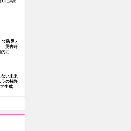
路灯に掲出
」で防災テ
ト 災害時
目的に
しない未来
ムラの特許
デア生成