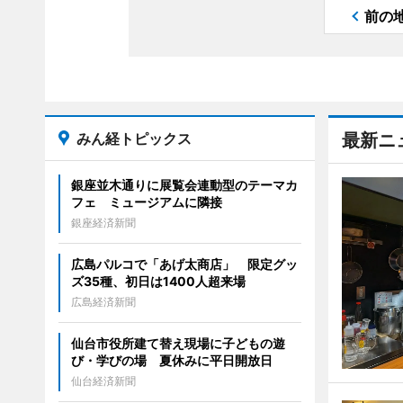
前の
みん経トピックス
最新ニ
銀座並木通りに展覧会連動型のテーマカ
フェ ミュージアムに隣接
銀座経済新聞
広島パルコで「あげ太商店」 限定グッ
ズ35種、初日は1400人超来場
広島経済新聞
仙台市役所建て替え現場に子どもの遊
び・学びの場 夏休みに平日開放日
仙台経済新聞