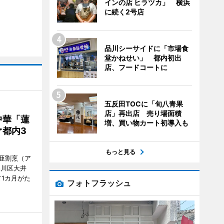
インの店 ヒラツカ」 横浜
に続く2号店
品川シーサイドに「市場食
堂かねせい」 都内初出
店、フードコートに
五反田TOCに「旬八青果
店」再出店 売り場面積
中華「蓮
増、買い物カート初導入も
都内3
もっと見る
亜割烹（ア
品川区大井
1カ月がた
フォトフラッシュ