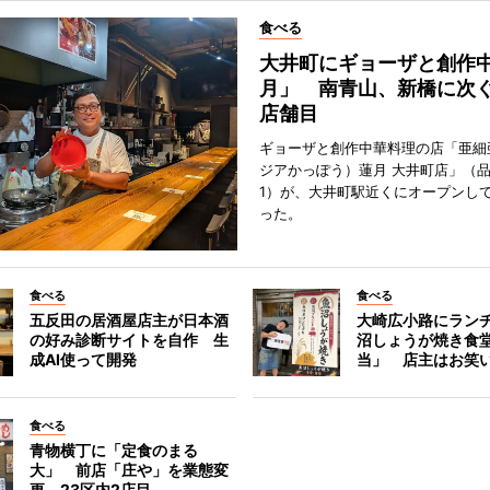
食べる
大井町にギョーザと創作
月」 南青山、新橋に次ぐ
店舗目
ギョーザと創作中華料理の店「亜細
ジアかっぽう）蓮月 大井町店」（
1）が、大井町駅近くにオープンして
った。
食べる
食べる
五反田の居酒屋店主が日本酒
大崎広小路にラン
の好み診断サイトを自作 生
沼しょうが焼き食
成AI使って開発
当」 店主はお笑
食べる
青物横丁に「定食のまる
大」 前店「庄や」を業態変
更、23区内2店目