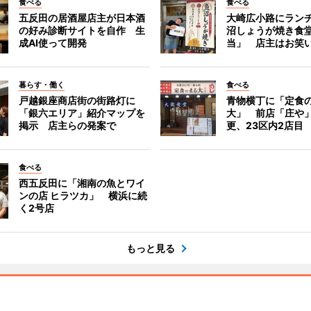
食べる
食べる
五反田の居酒屋店主が日本酒
大崎広小路にラン
の好み診断サイトを自作 生
沼しょうが焼き食
成AI使って開発
当」 店主はお笑
暮らす・働く
食べる
戸越銀座商店街の街路灯に
青物横丁に「定食
「銀六エリア」紹介マップを
大」 前店「庄や
掲示 店主らの発案で
更、23区内2店目
食べる
西五反田に「湘南の魚とワイ
ンの店 ヒラツカ」 横浜に続
く2号店
もっと見る