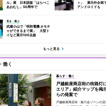
ル」展 日本語版「はらぺこ
＋」 展示外企画
あおむし」50周年で
アンドロイドも
見る・遊ぶ
武蔵小山で「明和電機 オモチ
ャができるまで展」 大型ト
イなど展示100点超
もっと見る
・働く
暮らす・働く
戸越銀座商店街の街路灯
エリア」紹介マップを掲
らの発案で
戸越銀座商店街・銀六会ゾーンの店