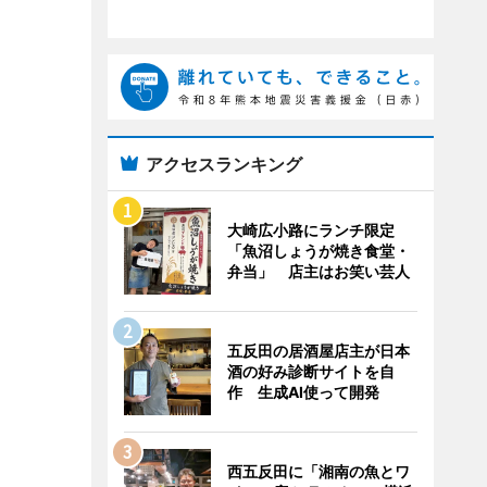
アクセスランキング
大崎広小路にランチ限定
「魚沼しょうが焼き食堂・
弁当」 店主はお笑い芸人
五反田の居酒屋店主が日本
酒の好み診断サイトを自
作 生成AI使って開発
西五反田に「湘南の魚とワ