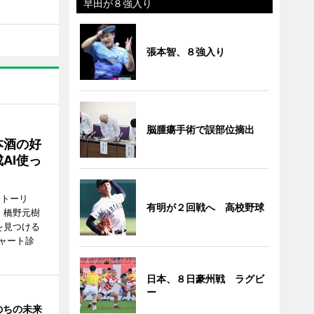
早田が８強入り
張本智、８強入り
脳腫瘍手術で誤部位摘出
本酒の好
AI使っ
ストーリ
有明が２回戦へ 高校野球
、橋野元樹
を見つける
ャート診
日本、８日豪州戦 ラグビ
ー
のちの未来