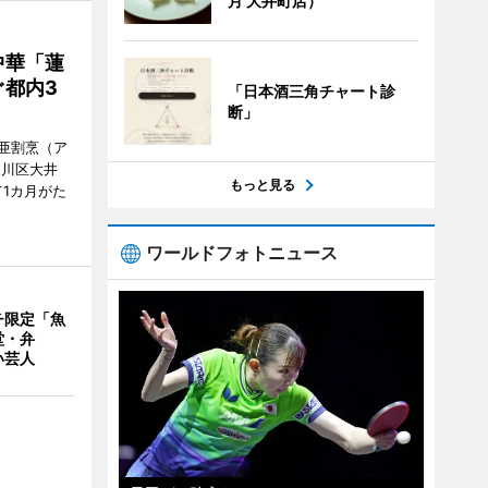
月 大井町店）
中華「蓮
都内3
「日本酒三角チャート診
断」
亜割烹（ア
品川区大井
もっと見る
1カ月がた
ワールドフォトニュース
チ限定「魚
堂・弁
い芸人