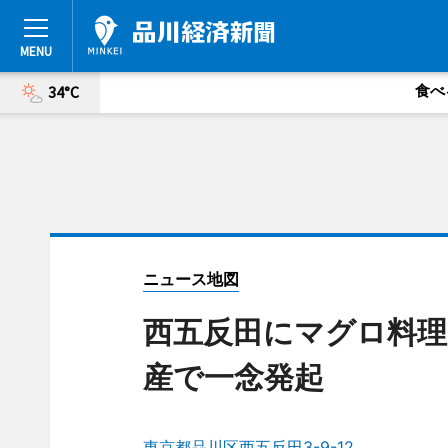
食べ
34°C
ニュース地図
西五反田にマグロ料理
産で一念発起
東京都品川区西五反田3-9-12