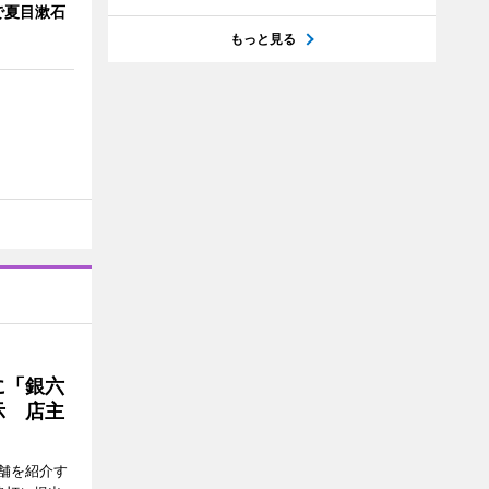
で夏目漱石
もっと見る
に「銀六
示 店主
舗を紹介す