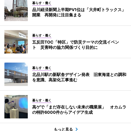
暮らす・働く
品川経済新聞上半期PV1位は「大井町トラックス」
開業 再開発に注目集まる
暮らす・働く
五反田TOC「特区」で防災テーマの交流イベン
ト 災害時の協力関係づくり目的に
暮らす・働く
北品川駅の新駅舎デザイン発表 旧東海道との調和
を意識、高架化工事進む
暮らす・働く
高ゲで「まだ存在しない未来の職業展」 オカムラ
の特許6000件からアイデア生成
もっと見る