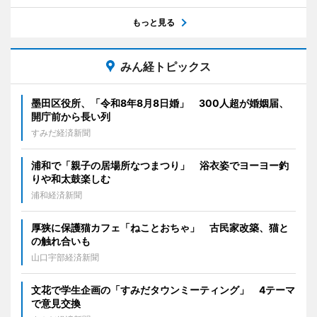
もっと見る
みん経トピックス
墨田区役所、「令和8年8月8日婚」 300人超が婚姻届、
開庁前から長い列
すみだ経済新聞
浦和で「親子の居場所なつまつり」 浴衣姿でヨーヨー釣
りや和太鼓楽しむ
浦和経済新聞
厚狭に保護猫カフェ「ねことおちゃ」 古民家改築、猫と
の触れ合いも
山口宇部経済新聞
文花で学生企画の「すみだタウンミーティング」 4テーマ
で意見交換