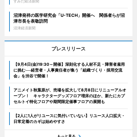
すみだ経済新聞
沼津発祥の医学研究会「U-TECH」開催へ 関係者らが沼
津市長を表敬訪問
沼津経済新聞
プレスリリース
【9月4日(金)19:30～開催】深刻化する人材不足・障害者雇用
に挑む──経営者・人事責任者が集う「組織づくり・採用交流
会」を渋谷で開催！
アニメイト秋葉原が、売場を拡大して8月8日にリニューアルオ
ープン！ キャラクターグッズフロア増床のほか、新たにカプ
セルトイ特化フロアや期間限定催事フロアの展開も
【2人に1人がリユースに気付いていない】リユース人口拡大・
日常定着のカギは始めやすさ
もっと見る