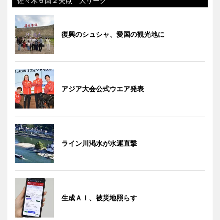
佐々木６回２失点 大リーグ
復興のシュシャ、愛国の観光地に
アジア大会公式ウエア発表
ライン川渇水が水運直撃
生成ＡＩ、被災地照らす