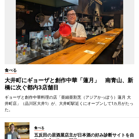
食べる
大井町にギョーザと創作中華「蓮月」 南青山、新
橋に次ぐ都内3店舗目
ギョーザと創作中華料理の店「亜細亜割烹（アジアかっぽう）蓮月 大
井町店」（品川区大井1）が、大井町駅近くにオープンして1カ月がたっ
た。
食べる
五反田の居酒屋店主が日本酒の好み診断サイトを自