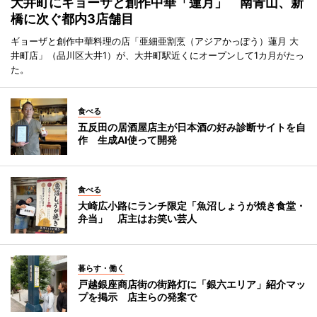
大井町にギョーザと創作中華「蓮月」 南青山、新
橋に次ぐ都内3店舗目
ギョーザと創作中華料理の店「亜細亜割烹（アジアかっぽう）蓮月 大
井町店」（品川区大井1）が、大井町駅近くにオープンして1カ月がたっ
た。
食べる
五反田の居酒屋店主が日本酒の好み診断サイトを自
作 生成AI使って開発
食べる
大崎広小路にランチ限定「魚沼しょうが焼き食堂・
弁当」 店主はお笑い芸人
暮らす・働く
戸越銀座商店街の街路灯に「銀六エリア」紹介マッ
プを掲示 店主らの発案で