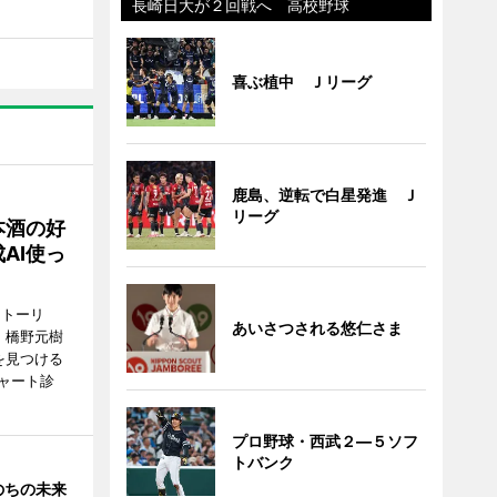
長崎日大が２回戦へ 高校野球
喜ぶ植中 Ｊリーグ
鹿島、逆転で白星発進 Ｊ
リーグ
本酒の好
AI使っ
ストーリ
あいさつされる悠仁さま
、橋野元樹
を見つける
ャート診
プロ野球・西武２―５ソフ
トバンク
のちの未来