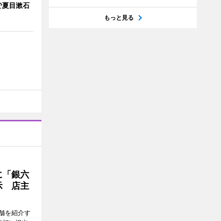
で夏目漱石
もっと見る
に「銀六
示 店主
舗を紹介す