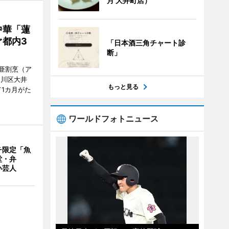
月 大井町店）
中華「蓮
都内3
「日本酒三角チャート診
断」
亜割烹（ア
品川区大井
もっと見る
1カ月がた
ワールドフォトニュース
チ限定「魚
堂・弁
い芸人