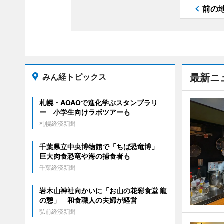
前の
みん経トピックス
最新ニ
札幌・AOAOで進化学ぶスタンプラリ
ー 小学生向けラボツアーも
札幌経済新聞
千葉県立中央博物館で「ちば恐竜博」
巨大肉食恐竜や海の捕食者も
千葉経済新聞
岩木山神社向かいに「お山の花彩食堂 龍
の憩」 和食職人の夫婦が経営
弘前経済新聞