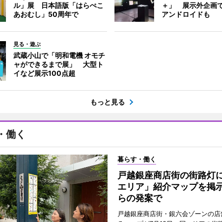
ル」展 日本語版「はらぺこ
＋」 展示外企画
あおむし」50周年で
アンドロイドも
見る・遊ぶ
武蔵小山で「明和電機 オモチ
ャができるまで展」 大型ト
イなど展示100点超
もっと見る
・働く
暮らす・働く
戸越銀座商店街の街路灯
エリア」紹介マップを掲
らの発案で
戸越銀座商店街・銀六会ゾーンの店