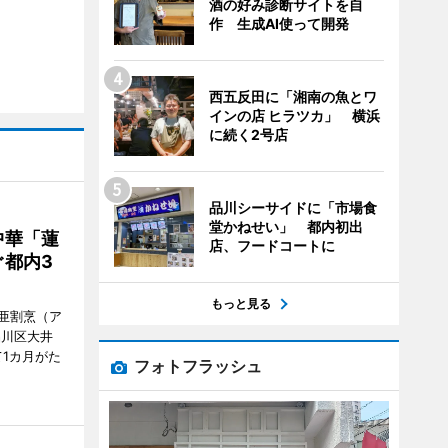
酒の好み診断サイトを自
作 生成AI使って開発
西五反田に「湘南の魚とワ
インの店 ヒラツカ」 横浜
に続く2号店
品川シーサイドに「市場食
堂かねせい」 都内初出
中華「蓮
店、フードコートに
都内3
もっと見る
亜割烹（ア
品川区大井
1カ月がた
フォトフラッシュ