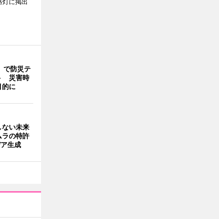
路灯に掲出
」で防災テ
ト 災害時
目的に
しない未来
ムラの特許
デア生成