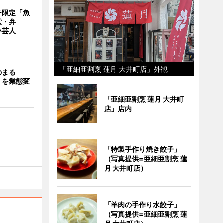
チ限定「魚
堂・弁
い芸人
「亜細亜割烹 蓮月 大井町店」外観
のまる
」を業態変
「亜細亜割烹 蓮月 大井町
店」店内
「特製手作り焼き餃子」
（写真提供=亜細亜割烹 蓮
月 大井町店）
「羊肉の手作り水餃子」
（写真提供=亜細亜割烹 蓮