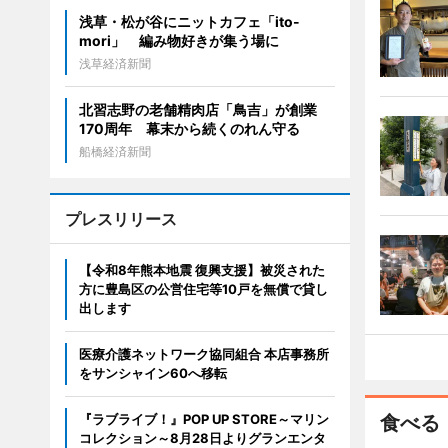
浅草・松が谷にニットカフェ「ito-
mori」 編み物好きが集う場に
浅草経済新聞
北習志野の老舗精肉店「鳥吉」が創業
170周年 幕末から続くのれん守る
船橋経済新聞
プレスリリース
【令和8年熊本地震 復興支援】被災された
方に豊島区の公営住宅等10戸を無償で貸し
出します
医療介護ネットワーク協同組合 本店事務所
をサンシャイン60へ移転
『ラブライブ！』POP UP STORE～マリン
食べる
コレクション～8月28日よりグランエンタ