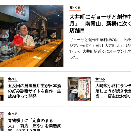
食べる
大井町にギョーザと創作
月」 南青山、新橋に次ぐ
店舗目
ギョーザと創作中華料理の店「亜細
ジアかっぽう）蓮月 大井町店」（
1）が、大井町駅近くにオープンして
った。
食べる
食べる
五反田の居酒屋店主が日本酒
大崎広小路にラン
の好み診断サイトを自作 生
沼しょうが焼き食
成AI使って開発
当」 店主はお笑
食べる
青物横丁に「定食のまる
大」 前店「庄や」を業態変
更、23区内2店目