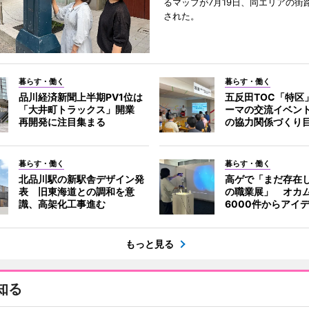
るマップが7月19日、同エリアの街
された。
暮らす・働く
暮らす・働く
品川経済新聞上半期PV1位は
五反田TOC「特区
「大井町トラックス」開業
ーマの交流イベン
再開発に注目集まる
の協力関係づくり
暮らす・働く
暮らす・働く
北品川駅の新駅舎デザイン発
高ゲで「まだ存在
表 旧東海道との調和を意
の職業展」 オカ
識、高架化工事進む
6000件からアイ
もっと見る
知る