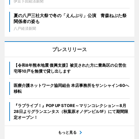
伊豆下田経済新聞
夏の八戸三社大祭で冬の「えんぶり」公演 青森ねぶた祭
関係者の姿も
八戸経済新聞
プレスリリース
【令和8年熊本地震 復興支援】被災された方に豊島区の公営住
宅等10戸を無償で貸し出します
医療介護ネットワーク協同組合 本店事務所をサンシャイン60へ
移転
『ラブライブ！』POP UP STORE～マリンコレクション～8月
28日よりグランエンタス（秋葉原オノデンビル1F）にて期間限
定オープン！
もっと見る