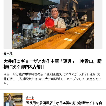
食べる
大井町にギョーザと創作中華「蓮月」 南青山、新
橋に次ぐ都内3店舗目
ギョーザと創作中華料理の店「亜細亜割烹（アジアかっぽう）蓮月 大
井町店」（品川区大井1）が、大井町駅近くにオープンして1カ月がたっ
た。
食べる
五反田の居酒屋店主が日本酒の好み診断サイトを自