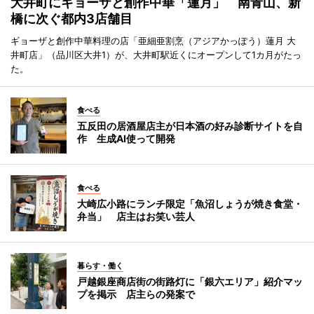
大井町にギョーザと創作中華「蓮月」 南青山、新
橋に次ぐ都内3店舗目
ギョーザと創作中華料理の店「亜細亜割烹（アジアかっぽう）蓮月 大
井町店」（品川区大井1）が、大井町駅近くにオープンして1カ月がたっ
た。
食べる
五反田の居酒屋店主が日本酒の好み診断サイトを自
作 生成AI使って開発
食べる
大崎広小路にランチ限定「魚沼しょうが焼き食堂・
弁当」 店主はお笑い芸人
暮らす・働く
戸越銀座商店街の街路灯に「銀六エリア」紹介マッ
プを掲示 店主らの発案で