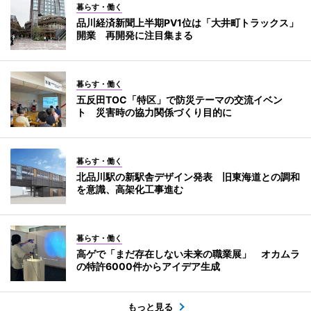
暮らす・働く
品川経済新聞上半期PV1位は「大井町トラックス」
開業 再開発に注目集まる
暮らす・働く
五反田TOC「特区」で防災テーマの交流イベン
ト 災害時の協力関係づくり目的に
暮らす・働く
北品川駅の新駅舎デザイン発表 旧東海道との調和
を意識、高架化工事進む
暮らす・働く
高ゲで「まだ存在しない未来の職業展」 オカムラ
の特許6000件からアイデア生成
もっと見る