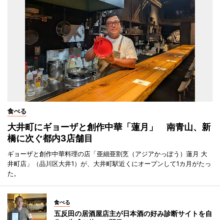
食べる
大井町にギョーザと創作中華「蓮月」 南青山、新
橋に次ぐ都内3店舗目
ギョーザと創作中華料理の店「亜細亜割烹（アジアかっぽう）蓮月 大
井町店」（品川区大井1）が、大井町駅近くにオープンして1カ月がたっ
た。
食べる
五反田の居酒屋店主が日本酒の好み診断サイトを自