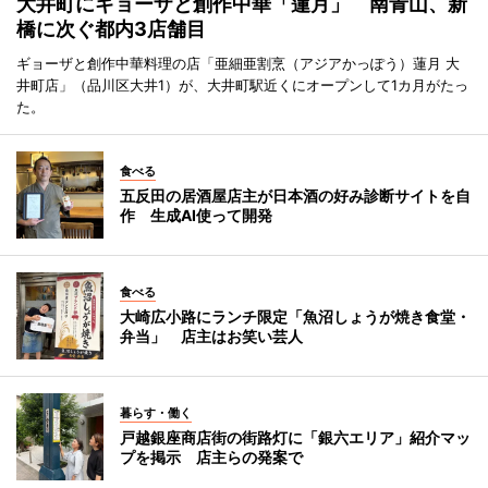
大井町にギョーザと創作中華「蓮月」 南青山、新
橋に次ぐ都内3店舗目
ギョーザと創作中華料理の店「亜細亜割烹（アジアかっぽう）蓮月 大
井町店」（品川区大井1）が、大井町駅近くにオープンして1カ月がたっ
た。
食べる
五反田の居酒屋店主が日本酒の好み診断サイトを自
作 生成AI使って開発
食べる
大崎広小路にランチ限定「魚沼しょうが焼き食堂・
弁当」 店主はお笑い芸人
暮らす・働く
戸越銀座商店街の街路灯に「銀六エリア」紹介マッ
プを掲示 店主らの発案で