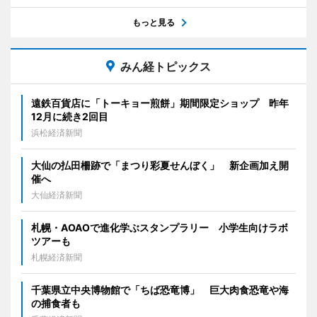
もっと見る
みん経トピックス
遠鉄百貨店に「トーキョー煎餅」期間限定ショップ 昨年
12月に続き2回目
浜松経済新聞
大仙の払田柵跡で「まつり彩夏せんぼく」 新企画加え開
催へ
大仙経済新聞
札幌・AOAOで進化学ぶスタンプラリー 小学生向けラボ
ツアーも
札幌経済新聞
千葉県立中央博物館で「ちば恐竜博」 巨大肉食恐竜や海
の捕食者も