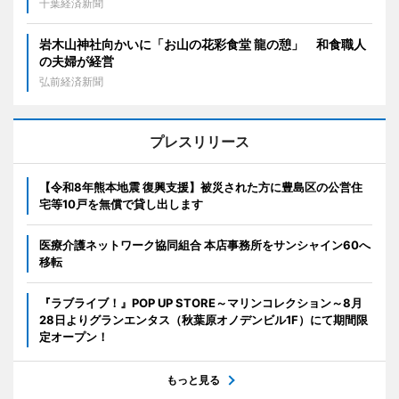
千葉経済新聞
岩木山神社向かいに「お山の花彩食堂 龍の憩」 和食職人
の夫婦が経営
弘前経済新聞
プレスリリース
【令和8年熊本地震 復興支援】被災された方に豊島区の公営住
宅等10戸を無償で貸し出します
医療介護ネットワーク協同組合 本店事務所をサンシャイン60へ
移転
『ラブライブ！』POP UP STORE～マリンコレクション～8月
28日よりグランエンタス（秋葉原オノデンビル1F）にて期間限
定オープン！
もっと見る