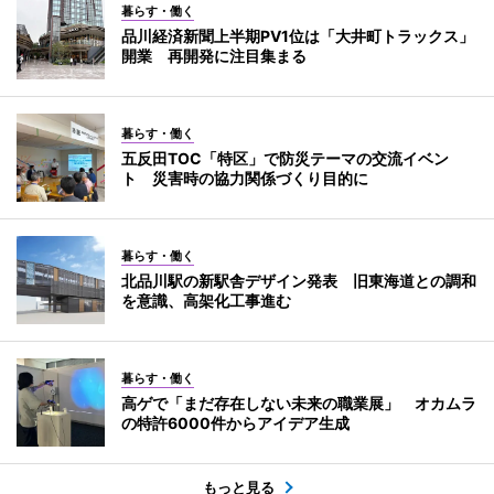
暮らす・働く
品川経済新聞上半期PV1位は「大井町トラックス」
開業 再開発に注目集まる
暮らす・働く
五反田TOC「特区」で防災テーマの交流イベン
ト 災害時の協力関係づくり目的に
暮らす・働く
北品川駅の新駅舎デザイン発表 旧東海道との調和
を意識、高架化工事進む
暮らす・働く
高ゲで「まだ存在しない未来の職業展」 オカムラ
の特許6000件からアイデア生成
もっと見る