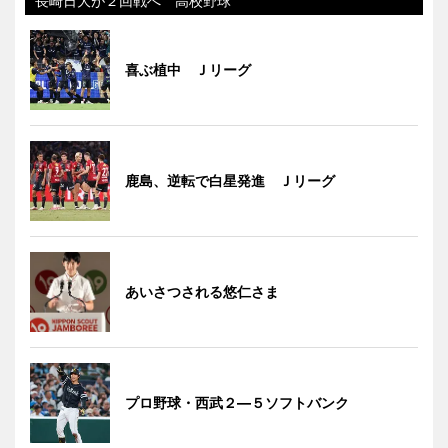
長崎日大が２回戦へ 高校野球
喜ぶ植中 Ｊリーグ
鹿島、逆転で白星発進 Ｊリーグ
あいさつされる悠仁さま
プロ野球・西武２―５ソフトバンク