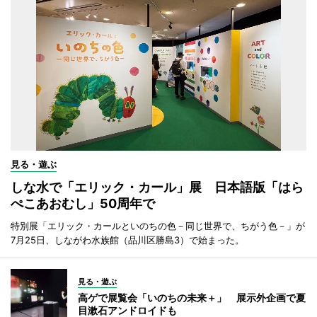
見る・遊ぶ
しな水で「エリック・カール」展 日本語版「はら
ぺこあおむし」50周年で
特別展「エリック・カールといのちの色－同じ世界で、ちがう色－」が
7月25日、しながわ水族館（品川区勝島3）で始まった。
見る・遊ぶ
高ゲで展覧会「いのちの未来＋」 展示外企画で夏
目漱石アンドロイドも