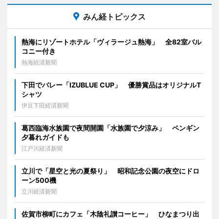
みん経トピックス
熱海にリゾートホテル「ヴィラージュ熱海」 全82室バル
コニー付き
熱海経済新聞
下田でバレー「IZUBLUE CUP」 優勝賞品はオリジナルT
シャツ
伊豆下田経済新聞
葛西臨海水族園で夜間開園「水族園で夕涼み」 ペンギン
夕暮れガイドも
江戸川経済新聞
立川で「星空と光の夏祭り」 昭和記念公園の夜空にドロ
ーン500機
立川経済新聞
佐賀市柳町にカフェ「木陰礼讃コーヒー」 ひなまつり出