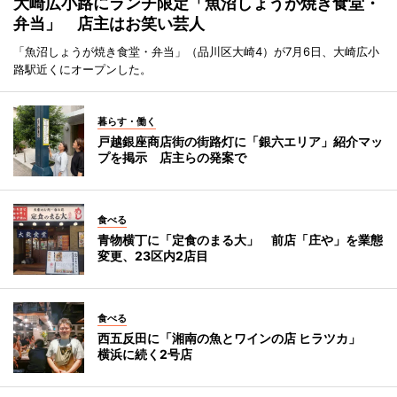
大崎広小路にランチ限定「魚沼しょうが焼き食堂・
弁当」 店主はお笑い芸人
「魚沼しょうが焼き食堂・弁当」（品川区大崎4）が7月6日、大崎広小
路駅近くにオープンした。
暮らす・働く
戸越銀座商店街の街路灯に「銀六エリア」紹介マッ
プを掲示 店主らの発案で
食べる
青物横丁に「定食のまる大」 前店「庄や」を業態
変更、23区内2店目
食べる
西五反田に「湘南の魚とワインの店 ヒラツカ」
横浜に続く2号店