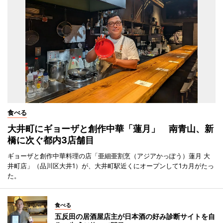
食べる
大井町にギョーザと創作中華「蓮月」 南青山、新
橋に次ぐ都内3店舗目
ギョーザと創作中華料理の店「亜細亜割烹（アジアかっぽう）蓮月 大
井町店」（品川区大井1）が、大井町駅近くにオープンして1カ月がたっ
た。
食べる
五反田の居酒屋店主が日本酒の好み診断サイトを自