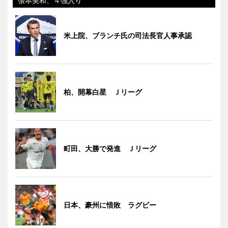
張本美和、４強入り
米上院、ブランチ氏の司法長官人事承認
柏、開幕白星 Ｊリーグ
町田、大勝で発進 Ｊリーグ
日本、豪州に惜敗 ラグビー