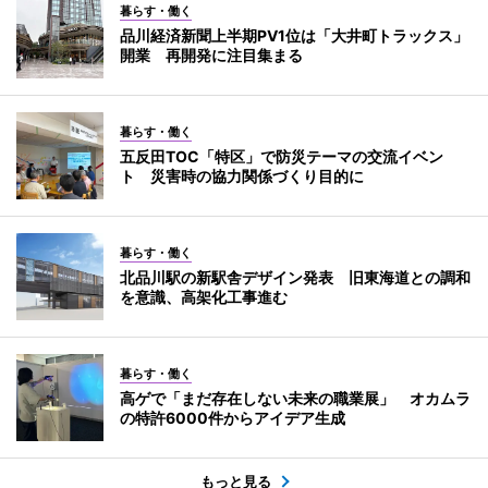
暮らす・働く
品川経済新聞上半期PV1位は「大井町トラックス」
開業 再開発に注目集まる
暮らす・働く
五反田TOC「特区」で防災テーマの交流イベン
ト 災害時の協力関係づくり目的に
暮らす・働く
北品川駅の新駅舎デザイン発表 旧東海道との調和
を意識、高架化工事進む
暮らす・働く
高ゲで「まだ存在しない未来の職業展」 オカムラ
の特許6000件からアイデア生成
もっと見る