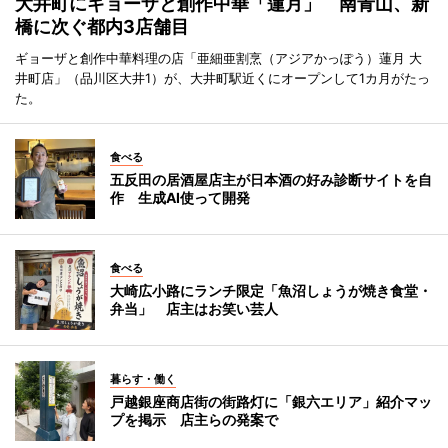
大井町にギョーザと創作中華「蓮月」 南青山、新
橋に次ぐ都内3店舗目
ギョーザと創作中華料理の店「亜細亜割烹（アジアかっぽう）蓮月 大
井町店」（品川区大井1）が、大井町駅近くにオープンして1カ月がたっ
た。
食べる
五反田の居酒屋店主が日本酒の好み診断サイトを自
作 生成AI使って開発
食べる
大崎広小路にランチ限定「魚沼しょうが焼き食堂・
弁当」 店主はお笑い芸人
暮らす・働く
戸越銀座商店街の街路灯に「銀六エリア」紹介マッ
プを掲示 店主らの発案で