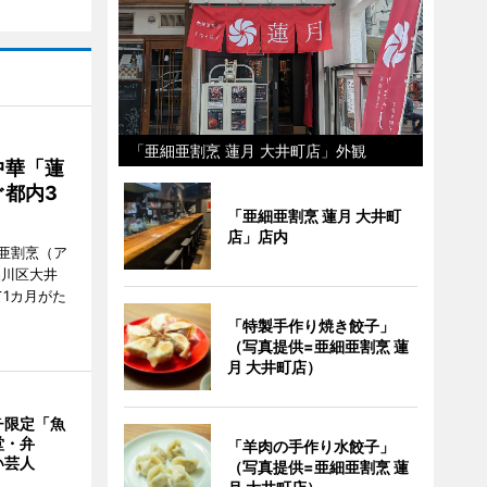
「亜細亜割烹 蓮月 大井町店」外観
中華「蓮
都内3
「亜細亜割烹 蓮月 大井町
店」店内
亜割烹（ア
品川区大井
1カ月がた
「特製手作り焼き餃子」
（写真提供=亜細亜割烹 蓮
月 大井町店）
チ限定「魚
堂・弁
「羊肉の手作り水餃子」
い芸人
（写真提供=亜細亜割烹 蓮