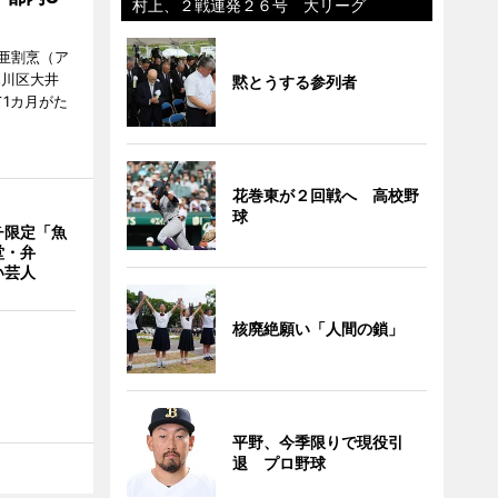
村上、２戦連発２６号 大リーグ
亜割烹（ア
品川区大井
黙とうする参列者
1カ月がた
花巻東が２回戦へ 高校野
球
チ限定「魚
堂・弁
い芸人
核廃絶願い「人間の鎖」
平野、今季限りで現役引
退 プロ野球