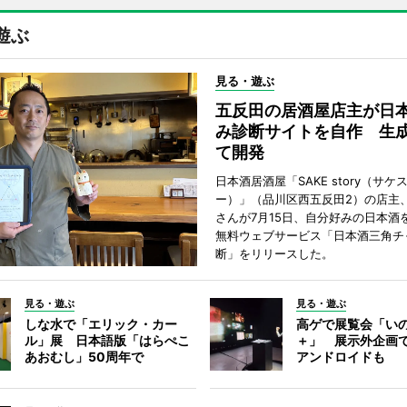
遊ぶ
見る・遊ぶ
五反田の居酒屋店主が日
み診断サイトを自作 生成
て開発
日本酒居酒屋「SAKE story（サケ
ー）」（品川区西五反田2）の店主
さんが7月15日、自分好みの日本酒
無料ウェブサービス「日本酒三角チ
断」をリリースした。
見る・遊ぶ
見る・遊ぶ
しな水で「エリック・カー
高ゲで展覧会「い
ル」展 日本語版「はらぺこ
＋」 展示外企画
あおむし」50周年で
アンドロイドも