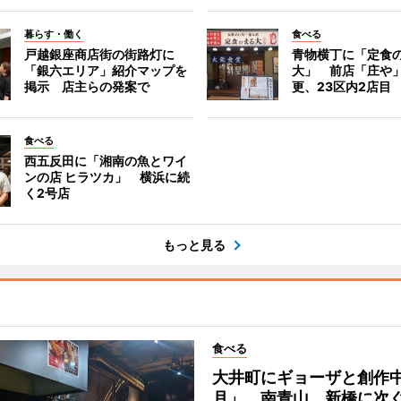
暮らす・働く
食べる
戸越銀座商店街の街路灯に
青物横丁に「定食
「銀六エリア」紹介マップを
大」 前店「庄や
掲示 店主らの発案で
更、23区内2店目
食べる
西五反田に「湘南の魚とワイ
ンの店 ヒラツカ」 横浜に続
く2号店
もっと見る
食べる
大井町にギョーザと創作
月」 南青山、新橋に次ぐ