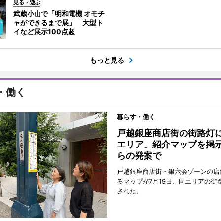
見る・遊ぶ
武蔵小山で「明和電機 オモチ
ャができるまで展」 大型ト
イなど展示100点超
もっと見る
・働く
暮らす・働く
戸越銀座商店街の街路灯
エリア」紹介マップを掲
らの発案で
戸越銀座商店街・銀六会ゾーンの店
るマップが7月19日、同エリアの街
された。