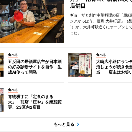
店舗目
ギョーザと創作中華料理の店「亜細
ジアかっぽう）蓮月 大井町店」（
1）が、大井町駅近くにオープンして
った。
食べる
食べる
五反田の居酒屋店主が日本酒
大崎広小路にラン
の好み診断サイトを自作 生
沼しょうが焼き食
成AI使って開発
当」 店主はお笑
食べる
青物横丁に「定食のまる
大」 前店「庄や」を業態変
更、23区内2店目
もっと見る