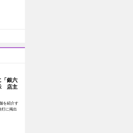
に「銀六
示 店主
舗を紹介す
路灯に掲出