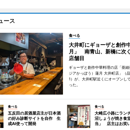
ュース
食べる
大井町にギョーザと創作
月」 南青山、新橋に次ぐ
店舗目
ギョーザと創作中華料理の店「亜細
ジアかっぽう）蓮月 大井町店」（
1）が、大井町駅近くにオープンして
った。
食べる
食べる
五反田の居酒屋店主が日本酒
大崎広小路にラン
の好み診断サイトを自作 生
沼しょうが焼き食
成AI使って開発
当」 店主はお笑