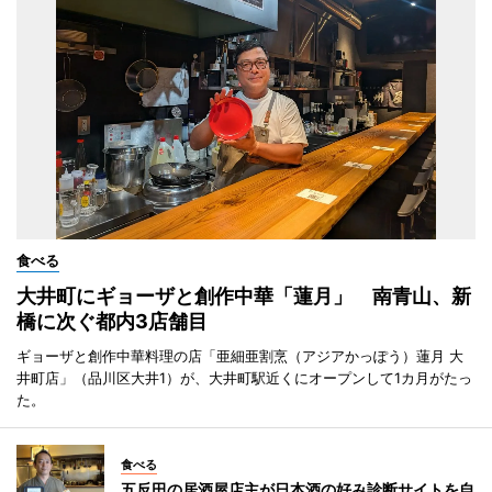
食べる
大井町にギョーザと創作中華「蓮月」 南青山、新
橋に次ぐ都内3店舗目
ギョーザと創作中華料理の店「亜細亜割烹（アジアかっぽう）蓮月 大
井町店」（品川区大井1）が、大井町駅近くにオープンして1カ月がたっ
た。
食べる
五反田の居酒屋店主が日本酒の好み診断サイトを自