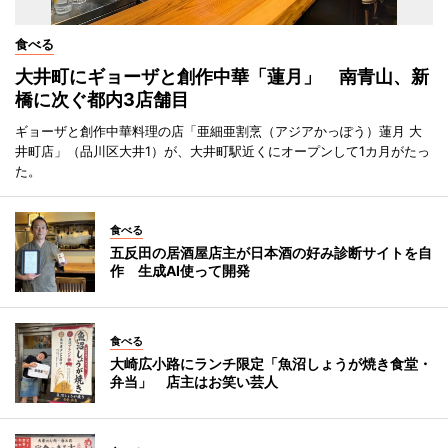
食べる
大井町にギョーザと創作中華「蓮月」 南青山、新
橋に次ぐ都内3店舗目
ギョーザと創作中華料理の店「亜細亜割烹（アジアかっぽう）蓮月 大
井町店」（品川区大井1）が、大井町駅近くにオープンして1カ月がたっ
た。
食べる
五反田の居酒屋店主が日本酒の好み診断サイトを自
作 生成AI使って開発
食べる
大崎広小路にランチ限定「魚沼しょうが焼き食堂・
弁当」 店主はお笑い芸人