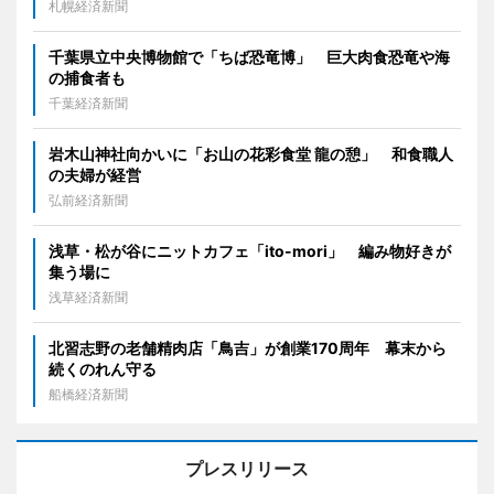
札幌経済新聞
千葉県立中央博物館で「ちば恐竜博」 巨大肉食恐竜や海
の捕食者も
千葉経済新聞
岩木山神社向かいに「お山の花彩食堂 龍の憩」 和食職人
の夫婦が経営
弘前経済新聞
浅草・松が谷にニットカフェ「ito-mori」 編み物好きが
集う場に
浅草経済新聞
北習志野の老舗精肉店「鳥吉」が創業170周年 幕末から
続くのれん守る
船橋経済新聞
プレスリリース