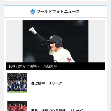
ワールドフォトニュース
長崎日大が２回戦へ 高校野球
喜ぶ植中 Ｊリーグ
鹿島、逆転で白星発進 Ｊリーグ