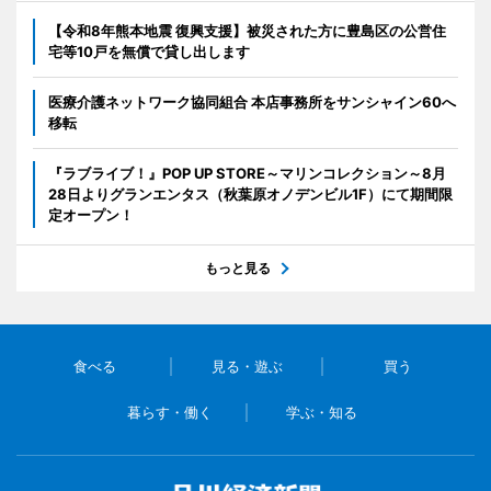
【令和8年熊本地震 復興支援】被災された方に豊島区の公営住
宅等10戸を無償で貸し出します
医療介護ネットワーク協同組合 本店事務所をサンシャイン60へ
移転
『ラブライブ！』POP UP STORE～マリンコレクション～8月
28日よりグランエンタス（秋葉原オノデンビル1F）にて期間限
定オープン！
もっと見る
食べる
見る・遊ぶ
買う
暮らす・働く
学ぶ・知る