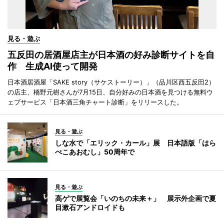
見る・遊ぶ
五反田の居酒屋店主が日本酒の好み診断サイトを自
作 生成AI使って開発
日本酒居酒屋「SAKE story（サケストーリー）」（品川区西五反田2）
の店主、橋野元樹さんが7月15日、自分好みの日本酒を見つける無料ウ
ェブサービス「日本酒三角チャート診断」をリリースした。
見る・遊ぶ
しな水で「エリック・カール」展 日本語版「はら
ぺこあおむし」50周年で
見る・遊ぶ
高ゲで展覧会「いのちの未来＋」 展示外企画で夏
目漱石アンドロイドも