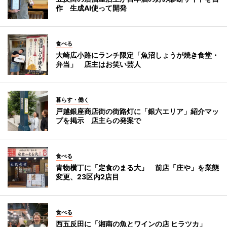
作 生成AI使って開発
食べる
大崎広小路にランチ限定「魚沼しょうが焼き食堂・
弁当」 店主はお笑い芸人
暮らす・働く
戸越銀座商店街の街路灯に「銀六エリア」紹介マッ
プを掲示 店主らの発案で
食べる
青物横丁に「定食のまる大」 前店「庄や」を業態
変更、23区内2店目
食べる
西五反田に「湘南の魚とワインの店 ヒラツカ」