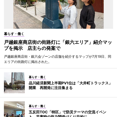
暮らす・働く
戸越銀座商店街の街路灯に「銀六エリア」紹介マッ
プを掲示 店主らの発案で
戸越銀座商店街・銀六会ゾーンの店舗を紹介するマップが7月19日、同
エリアの街路灯に掲出された。
暮らす・働く
品川経済新聞上半期PV1位は「大井町トラックス」
開業 再開発に注目集まる
暮らす・働く
五反田TOC「特区」で防災テーマの交流イベン
ト 災害時の協力関係づくり目的に