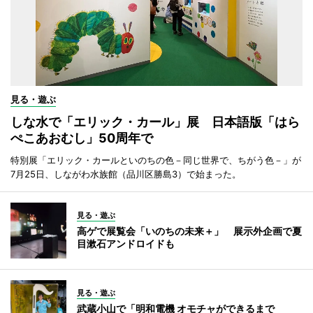
見る・遊ぶ
しな水で「エリック・カール」展 日本語版「はら
ぺこあおむし」50周年で
特別展「エリック・カールといのちの色－同じ世界で、ちがう色－」が
7月25日、しながわ水族館（品川区勝島3）で始まった。
見る・遊ぶ
高ゲで展覧会「いのちの未来＋」 展示外企画で夏
目漱石アンドロイドも
見る・遊ぶ
武蔵小山で「明和電機 オモチャができるまで