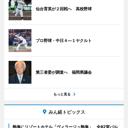
仙台育英が２回戦へ 高校野球
プロ野球・中日４―１ヤクルト
第三者委が調査へ 福岡県議会
もっと見る
みん経トピックス
熱海にリゾートホテル「ヴィラージュ熱海」 全82室バル