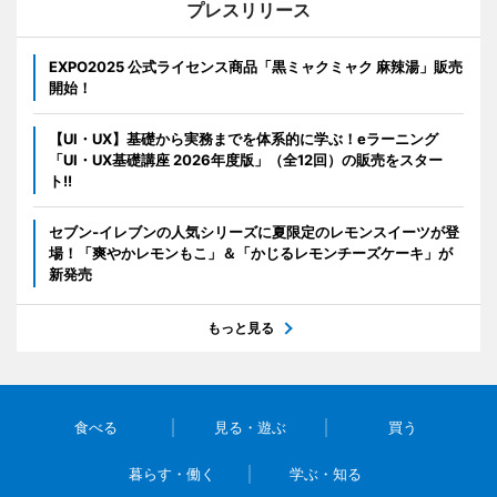
プレスリリース
EXPO2025 公式ライセンス商品「黒ミャクミャク 麻辣湯」販売
開始！
【UI・UX】基礎から実務までを体系的に学ぶ！eラーニング
「UI・UX基礎講座 2026年度版」（全12回）の販売をスター
ト!!
セブン‐イレブンの人気シリーズに夏限定のレモンスイーツが登
場！「爽やかレモンもこ」＆「かじるレモンチーズケーキ」が
新発売
もっと見る
食べる
見る・遊ぶ
買う
暮らす・働く
学ぶ・知る