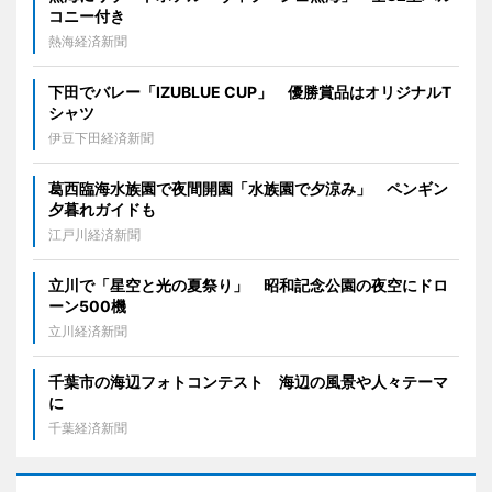
コニー付き
熱海経済新聞
下田でバレー「IZUBLUE CUP」 優勝賞品はオリジナルT
シャツ
伊豆下田経済新聞
葛西臨海水族園で夜間開園「水族園で夕涼み」 ペンギン
夕暮れガイドも
江戸川経済新聞
立川で「星空と光の夏祭り」 昭和記念公園の夜空にドロ
ーン500機
立川経済新聞
千葉市の海辺フォトコンテスト 海辺の風景や人々テーマ
に
千葉経済新聞