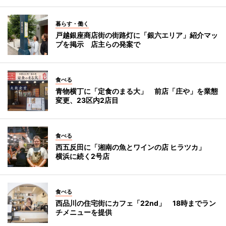
暮らす・働く
戸越銀座商店街の街路灯に「銀六エリア」紹介マッ
プを掲示 店主らの発案で
食べる
青物横丁に「定食のまる大」 前店「庄や」を業態
変更、23区内2店目
食べる
西五反田に「湘南の魚とワインの店 ヒラツカ」
横浜に続く2号店
食べる
西品川の住宅街にカフェ「22nd」 18時までラン
チメニューを提供