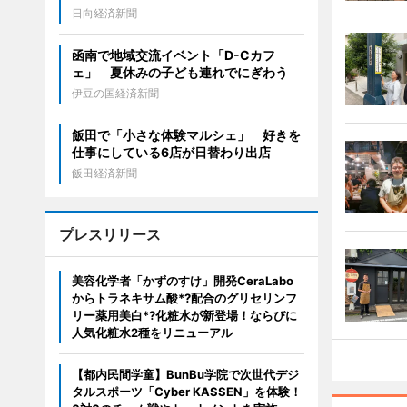
日向経済新聞
函南で地域交流イベント「D-Cカフ
ェ」 夏休みの子ども連れでにぎわう
伊豆の国経済新聞
飯田で「小さな体験マルシェ」 好きを
仕事にしている6店が日替わり出店
飯田経済新聞
プレスリリース
美容化学者「かずのすけ」開発CeraLabo
からトラネキサム酸*?配合のグリセリンフ
リー薬用美白*?化粧水が新登場！ならびに
人気化粧水2種をリニューアル
【都内民間学童】BunBu学院で次世代デジ
タルスポーツ「Cyber KASSEN」を体験！