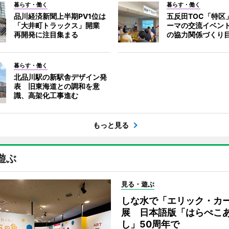
暮らす・働く
暮らす・働く
品川経済新聞上半期PV1位は
五反田TOC「特区
「大井町トラックス」開業
ーマの交流イベン
再開発に注目集まる
の協力関係づくり
暮らす・働く
北品川駅の新駅舎デザイン発
表 旧東海道との調和を意
識、高架化工事進む
もっと見る
遊ぶ
見る・遊ぶ
しな水で「エリック・カ
展 日本語版「はらぺこ
し」50周年で