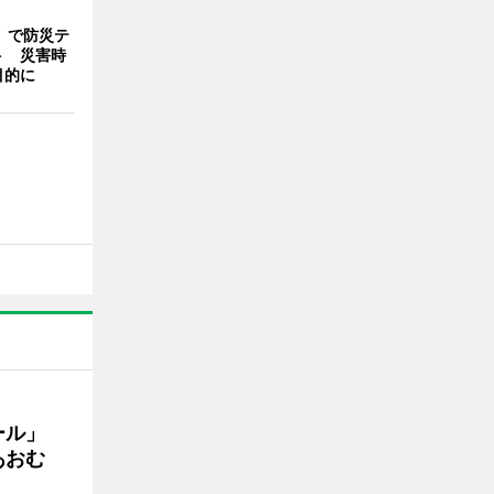
」で防災テ
ト 災害時
目的に
ール」
あおむ