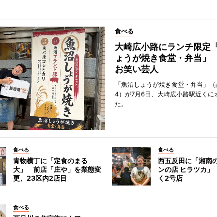
食べる
大崎広小路にランチ限定
ょうが焼き食堂・弁当」
お笑い芸人
「魚沼しょうが焼き食堂・弁当」（
4）が7月6日、大崎広小路駅近くに
た。
食べる
食べる
青物横丁に「定食のまる
西五反田に「湘南
大」 前店「庄や」を業態変
ンの店 ヒラツカ」
更、23区内2店目
く2号店
食べる