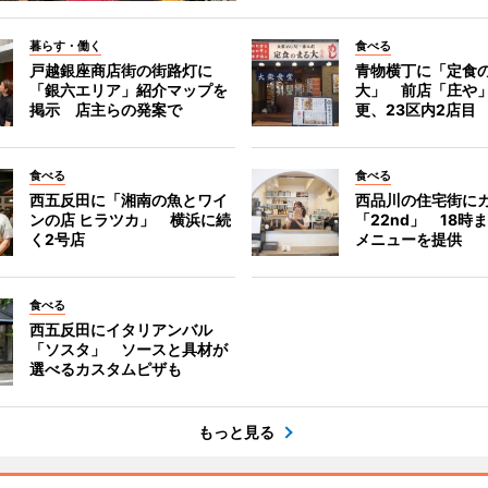
暮らす・働く
食べる
戸越銀座商店街の街路灯に
青物横丁に「定食
「銀六エリア」紹介マップを
大」 前店「庄や
掲示 店主らの発案で
更、23区内2店目
食べる
食べる
西五反田に「湘南の魚とワイ
西品川の住宅街に
ンの店 ヒラツカ」 横浜に続
「22nd」 18時
く2号店
メニューを提供
食べる
西五反田にイタリアンバル
「ソスタ」 ソースと具材が
選べるカスタムピザも
もっと見る