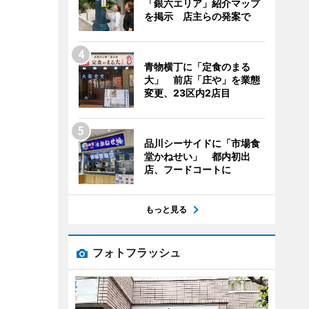
「銀六エリア」紹介マップ
を掲示 店主らの発案で
青物横丁に「定食のまる
大」 前店「庄や」を業態
変更、23区内2店目
品川シーサイドに「市場食
堂かねせい」 都内初出
店、フードコートに
もっと見る
フォトフラッシュ