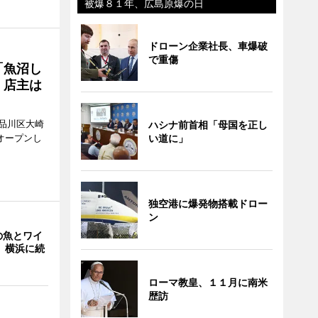
被爆８１年、広島原爆の日
ドローン企業社長、車爆破
で重傷
「魚沼し
 店主は
品川区大崎
ハシナ前首相「母国を正し
オープンし
い道に」
独空港に爆発物搭載ドロー
ン
の魚とワイ
 横浜に続
ローマ教皇、１１月に南米
歴訪