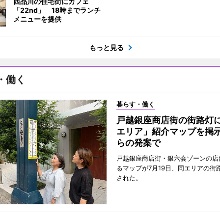
西品川の住宅街にカフェ
「22nd」 18時までランチ
メニューを提供
もっと見る
・働く
暮らす・働く
戸越銀座商店街の街路灯
エリア」紹介マップを掲
らの発案で
戸越銀座商店街・銀六会ゾーンの店
るマップが7月19日、同エリアの街
された。