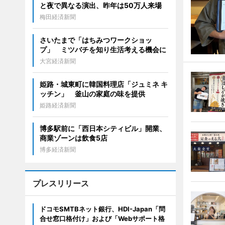
と夜で異なる演出、昨年は50万人来場
梅田経済新聞
さいたまで「はちみつワークショッ
プ」 ミツバチを知り生活考える機会に
大宮経済新聞
姫路・城東町に韓国料理店「ジュミネ キ
ッチン」 釜山の家庭の味を提供
姫路経済新聞
博多駅前に「西日本シティビル」開業、
商業ゾーンは飲食5店
博多経済新聞
プレスリリース
ドコモSMTBネット銀行、HDI-Japan「問
合せ窓口格付け」および「Webサポート格