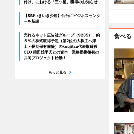
付け」における「三つ星」獲得のお知らせ
【SBIいきいき少短】仙台にビジネスセンタ
ーを新設
売れるネット広告社グループ（9235）、約
食べる
５％の株式取得予定（第2位の大株主へ浮
上・長期保有前提）のkoujitsu代表取締役
CEO 柴田雄平氏との資本・業務提携後初の
共同プロジェクト始動！
もっと見る