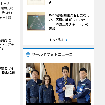
面
ストーリ
、橋野元樹
を見つける
WEB診断開発のもとになっ
ャート診
た、店頭に設置していた
「日本酒三角チャート」の
黒板
もっと見る
街路灯に
介マップを
案で
ワールドフォトニュース
の魚とワイ
 横浜に続