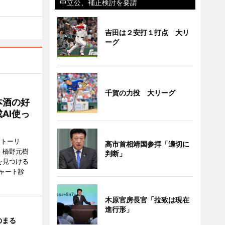
中立公、補正検討を要請
吉田は２安打１打点 大リ
ーグ
千賀の力投 大リーグ
本酒の好
AI使っ
ストーリ
高市首相靖国参拝「適切に
、橋野元樹
判断」
を見つける
ャート診
木原官房長官「拉致は現在
進行形」
のまる