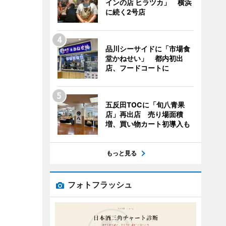
インの店 ヒラツカ」 横浜
に続く2号店
品川シーサイドに「市場食
堂かねせい」 都内初出
店、フードコートに
五反田TOCに「旬八青果
店」再出店 売り場面積
増、買い物カート初導入も
もっと見る
フォトフラッシュ