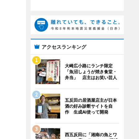
アクセスランキング
大崎広小路にランチ限定
「魚沼しょうが焼き食堂・
弁当」 店主はお笑い芸人
五反田の居酒屋店主が日本
酒の好み診断サイトを自
作 生成AI使って開発
西五反田に「湘南の魚とワ