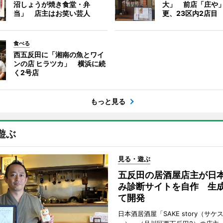
沼しょうが焼き食堂・弁
大」 前店「庄や
当」 店主はお笑い芸人
更、23区内2店目
食べる
西五反田に「湘南の魚とワイ
ンの店 ヒラツカ」 横浜に続
く2号店
もっと見る
遊ぶ
見る・遊ぶ
五反田の居酒屋店主が日
み診断サイトを自作 生成
て開発
日本酒居酒屋「SAKE story（サケ