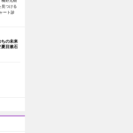
、橋野元樹
を見つける
ャート診
のちの未来
で夏目漱石