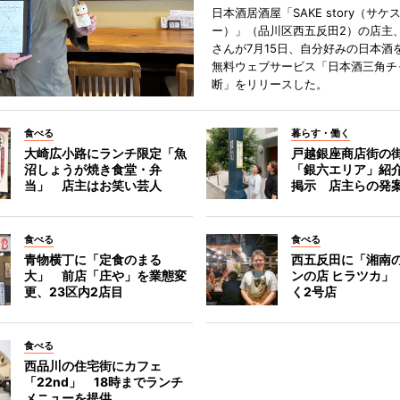
日本酒居酒屋「SAKE story（サケ
ー）」（品川区西五反田2）の店主
さんが7月15日、自分好みの日本酒
無料ウェブサービス「日本酒三角チ
断」をリリースした。
食べる
暮らす・働く
大崎広小路にランチ限定「魚
戸越銀座商店街の
沼しょうが焼き食堂・弁
「銀六エリア」紹
当」 店主はお笑い芸人
掲示 店主らの発
食べる
食べる
青物横丁に「定食のまる
西五反田に「湘南
大」 前店「庄や」を業態変
ンの店 ヒラツカ」
更、23区内2店目
く2号店
食べる
西品川の住宅街にカフェ
「22nd」 18時までランチ
メニューを提供