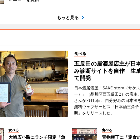
もっと見る
食べる
五反田の居酒屋店主が日
み診断サイトを自作 生成
て開発
日本酒居酒屋「SAKE story（サケ
ー）」（品川区西五反田2）の店主
さんが7月15日、自分好みの日本酒
無料ウェブサービス「日本酒三角チ
断」をリリースした。
食べる
食べる
大崎広小路にランチ限定「魚
青物横丁に「定食