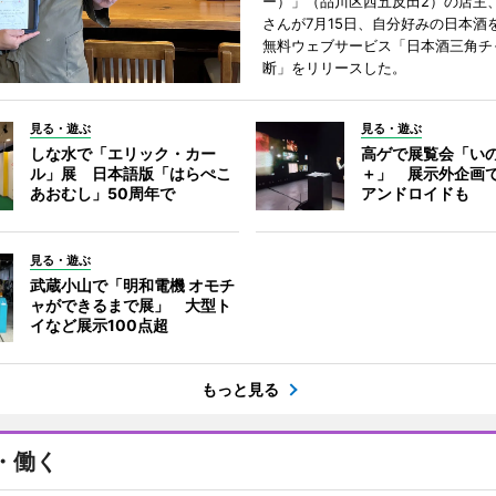
ー）」（品川区西五反田2）の店主
さんが7月15日、自分好みの日本酒
無料ウェブサービス「日本酒三角チ
断」をリリースした。
見る・遊ぶ
見る・遊ぶ
しな水で「エリック・カー
高ゲで展覧会「い
ル」展 日本語版「はらぺこ
＋」 展示外企画
あおむし」50周年で
アンドロイドも
見る・遊ぶ
武蔵小山で「明和電機 オモチ
ャができるまで展」 大型ト
イなど展示100点超
もっと見る
・働く