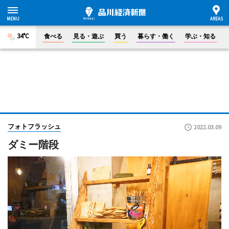
34°C
食べる
見る・遊ぶ
買う
暮らす・働く
学ぶ・知る
フォトフラッシュ
2022.03.09
ダミー階段