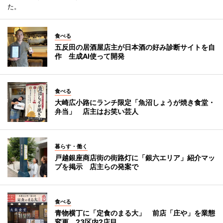
た。
食べる
五反田の居酒屋店主が日本酒の好み診断サイトを自
作 生成AI使って開発
食べる
大崎広小路にランチ限定「魚沼しょうが焼き食堂・
弁当」 店主はお笑い芸人
暮らす・働く
戸越銀座商店街の街路灯に「銀六エリア」紹介マッ
プを掲示 店主らの発案で
食べる
青物横丁に「定食のまる大」 前店「庄や」を業態
変更、23区内2店目