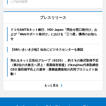
八戸経済新聞
プレスリリース
ドコモSMTBネット銀行、HDI-Japan「問合せ窓口格付け」お
よび「Webサポート格付け」における「三つ星」獲得のお知ら
せ
【SBIいきいき少短】仙台にビジネスセンターを新設
売れるネット広告社グループ（9235）、約５％の株式取得予定
（第2位の大株主へ浮上・長期保有前提）のkoujitsu代表取締役
CEO 柴田雄平氏との資本・業務提携後初の共同プロジェクト始
動！
もっと見る