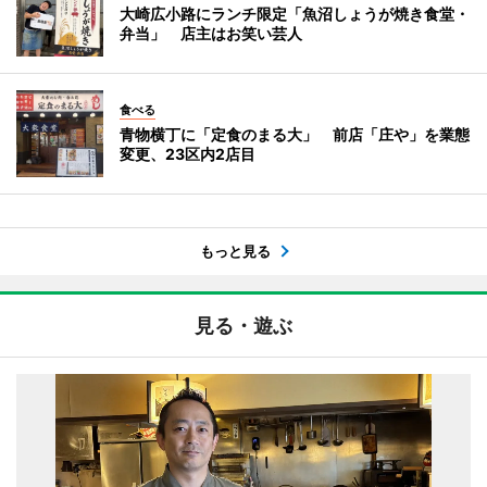
大崎広小路にランチ限定「魚沼しょうが焼き食堂・
弁当」 店主はお笑い芸人
食べる
青物横丁に「定食のまる大」 前店「庄や」を業態
変更、23区内2店目
もっと見る
見る・遊ぶ