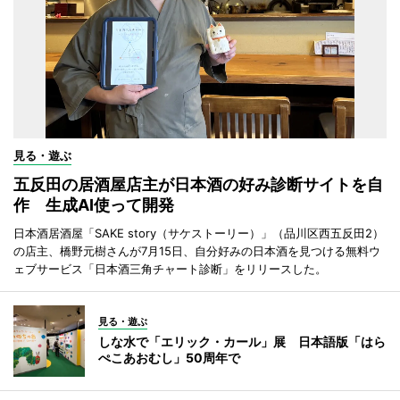
見る・遊ぶ
五反田の居酒屋店主が日本酒の好み診断サイトを自
作 生成AI使って開発
日本酒居酒屋「SAKE story（サケストーリー）」（品川区西五反田2）
の店主、橋野元樹さんが7月15日、自分好みの日本酒を見つける無料ウ
ェブサービス「日本酒三角チャート診断」をリリースした。
見る・遊ぶ
しな水で「エリック・カール」展 日本語版「はら
ぺこあおむし」50周年で