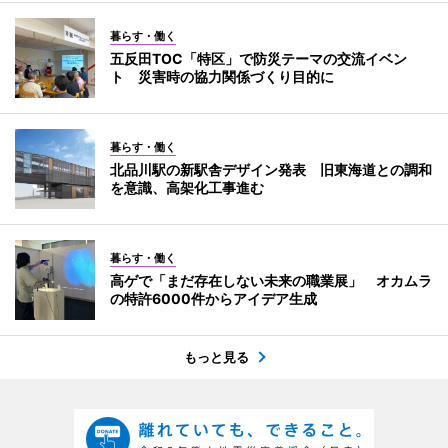
暮らす・働く
五反田TOC「特区」で防災テーマの交流イベン
ト 災害時の協力関係づくり目的に
暮らす・働く
北品川駅の新駅舎デザイン発表 旧東海道との調和
を意識、高架化工事進む
暮らす・働く
高ゲで「まだ存在しない未来の職業展」 オカムラ
の特許6000件からアイデア生成
もっと見る