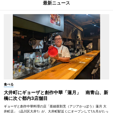
最新ニュース
食べる
大井町にギョーザと創作中華「蓮月」 南青山、新
橋に次ぐ都内3店舗目
ギョーザと創作中華料理の店「亜細亜割烹（アジアかっぽう）蓮月 大
井町店」（品川区大井1）が、大井町駅近くにオープンして1カ月がたっ