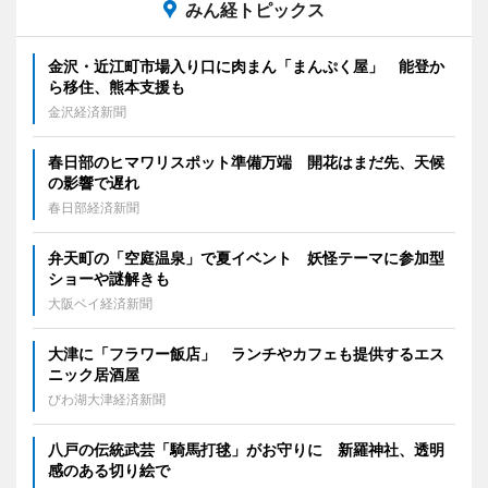
みん経トピックス
金沢・近江町市場入り口に肉まん「まんぷく屋」 能登か
ら移住、熊本支援も
金沢経済新聞
春日部のヒマワリスポット準備万端 開花はまだ先、天候
の影響で遅れ
春日部経済新聞
弁天町の「空庭温泉」で夏イベント 妖怪テーマに参加型
ショーや謎解きも
大阪ベイ経済新聞
大津に「フラワー飯店」 ランチやカフェも提供するエス
ニック居酒屋
びわ湖大津経済新聞
八戸の伝統武芸「騎馬打毬」がお守りに 新羅神社、透明
感のある切り絵で