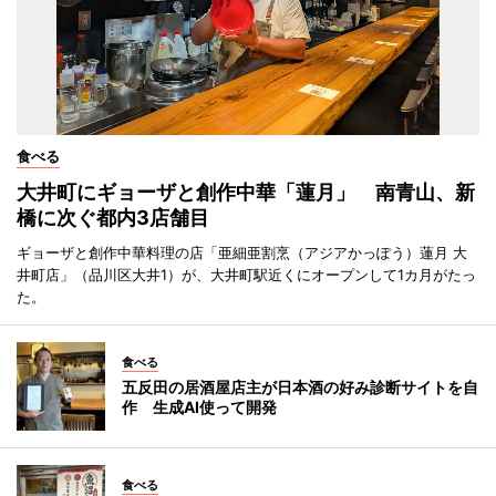
食べる
大井町にギョーザと創作中華「蓮月」 南青山、新
橋に次ぐ都内3店舗目
ギョーザと創作中華料理の店「亜細亜割烹（アジアかっぽう）蓮月 大
井町店」（品川区大井1）が、大井町駅近くにオープンして1カ月がたっ
た。
食べる
五反田の居酒屋店主が日本酒の好み診断サイトを自
作 生成AI使って開発
食べる