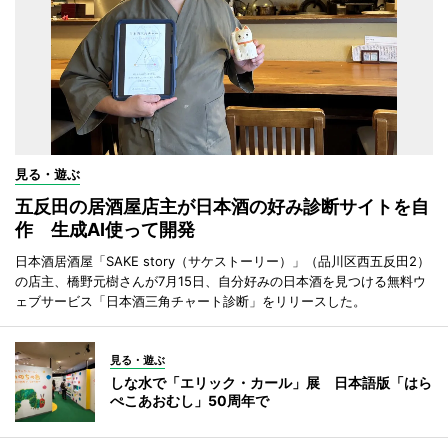
見る・遊ぶ
五反田の居酒屋店主が日本酒の好み診断サイトを自
作 生成AI使って開発
日本酒居酒屋「SAKE story（サケストーリー）」（品川区西五反田2）
の店主、橋野元樹さんが7月15日、自分好みの日本酒を見つける無料ウ
ェブサービス「日本酒三角チャート診断」をリリースした。
見る・遊ぶ
しな水で「エリック・カール」展 日本語版「はら
ぺこあおむし」50周年で