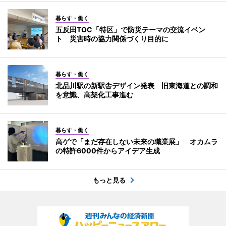
暮らす・働く
五反田TOC「特区」で防災テーマの交流イベン
ト 災害時の協力関係づくり目的に
暮らす・働く
北品川駅の新駅舎デザイン発表 旧東海道との調和
を意識、高架化工事進む
暮らす・働く
高ゲで「まだ存在しない未来の職業展」 オカムラ
の特許6000件からアイデア生成
もっと見る