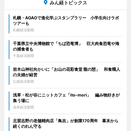
みん経トピックス
札幌・AOAOで進化学ぶスタンプラリー 小学生向けラボ
ツアーも
札幌経済新聞
千葉県立中央博物館で「ちば恐竜博」 巨大肉食恐竜や海
の捕食者も
千葉経済新聞
岩木山神社向かいに「お山の花彩食堂 龍の憩」 和食職人
の夫婦が経営
弘前経済新聞
浅草・松が谷にニットカフェ「ito-mori」 編み物好きが
集う場に
浅草経済新聞
北習志野の老舗精肉店「鳥吉」が創業170周年 幕末から
続くのれん守る