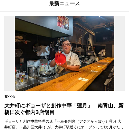
最新ニュース
食べる
大井町にギョーザと創作中華「蓮月」 南青山、新
橋に次ぐ都内3店舗目
ギョーザと創作中華料理の店「亜細亜割烹（アジアかっぽう）蓮月 大
井町店」（品川区大井1）が、大井町駅近くにオープンして1カ月がたっ