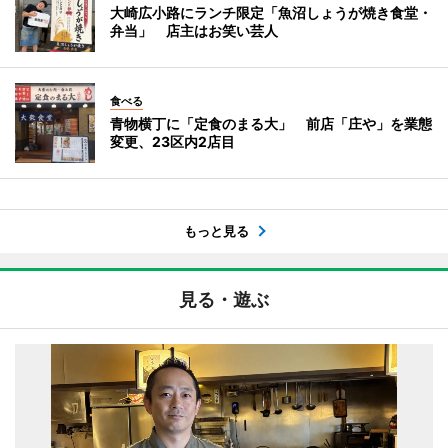
大崎広小路にランチ限定「魚沼しょうが焼き食堂・
弁当」 店主はお笑い芸人
食べる
青物横丁に「定食のまる大」 前店「庄や」を業態
変更、23区内2店目
もっと見る
見る・遊ぶ