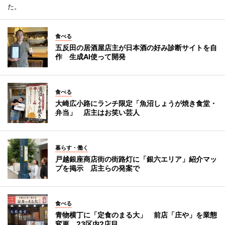
た。
食べる
五反田の居酒屋店主が日本酒の好み診断サイトを自
作 生成AI使って開発
食べる
大崎広小路にランチ限定「魚沼しょうが焼き食堂・
弁当」 店主はお笑い芸人
暮らす・働く
戸越銀座商店街の街路灯に「銀六エリア」紹介マッ
プを掲示 店主らの発案で
食べる
青物横丁に「定食のまる大」 前店「庄や」を業態
変更、23区内2店目