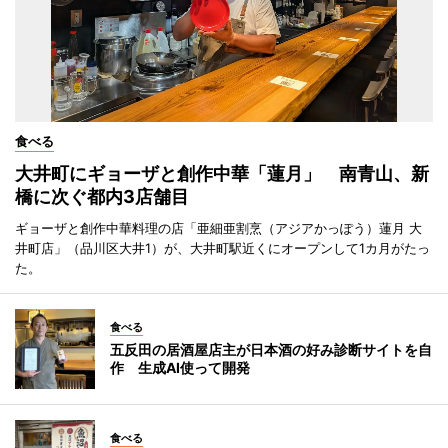
食べる
大井町にギョーザと創作中華「蓮月」 南青山、新
橋に次ぐ都内3店舗目
ギョーザと創作中華料理の店「亜細亜割烹（アジアかっぽう）蓮月 大
井町店」（品川区大井1）が、大井町駅近くにオープンして1カ月がたっ
た。
食べる
五反田の居酒屋店主が日本酒の好み診断サイトを自
作 生成AI使って開発
食べる