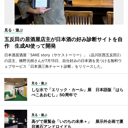
見る・遊ぶ
五反田の居酒屋店主が日本酒の好み診断サイトを自
作 生成AI使って開発
日本酒居酒屋「SAKE story（サケストーリー）」（品川区西五反田2）
の店主、橋野元樹さんが7月15日、自分好みの日本酒を見つける無料ウ
ェブサービス「日本酒三角チャート診断」をリリースした。
見る・遊ぶ
しな水で「エリック・カール」展 日本語版「はら
ぺこあおむし」50周年で
見る・遊ぶ
高ゲで展覧会「いのちの未来＋」 展示外企画で夏
目漱石アンドロイドも