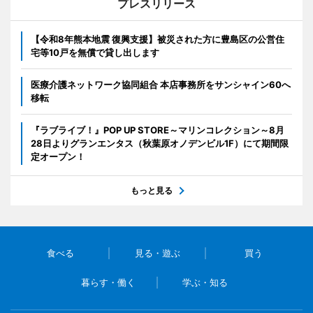
プレスリリース
【令和8年熊本地震 復興支援】被災された方に豊島区の公営住
宅等10戸を無償で貸し出します
医療介護ネットワーク協同組合 本店事務所をサンシャイン60へ
移転
『ラブライブ！』POP UP STORE～マリンコレクション～8月
28日よりグランエンタス（秋葉原オノデンビル1F）にて期間限
定オープン！
もっと見る
食べる
見る・遊ぶ
買う
暮らす・働く
学ぶ・知る