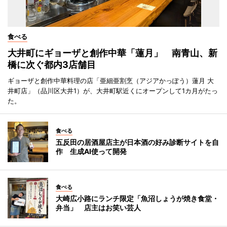
食べる
大井町にギョーザと創作中華「蓮月」 南青山、新
橋に次ぐ都内3店舗目
ギョーザと創作中華料理の店「亜細亜割烹（アジアかっぽう）蓮月 大
井町店」（品川区大井1）が、大井町駅近くにオープンして1カ月がたっ
た。
食べる
五反田の居酒屋店主が日本酒の好み診断サイトを自
作 生成AI使って開発
食べる
大崎広小路にランチ限定「魚沼しょうが焼き食堂・
弁当」 店主はお笑い芸人