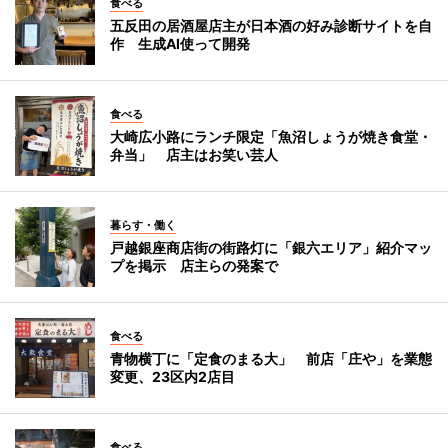
食べる
五反田の居酒屋店主が日本酒の好み診断サイトを自
作 生成AI使って開発
食べる
大崎広小路にランチ限定「魚沼しょうが焼き食堂・
弁当」 店主はお笑い芸人
暮らす・働く
戸越銀座商店街の街路灯に「銀六エリア」紹介マッ
プを掲示 店主らの発案で
食べる
青物横丁に「定食のまる大」 前店「庄や」を業態
変更、23区内2店目
食べる