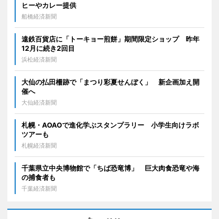
ヒーやカレー提供
船橋経済新聞
遠鉄百貨店に「トーキョー煎餅」期間限定ショップ 昨年
12月に続き2回目
浜松経済新聞
大仙の払田柵跡で「まつり彩夏せんぼく」 新企画加え開
催へ
大仙経済新聞
札幌・AOAOで進化学ぶスタンプラリー 小学生向けラボ
ツアーも
札幌経済新聞
千葉県立中央博物館で「ちば恐竜博」 巨大肉食恐竜や海
の捕食者も
千葉経済新聞