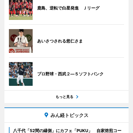
鹿島、逆転で白星発進 Ｊリーグ
あいさつされる悠仁さま
プロ野球・西武２―５ソフトバンク
もっと見る
みん経トピックス
八千代「52間の縁側」にカフェ「PUKU」 自家焙煎コー