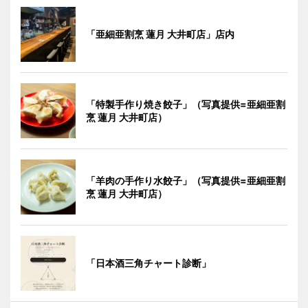
「亜細亜割烹 蓮月 大井町店」店内
「特製手作り焼き餃子」（写真提供=亜細亜割
烹 蓮月 大井町店）
「羊肉の手作り水餃子」（写真提供=亜細亜割
烹 蓮月 大井町店）
「日本酒三角チャート診断」