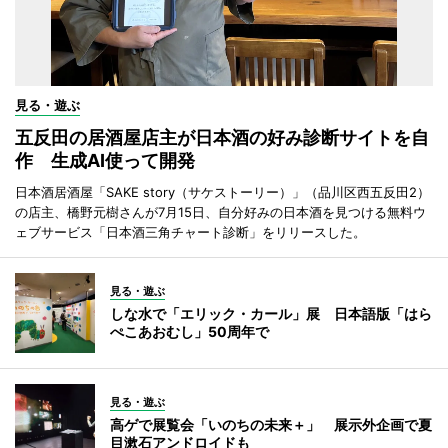
見る・遊ぶ
五反田の居酒屋店主が日本酒の好み診断サイトを自
作 生成AI使って開発
日本酒居酒屋「SAKE story（サケストーリー）」（品川区西五反田2）
の店主、橋野元樹さんが7月15日、自分好みの日本酒を見つける無料ウ
ェブサービス「日本酒三角チャート診断」をリリースした。
見る・遊ぶ
しな水で「エリック・カール」展 日本語版「はら
ぺこあおむし」50周年で
見る・遊ぶ
高ゲで展覧会「いのちの未来＋」 展示外企画で夏
目漱石アンドロイドも