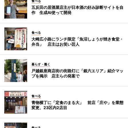
食べる
五反田の居酒屋店主が日本酒の好み診断サイトを自
作 生成AI使って開発
食べる
大崎広小路にランチ限定「魚沼しょうが焼き食堂・
弁当」 店主はお笑い芸人
暮らす・働く
戸越銀座商店街の街路灯に「銀六エリア」紹介マッ
プを掲示 店主らの発案で
食べる
青物横丁に「定食のまる大」 前店「庄や」を業態
変更、23区内2店目
食べる