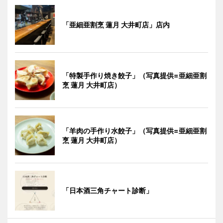
「亜細亜割烹 蓮月 大井町店」店内
「特製手作り焼き餃子」（写真提供=亜細亜割
烹 蓮月 大井町店）
「羊肉の手作り水餃子」（写真提供=亜細亜割
烹 蓮月 大井町店）
「日本酒三角チャート診断」