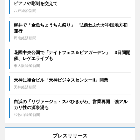
ピアノや彫刻を交えて
八戸経済新聞
柳井で「金魚ちょうちん祭り」 弘前ねぷたが中国地方初
運行
周南経済新聞
花園中央公園で「ナイトフェス＆ビアガーデン」 3日間開
催、レゲエライブも
東大阪経済新聞
天神に複合ビル「天神ビジネスセンターII」開業
天神経済新聞
白浜の「リヴァージュ・スパひきがわ」営業再開 強アル
カリ性の源泉湯も
和歌山経済新聞
プレスリリース