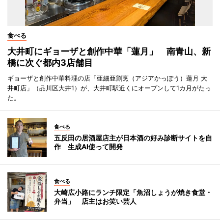
食べる
大井町にギョーザと創作中華「蓮月」 南青山、新
橋に次ぐ都内3店舗目
ギョーザと創作中華料理の店「亜細亜割烹（アジアかっぽう）蓮月 大
井町店」（品川区大井1）が、大井町駅近くにオープンして1カ月がたっ
た。
食べる
五反田の居酒屋店主が日本酒の好み診断サイトを自
作 生成AI使って開発
食べる
大崎広小路にランチ限定「魚沼しょうが焼き食堂・
弁当」 店主はお笑い芸人